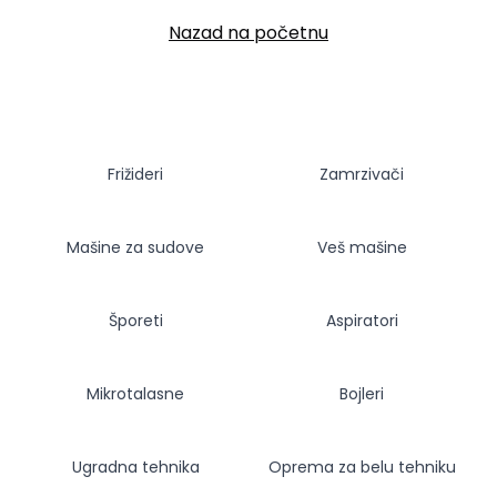
Nazad na početnu
Frižideri
Zamrzivači
Mašine za sudove
Veš mašine
Šporeti
Aspiratori
Mikrotalasne
Bojleri
Ugradna tehnika
Oprema za belu tehniku