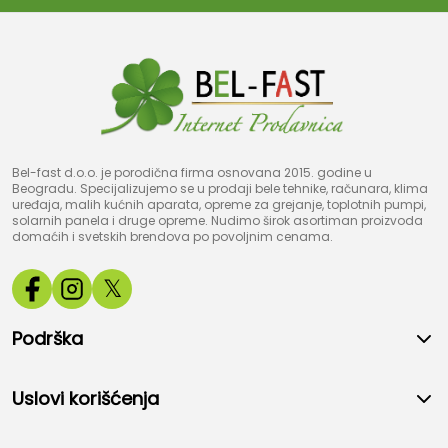
Bel-fast d.o.o. je porodična firma osnovana 2015. godine u
Beogradu. Specijalizujemo se u prodaji bele tehnike, računara, klima
uređaja, malih kućnih aparata, opreme za grejanje, toplotnih pumpi,
solarnih panela i druge opreme. Nudimo širok asortiman proizvoda
domaćih i svetskih brendova po povoljnim cenama.
𝕏
Podrška
Uslovi korišćenja