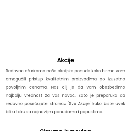
Akcije
Redovno ažuriramo naše akcijske ponude kako bismo vam
omogućili pristup kvalitetnim proizvodima po izuzetno
povoljnim cenama. Naš cilj je da vam obezbedimo
najbolju vrednost za vaš novac. Zato je preporuka da
redovno posećujete stranicu 'Sve Akcije' kako biste uvek
bili u toku sa najnovijim ponudama i popustima.