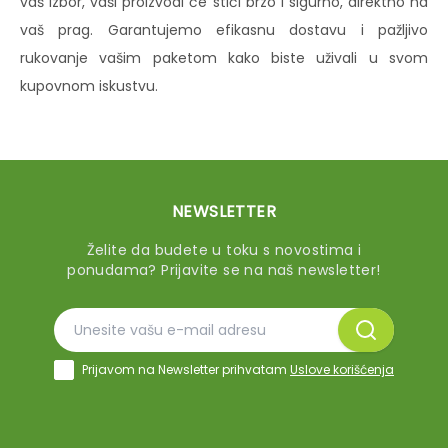
vaš izbor, vaši proizvodi će stići brzo i sigurno, direktno na
vaš prag. Garantujemo efikasnu dostavu i pažljivo
rukovanje vašim paketom kako biste uživali u svom
kupovnom iskustvu.
NEWSLETTER
Želite da budete u toku s novostima i
ponudama? Prijavite se na naš newsletter!
Prijavom na Newsletter prihvatam
Uslove korišćenja