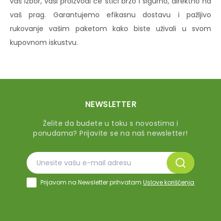
vaš izbor, vaši proizvodi će stići brzo i sigurno, direktno na
vaš prag. Garantujemo efikasnu dostavu i pažljivo
rukovanje vašim paketom kako biste uživali u svom
kupovnom iskustvu.
NEWSLETTER
Želite da budete u toku s novostima i
ponudama? Prijavite se na naš newsletter!
Prijavom na Newsletter prihvatam
Uslove korišćenja