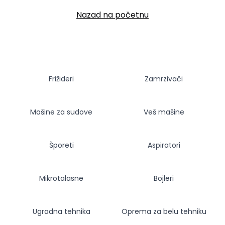
Nazad na početnu
Frižideri
Zamrzivači
Mašine za sudove
Veš mašine
Šporeti
Aspiratori
Mikrotalasne
Bojleri
Ugradna tehnika
Oprema za belu tehniku