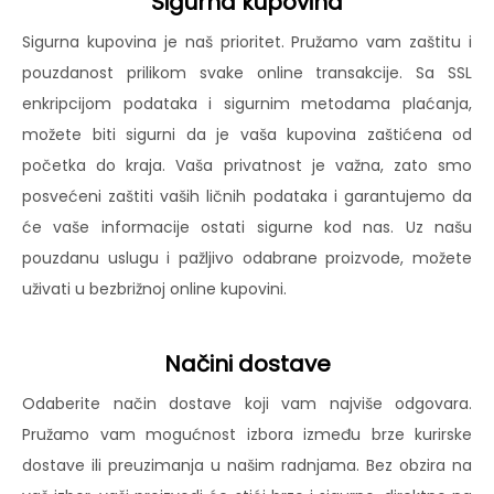
Sigurna kupovina
Sigurna kupovina je naš prioritet. Pružamo vam zaštitu i
pouzdanost prilikom svake online transakcije. Sa SSL
enkripcijom podataka i sigurnim metodama plaćanja,
možete biti sigurni da je vaša kupovina zaštićena od
početka do kraja. Vaša privatnost je važna, zato smo
posvećeni zaštiti vaših ličnih podataka i garantujemo da
će vaše informacije ostati sigurne kod nas. Uz našu
pouzdanu uslugu i pažljivo odabrane proizvode, možete
uživati u bezbrižnoj online kupovini.
Načini dostave
Odaberite način dostave koji vam najviše odgovara.
Pružamo vam mogućnost izbora između brze kurirske
dostave ili preuzimanja u našim radnjama. Bez obzira na