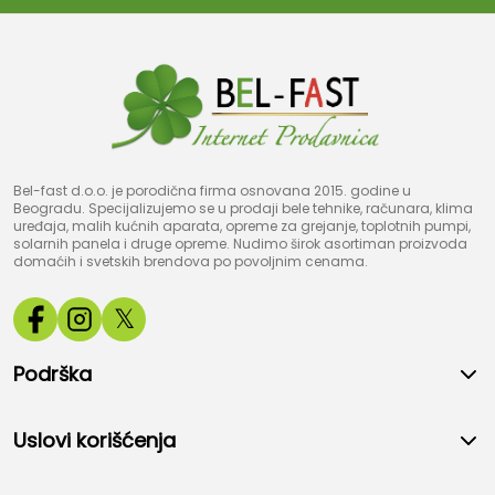
Bel-fast d.o.o. je porodična firma osnovana 2015. godine u
Beogradu. Specijalizujemo se u prodaji bele tehnike, računara, klima
uređaja, malih kućnih aparata, opreme za grejanje, toplotnih pumpi,
solarnih panela i druge opreme. Nudimo širok asortiman proizvoda
domaćih i svetskih brendova po povoljnim cenama.
𝕏
Podrška
Uslovi korišćenja