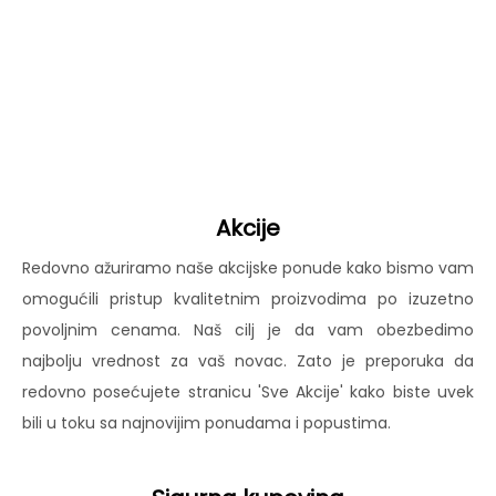
Akcije
Redovno ažuriramo naše akcijske ponude kako bismo vam
omogućili pristup kvalitetnim proizvodima po izuzetno
povoljnim cenama. Naš cilj je da vam obezbedimo
najbolju vrednost za vaš novac. Zato je preporuka da
redovno posećujete stranicu 'Sve Akcije' kako biste uvek
bili u toku sa najnovijim ponudama i popustima.