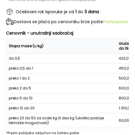
Očekivani rok isporuke je od
1
do
3 dana
.
Dostava se plaća po cenovniku brze pošte
Postexpress.
Cenovnik - unutrašnji saobraćaj
Uručenje
Stopa mase (u kg)
do 19h
do 0,5
420,00
preko 0,5 do 1
450,00
preko 1 do 2
500,00
preko 2 do 5
600,00
preko 5 do 10
800,00
preko 10 do 20
1.100,00
preko 20 do 50 za svaki kg ili deo kg (ukoliko postoje
60,00
tehničke mogućnosti)
*Prijem pošiljaka isključivo na šalteru pošte.