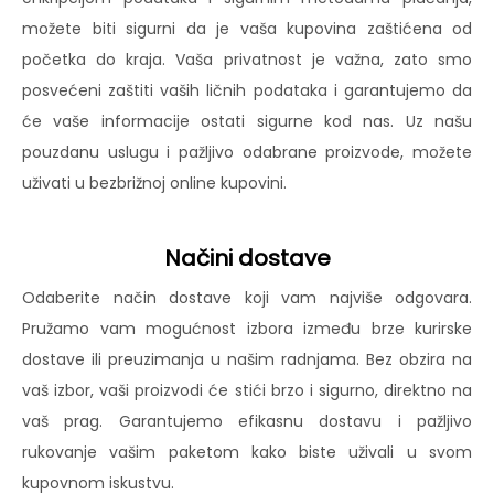
možete biti sigurni da je vaša kupovina zaštićena od
početka do kraja. Vaša privatnost je važna, zato smo
posvećeni zaštiti vaših ličnih podataka i garantujemo da
će vaše informacije ostati sigurne kod nas. Uz našu
pouzdanu uslugu i pažljivo odabrane proizvode, možete
uživati u bezbrižnoj online kupovini.
Načini dostave
Odaberite način dostave koji vam najviše odgovara.
Pružamo vam mogućnost izbora između brze kurirske
dostave ili preuzimanja u našim radnjama. Bez obzira na
vaš izbor, vaši proizvodi će stići brzo i sigurno, direktno na
vaš prag. Garantujemo efikasnu dostavu i pažljivo
rukovanje vašim paketom kako biste uživali u svom
kupovnom iskustvu.