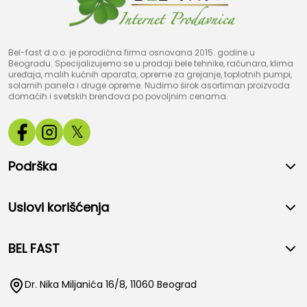
Bel-fast d.o.o. je porodična firma osnovana 2015. godine u
Beogradu. Specijalizujemo se u prodaji bele tehnike, računara, klima
uređaja, malih kućnih aparata, opreme za grejanje, toplotnih pumpi,
solarnih panela i druge opreme. Nudimo širok asortiman proizvoda
domaćih i svetskih brendova po povoljnim cenama.
𝕏
Podrška
Uslovi korišćenja
BEL FAST
Dr. Nika Miljanića 16/8, 11060 Beograd