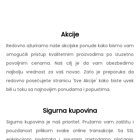
Akcije
Redovno ažuriramo naše akcijske ponude kako bismo vam
omogućili pristup kvalitetnim proizvodima po izuzetno
povoljnim cenama. Naš cilj je da vam obezbedimo
najbolju vrednost za vaš novac. Zato je preporuka da
redovno posećujete stranicu 'Sve Akcije' kako biste uvek
bili u toku sa najnovijim ponudama i popustima.
Sigurna kupovina
Sigurna kupovina je naš prioritet. Pružamo vam zaštitu i
pouzdanost prilikom svake online transakcije. Sa SSL
enkripcijom podataka i sigurnim metodama plaćanja,