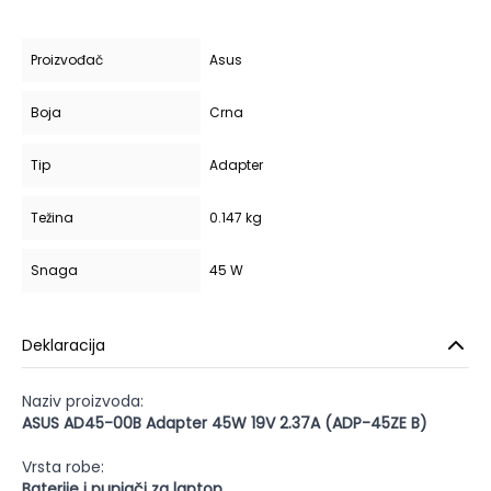
Proizvođač
Asus
Boja
Crna
Tip
Adapter
Težina
0.147 kg
Snaga
45 W
Deklaracija
Naziv proizvoda:
ASUS AD45-00B Adapter 45W 19V 2.37A (ADP-45ZE B)
Vrsta robe:
Baterije i punjači za laptop