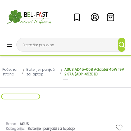
Početna
Baterije i punjači
ASUS AD45-00B Adapter 45W 19V
/
/
strana
za laptop
2.37A (ADP-45ZE B)
Brend:
ASUS
Kategorija:
Baterije i punjači za laptop