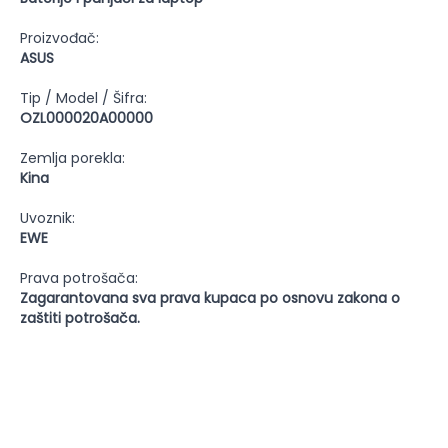
Proizvođač:
ASUS
Tip / Model / Šifra:
OZL000020A00000
Zemlja porekla:
Kina
Uvoznik:
EWE
Prava potrošača:
Zagarantovana sva prava kupaca po osnovu zakona o
zaštiti potrošača.