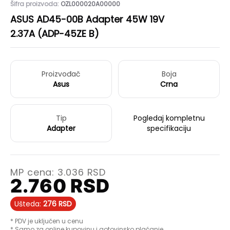
Šifra proizvoda:
OZL000020A00000
ASUS AD45-00B Adapter 45W 19V
2.37A (ADP-45ZE B)
Proizvođač
Boja
Asus
Crna
Tip
Pogledaj kompletnu
Adapter
specifikaciju
MP cena:
3.036
RSD
2.760
RSD
Ušteda:
276
RSD
* PDV je uključen u cenu
* Samo za online kupovinu i gotovinsko plaćanje