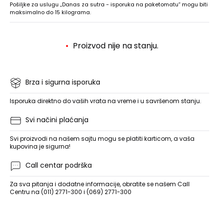
Pošiljke za uslugu „Danas za sutra - isporuka na paketomatu“ mogu biti
maksimalno do 15 kilograma.
Proizvod nije na stanju.
Brza i sigurna isporuka
Isporuka direktno do vaših vrata na vreme i u savršenom stanju.
Svi načini plaćanja
Svi proizvodi na našem sajtu mogu se platiti karticom, a vaša
kupovina je sigurna!
Call centar podrška
Za sva pitanja i dodatne informacije, obratite se našem Call
Centru na (011) 2771-300 i (069) 2771-300