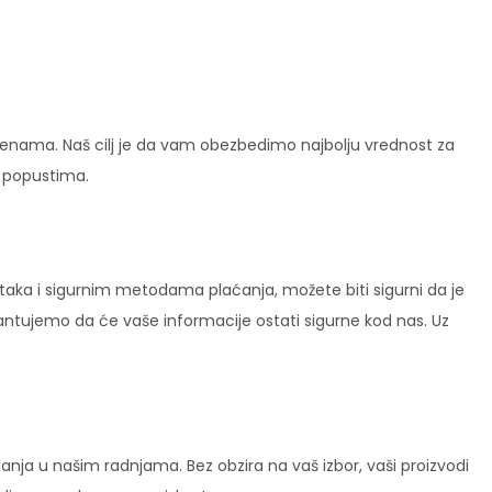
enama. Naš cilj je da vam obezbedimo najbolju vrednost za
i popustima.
ataka i sigurnim metodama plaćanja, možete biti sigurni da je
rantujemo da će vaše informacije ostati sigurne kod nas. Uz
ja u našim radnjama. Bez obzira na vaš izbor, vaši proizvodi