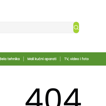
Bela tehnika
Mali kućni aparati
TV, video i foto
404