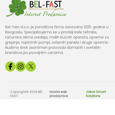
Bel-fast d.o.o. je porodična firma osnovana 2015. godine u
Beogradu. Specijalizujemo se u prodaji bele tehnike,
računara, klima uređaja, malih kućnih aparata, opreme za
grejanje, toplotnih pumpi, solarnih panela i druge opreme.
Nudimo širok asortiman proizvoda domaćih i svetskih
brendova po povoljnim cenama.
𝕏
Copyright© 2024 BEL
Izrada web
Jakov Smart
FAST.
prodavnice
Solutions
Sve slike, cene i tehnički podaci na našem sajtu su informativnog k
odg