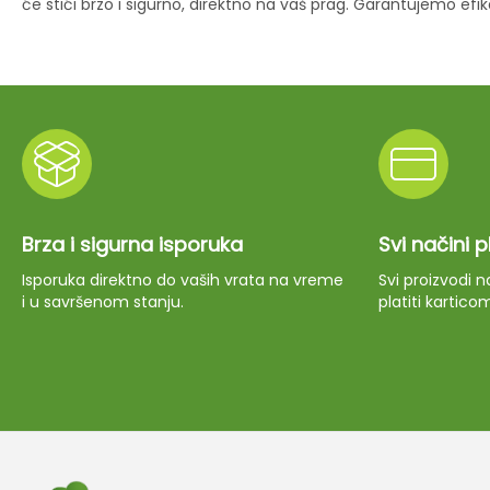
će stići brzo i sigurno, direktno na vaš prag. Garantujemo ef
Brza i sigurna isporuka
Svi načini 
Isporuka direktno do vaših vrata na vreme
Svi proizvodi
i u savršenom stanju.
platiti kartico