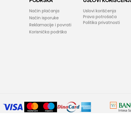
PODRŠKA
USLOVI KORIŠĆENJ
Način plaćanja
Uslovi korišćenja
Prava potrošača
Način isporuke
Politika privatnosti
Reklamacije i povrati
Korisnička podrška
araktera. Bel-Fast kao i proizvođači ponuđenih proizvoda zadržavaju prav
ovornost ukoliko neke karakteristike proizvoda ili slike nisu u potpunosti ta