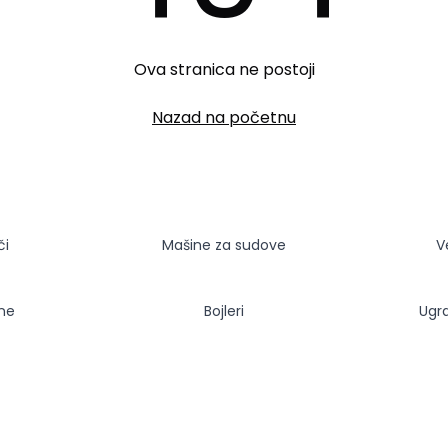
Ova stranica ne postoji
Nazad na početnu
či
Mašine za sudove
V
sne
Bojleri
Ugr