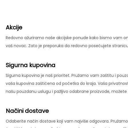
Akcije
Redovno ažuriramo naše akcijske ponude kako bismo vam omog
vaš novac. Zato je preporuka da redovno posećujete stranicu 
Sigurna kupovina
Sigurna kupovina je naš prioritet. Pružamo vam zaštitu i pouz
vaša kupovina zaštićena od početka do kraja. Vaša privatnost
našu pouzdanu uslugu i pažljivo odabrane proizvode, možete už
Načini dostave
Odaberite način dostave koji vam najviše odgovara. Pružamo 