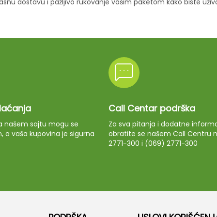
ikasnu dostavu i pažljivo rukovanje vašim paketom kako biste uži
plaćanja
Call Centar podrška
 na našem sajtu mogu se
Za sva pitanja i dodatne informa
m, a vaša kupovina je sigurna
obratite se našem Call Centru n
2771-300 i (069) 2771-300