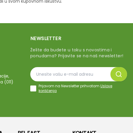
vali u svom kupovnom iskustvu.
NEWSLETTER
Želite da budete u toku s novostima i
ponudama? Prijavite se na naš newsletter!
cije,
a (011)
Prijavom na Newsletter prihvatam
Uslove
korišćenja