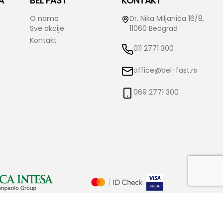
A
BEL FAST
KONTAKT
O nama
Dr. Nika Miljanića 16/8,
Sve akcije
11060 Beograd
Kontakt
011 2771 300
office@bel-fast.rs
069 2771 300
o izmene istih bez prethodne najave i obaveštenja. Bel-Fast ne snosi
čne.