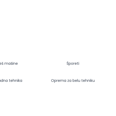
eš mašine
Šporeti
adna tehnika
Oprema za belu tehniku