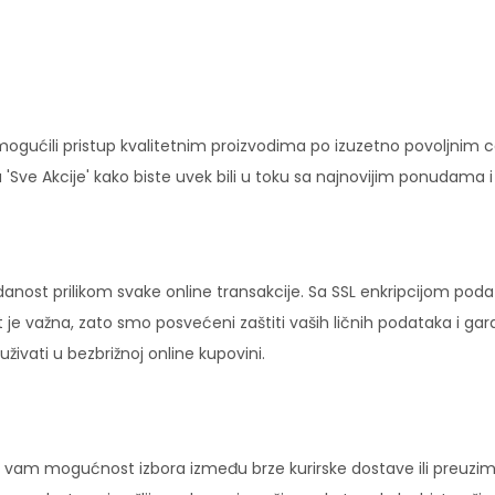
ućili pristup kvalitetnim proizvodima po izuzetno povoljnim c
'Sve Akcije' kako biste uvek bili u toku sa najnovijim ponudama 
danost prilikom svake online transakcije. Sa SSL enkripcijom pod
 je važna, zato smo posvećeni zaštiti vaših ličnih podataka i ga
ivati u bezbrižnoj online kupovini.
vam mogućnost izbora između brze kurirske dostave ili preuziman