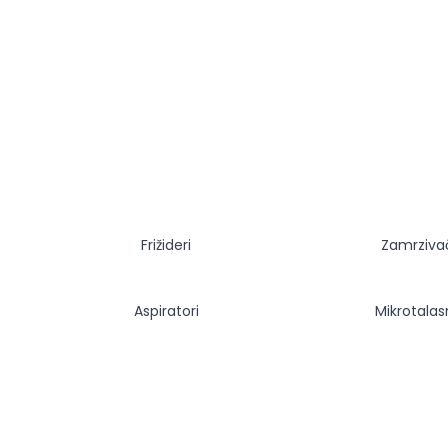
Frižideri
Zamrziva
Aspiratori
Mikrotala