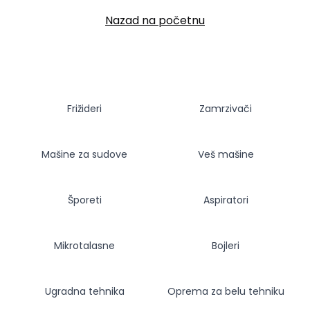
Nazad na početnu
Frižideri
Zamrzivači
Mašine za sudove
Veš mašine
Šporeti
Aspiratori
Mikrotalasne
Bojleri
Ugradna tehnika
Oprema za belu tehniku