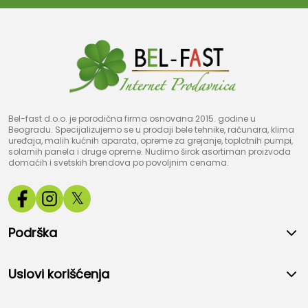
Bel-fast d.o.o. je porodična firma osnovana 2015. godine u
Beogradu. Specijalizujemo se u prodaji bele tehnike, računara, klima
uređaja, malih kućnih aparata, opreme za grejanje, toplotnih pumpi,
solarnih panela i druge opreme. Nudimo širok asortiman proizvoda
domaćih i svetskih brendova po povoljnim cenama.
𝕏
Podrška
Uslovi korišćenja