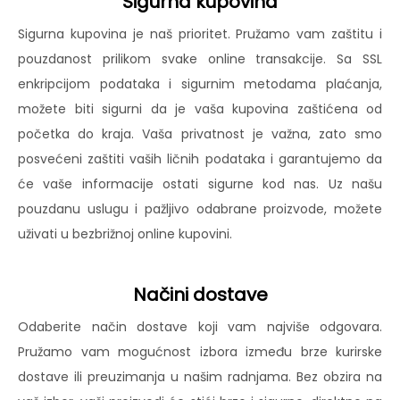
Sigurna kupovina
Sigurna kupovina je naš prioritet. Pružamo vam zaštitu i
pouzdanost prilikom svake online transakcije. Sa SSL
enkripcijom podataka i sigurnim metodama plaćanja,
možete biti sigurni da je vaša kupovina zaštićena od
početka do kraja. Vaša privatnost je važna, zato smo
posvećeni zaštiti vaših ličnih podataka i garantujemo da
će vaše informacije ostati sigurne kod nas. Uz našu
pouzdanu uslugu i pažljivo odabrane proizvode, možete
uživati u bezbrižnoj online kupovini.
Načini dostave
Odaberite način dostave koji vam najviše odgovara.
Pružamo vam mogućnost izbora između brze kurirske
dostave ili preuzimanja u našim radnjama. Bez obzira na