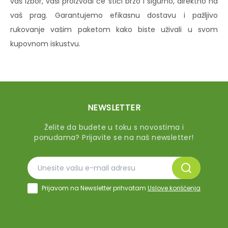
vaš izbor, vaši proizvodi će stići brzo i sigurno, direktno na
vaš prag. Garantujemo efikasnu dostavu i pažljivo
rukovanje vašim paketom kako biste uživali u svom
kupovnom iskustvu.
NEWSLETTER
Želite da budete u toku s novostima i
ponudama? Prijavite se na naš newsletter!
Prijavom na Newsletter prihvatam
Uslove korišćenja