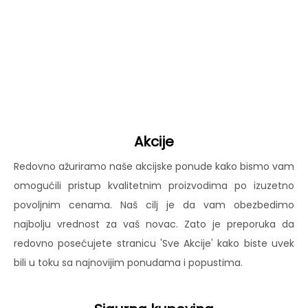
Akcije
Redovno ažuriramo naše akcijske ponude kako bismo vam
omogućili pristup kvalitetnim proizvodima po izuzetno
povoljnim cenama. Naš cilj je da vam obezbedimo
najbolju vrednost za vaš novac. Zato je preporuka da
redovno posećujete stranicu 'Sve Akcije' kako biste uvek
bili u toku sa najnovijim ponudama i popustima.