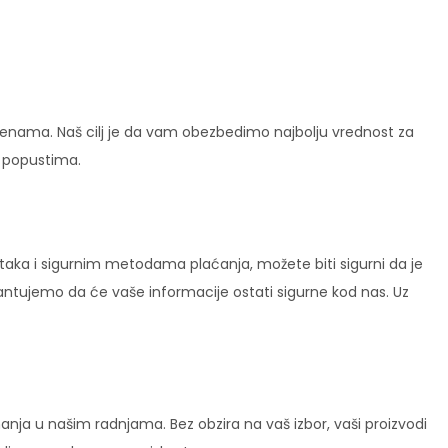
enama. Naš cilj je da vam obezbedimo najbolju vrednost za
i popustima.
ataka i sigurnim metodama plaćanja, možete biti sigurni da je
rantujemo da će vaše informacije ostati sigurne kod nas. Uz
ja u našim radnjama. Bez obzira na vaš izbor, vaši proizvodi