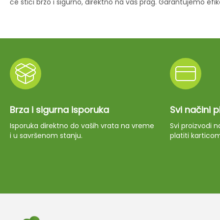
će stići brzo i sigurno, direktno na vaš prag. Garantujemo ef
Brza i sigurna isporuka
Svi načini 
Isporuka direktno do vaših vrata na vreme
Svi proizvodi
i u savršenom stanju.
platiti kartico