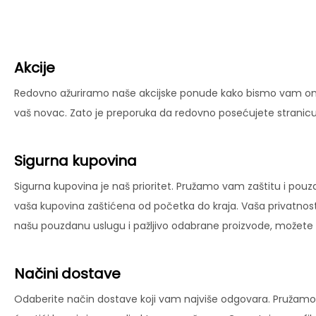
Akcije
Redovno ažuriramo naše akcijske ponude kako bismo vam omog
vaš novac. Zato je preporuka da redovno posećujete stranicu 
Sigurna kupovina
Sigurna kupovina je naš prioritet. Pružamo vam zaštitu i pouz
vaša kupovina zaštićena od početka do kraja. Vaša privatnost
našu pouzdanu uslugu i pažljivo odabrane proizvode, možete už
Načini dostave
Odaberite način dostave koji vam najviše odgovara. Pružamo 