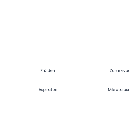
Frižideri
Zamrziva
Aspiratori
Mikrotala