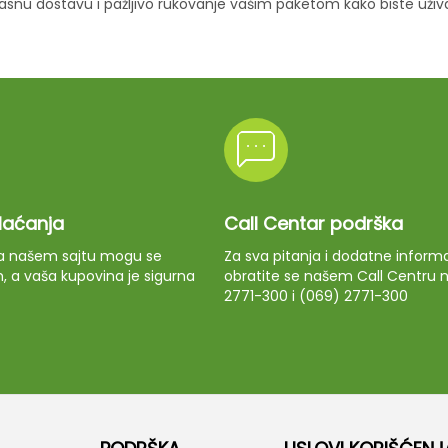
ikasnu dostavu i pažljivo rukovanje vašim paketom kako biste uži
plaćanja
Call Centar podrška
 na našem sajtu mogu se
Za sva pitanja i dodatne informa
m, a vaša kupovina je sigurna
obratite se našem Call Centru n
2771-300 i (069) 2771-300