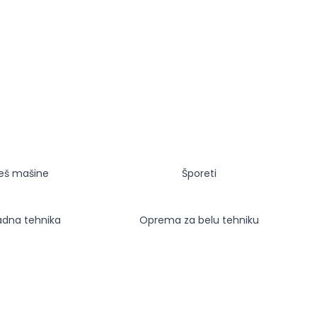
eš mašine
Šporeti
adna tehnika
Oprema za belu tehniku