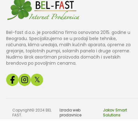
Bel-fast d.o.o. je porodična firma osnovana 2015. godine u
Beogradu. Specijalizujemo se u prodaji bele tehnike,
računara, klima uređaja, malih kućnih aparata, opreme za
grejanje, toplotnih pumpi, solarnih panela i druge opreme.
Nudimo širok asortiman proizvoda domaćih i svetskih
brendova po povoljnim cenama.
𝕏
Copyright© 2024 BEL
Izrada web
Jakov Smart
FAST.
prodavnice
Solutions
Sve slike, cene i tehnički podaci na našem sajtu su informativnog k
odg