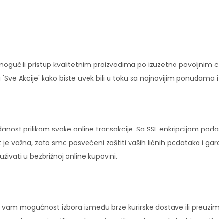
ućili pristup kvalitetnim proizvodima po izuzetno povoljnim c
'Sve Akcije' kako biste uvek bili u toku sa najnovijim ponudama 
danost prilikom svake online transakcije. Sa SSL enkripcijom pod
 je važna, zato smo posvećeni zaštiti vaših ličnih podataka i ga
ivati u bezbrižnoj online kupovini.
vam mogućnost izbora između brze kurirske dostave ili preuziman