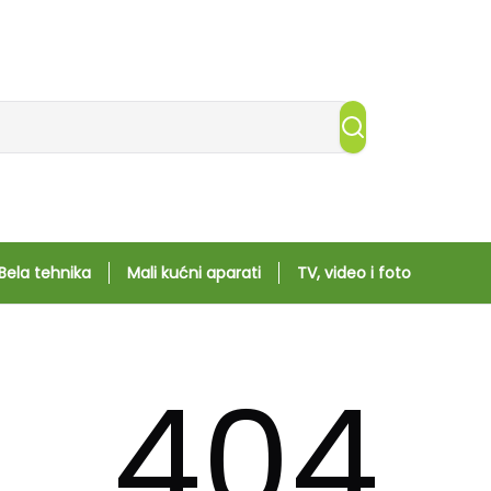
Bela tehnika
Mali kućni aparati
TV, video i foto
404