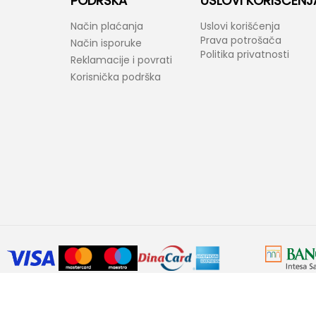
PODRŠKA
USLOVI KORIŠĆENJ
Način plaćanja
Uslovi korišćenja
Prava potrošača
Način isporuke
Politika privatnosti
Reklamacije i povrati
Korisnička podrška
araktera. Bel-Fast kao i proizvođači ponuđenih proizvoda zadržavaju prav
ovornost ukoliko neke karakteristike proizvoda ili slike nisu u potpunosti ta