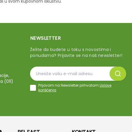
vali u svom kupovnom iskustvu.
NEWSLETTER
Želite da budete u toku s novostima i
ponudama? Prijavite se na naš newsletter!
cije,
a (011)
Prijavom na Newsletter prihvatam
Uslove
korišćenja