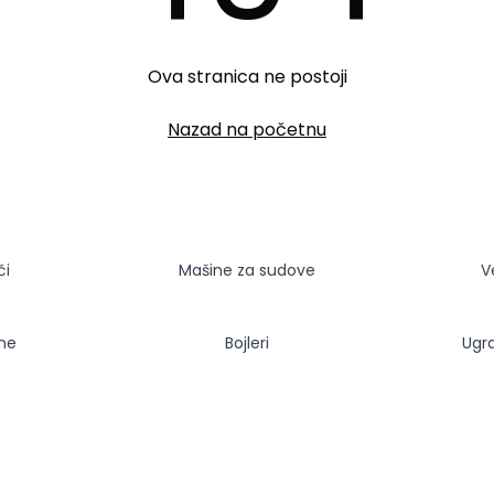
Ova stranica ne postoji
Nazad na početnu
či
Mašine za sudove
V
sne
Bojleri
Ugr