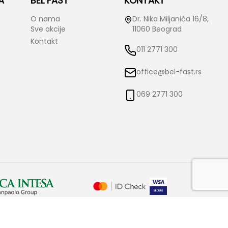
A
BEL FAST
KONTAKT
O nama
Dr. Nika Miljanića 16/8,
Sve akcije
11060 Beograd
Kontakt
011 2771 300
office@bel-fast.rs
069 2771 300
o izmene istih bez prethodne najave i obaveštenja. Bel-Fast ne snosi
čne.