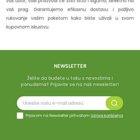
vaš izbor, vaši proizvodi će stići brzo i sigurno, direktno na
vaš prag. Garantujemo efikasnu dostavu i pažljivo
rukovanje vašim paketom kako biste uživali u svom
kupovnom iskustvu.
NEWSLETTER
Želite da budete u toku s novostima i
ponudama? Prijavite se na naš newsletter!
Prijavom na Newsletter prihvatam
Uslove korišćenja