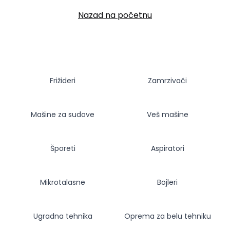
Nazad na početnu
Frižideri
Zamrzivači
Mašine za sudove
Veš mašine
Šporeti
Aspiratori
Mikrotalasne
Bojleri
Ugradna tehnika
Oprema za belu tehniku