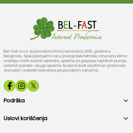
Bel-fast d.o.o. je porodična firma osnovana 2015. godine u
Beogradu. Specijalizujemo se u prodaji bele tehnike, računara, klima
uređaja, malih kućnih aparata, opreme za grejanje, toplotnih pumpi,
solarnih panela i druge opreme. Nudimo širok asortiman proizvoda
domaćih i svetskih brendova po povoljnim cenama.
𝕏
Podrška
Uslovi korišćenja