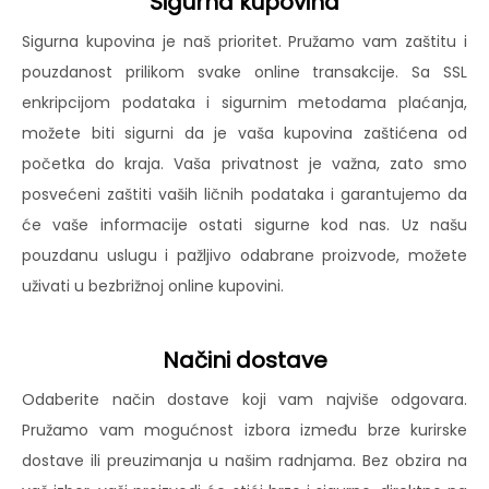
Sigurna kupovina
Sigurna kupovina je naš prioritet. Pružamo vam zaštitu i
pouzdanost prilikom svake online transakcije. Sa SSL
enkripcijom podataka i sigurnim metodama plaćanja,
možete biti sigurni da je vaša kupovina zaštićena od
početka do kraja. Vaša privatnost je važna, zato smo
posvećeni zaštiti vaših ličnih podataka i garantujemo da
će vaše informacije ostati sigurne kod nas. Uz našu
pouzdanu uslugu i pažljivo odabrane proizvode, možete
uživati u bezbrižnoj online kupovini.
Načini dostave
Odaberite način dostave koji vam najviše odgovara.
Pružamo vam mogućnost izbora između brze kurirske
dostave ili preuzimanja u našim radnjama. Bez obzira na