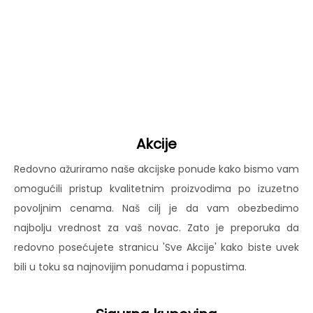
Akcije
Redovno ažuriramo naše akcijske ponude kako bismo vam
omogućili pristup kvalitetnim proizvodima po izuzetno
povoljnim cenama. Naš cilj je da vam obezbedimo
najbolju vrednost za vaš novac. Zato je preporuka da
redovno posećujete stranicu 'Sve Akcije' kako biste uvek
bili u toku sa najnovijim ponudama i popustima.