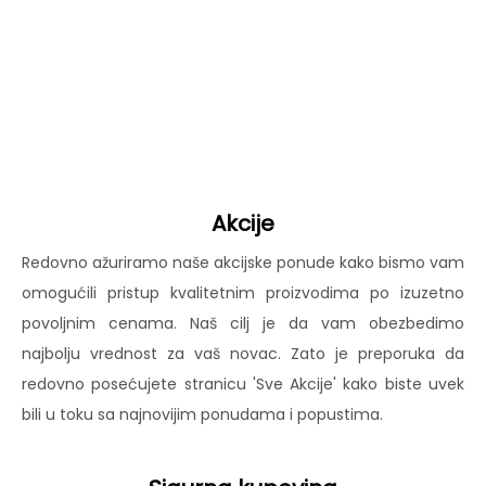
Akcije
Redovno ažuriramo naše akcijske ponude kako bismo vam
omogućili pristup kvalitetnim proizvodima po izuzetno
povoljnim cenama. Naš cilj je da vam obezbedimo
najbolju vrednost za vaš novac. Zato je preporuka da
redovno posećujete stranicu 'Sve Akcije' kako biste uvek
bili u toku sa najnovijim ponudama i popustima.