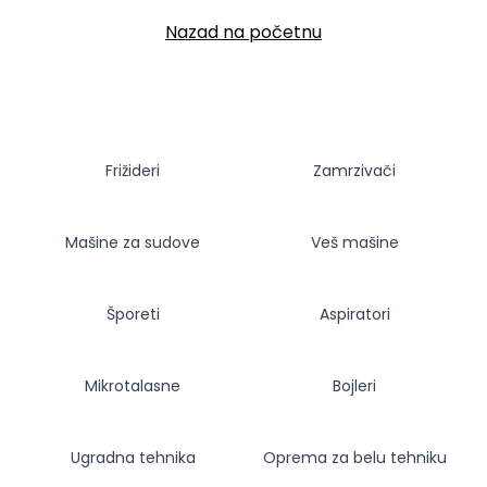
Nazad na početnu
Frižideri
Zamrzivači
Mašine za sudove
Veš mašine
Šporeti
Aspiratori
Mikrotalasne
Bojleri
Ugradna tehnika
Oprema za belu tehniku