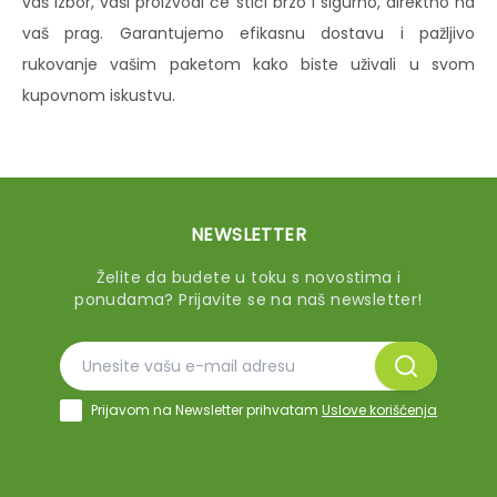
vaš izbor, vaši proizvodi će stići brzo i sigurno, direktno na
vaš prag. Garantujemo efikasnu dostavu i pažljivo
rukovanje vašim paketom kako biste uživali u svom
kupovnom iskustvu.
NEWSLETTER
Želite da budete u toku s novostima i
ponudama? Prijavite se na naš newsletter!
Prijavom na Newsletter prihvatam
Uslove korišćenja