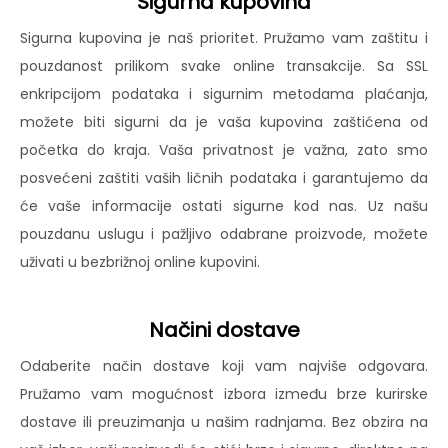
Sigurna kupovina
Sigurna kupovina je naš prioritet. Pružamo vam zaštitu i
pouzdanost prilikom svake online transakcije. Sa SSL
enkripcijom podataka i sigurnim metodama plaćanja,
možete biti sigurni da je vaša kupovina zaštićena od
početka do kraja. Vaša privatnost je važna, zato smo
posvećeni zaštiti vaših ličnih podataka i garantujemo da
će vaše informacije ostati sigurne kod nas. Uz našu
pouzdanu uslugu i pažljivo odabrane proizvode, možete
uživati u bezbrižnoj online kupovini.
Načini dostave
Odaberite način dostave koji vam najviše odgovara.
Pružamo vam mogućnost izbora između brze kurirske
dostave ili preuzimanja u našim radnjama. Bez obzira na