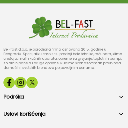
Bel-fast d.o.o. je porodična firma osnovana 2015. godine u
Beogradu. Specijalizujemo se u prodaji bele tehnike, računara, klima
uređaja, malih kućnih aparata, opreme za grejanje, toplotnih pumpi,
solarnih panela i druge opreme. Nudimo širok asortiman proizvoda
domaćih i svetskih brendova po povoljnim cenama.
𝕏
Podrška
Uslovi korišćenja