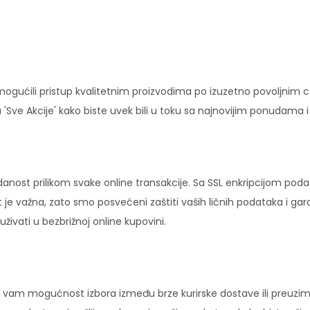
ućili pristup kvalitetnim proizvodima po izuzetno povoljnim c
'Sve Akcije' kako biste uvek bili u toku sa najnovijim ponudama 
danost prilikom svake online transakcije. Sa SSL enkripcijom pod
 je važna, zato smo posvećeni zaštiti vaših ličnih podataka i ga
ivati u bezbrižnoj online kupovini.
vam mogućnost izbora između brze kurirske dostave ili preuziman