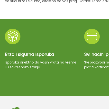
će stići brzo i sigurno, direktno na vaš prag. Garantujemo ef
Brza i sigurna isporuka
Svi načini 
Isporuka direktno do vaših vrata na vreme
Svi proizvodi
i u savršenom stanju.
platiti kartico