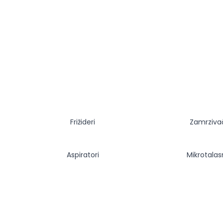
Frižideri
Zamrziva
Aspiratori
Mikrotala