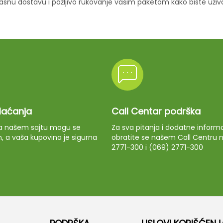
ikasnu dostavu i pažljivo rukovanje vašim paketom kako biste uži
plaćanja
Call Centar podrška
 na našem sajtu mogu se
Za sva pitanja i dodatne informa
m, a vaša kupovina je sigurna
obratite se našem Call Centru n
2771-300 i (069) 2771-300