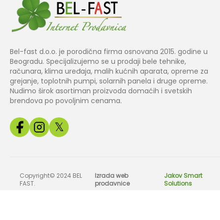
Bel-fast d.o.o. je porodična firma osnovana 2015. godine u
Beogradu. Specijalizujemo se u prodaji bele tehnike,
računara, klima uređaja, malih kućnih aparata, opreme za
grejanje, toplotnih pumpi, solarnih panela i druge opreme.
Nudimo širok asortiman proizvoda domaćih i svetskih
brendova po povoljnim cenama.
𝕏
Copyright© 2024 BEL
Izrada web
Jakov Smart
FAST.
prodavnice
Solutions
Sve slike, cene i tehnički podaci na našem sajtu su informativnog k
odg