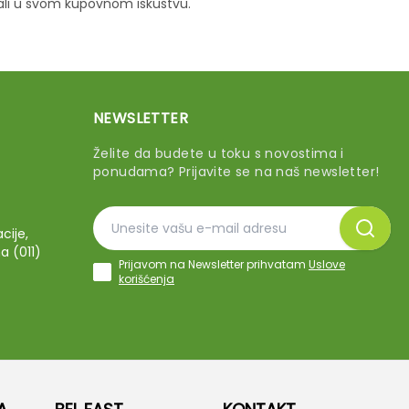
vali u svom kupovnom iskustvu.
NEWSLETTER
Želite da budete u toku s novostima i
ponudama? Prijavite se na naš newsletter!
cije,
a (011)
Prijavom na Newsletter prihvatam
Uslove
korišćenja