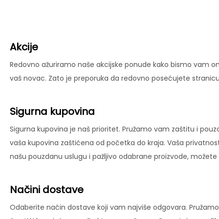
Akcije
Redovno ažuriramo naše akcijske ponude kako bismo vam omog
vaš novac. Zato je preporuka da redovno posećujete stranicu 
Sigurna kupovina
Sigurna kupovina je naš prioritet. Pružamo vam zaštitu i pouz
vaša kupovina zaštićena od početka do kraja. Vaša privatnost
našu pouzdanu uslugu i pažljivo odabrane proizvode, možete už
Načini dostave
Odaberite način dostave koji vam najviše odgovara. Pružamo 