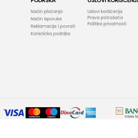
PODRŠKA
USLOVI KORIŠĆENJ
Način plaćanja
Uslovi korišćenja
Prava potrošača
Način isporuke
Politika privatnosti
Reklamacije i povrati
Korisnička podrška
araktera. Bel-Fast kao i proizvođači ponuđenih proizvoda zadržavaju prav
ovornost ukoliko neke karakteristike proizvoda ili slike nisu u potpunosti ta