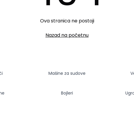
Ova stranica ne postoji
Nazad na početnu
či
Mašine za sudove
V
sne
Bojleri
Ugr