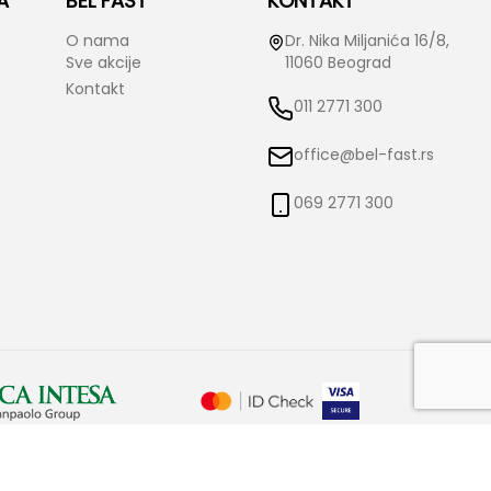
A
BEL FAST
KONTAKT
O nama
Dr. Nika Miljanića 16/8,
Sve akcije
11060 Beograd
Kontakt
011 2771 300
office@bel-fast.rs
069 2771 300
o izmene istih bez prethodne najave i obaveštenja. Bel-Fast ne snosi
čne.