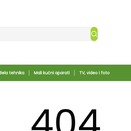
Bela tehnika
Mali kućni aparati
TV, video i foto
404