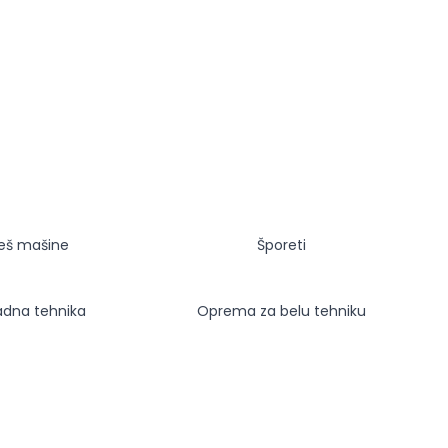
eš mašine
Šporeti
adna tehnika
Oprema za belu tehniku