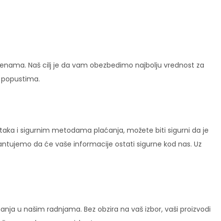
enama. Naš cilj je da vam obezbedimo najbolju vrednost za
i popustima.
ataka i sigurnim metodama plaćanja, možete biti sigurni da je
rantujemo da će vaše informacije ostati sigurne kod nas. Uz
ja u našim radnjama. Bez obzira na vaš izbor, vaši proizvodi