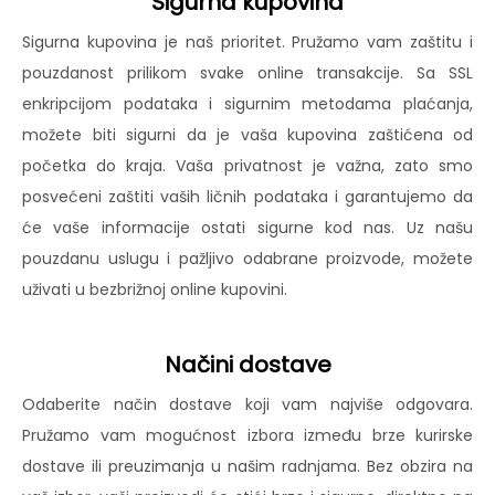
Sigurna kupovina
Sigurna kupovina je naš prioritet. Pružamo vam zaštitu i
pouzdanost prilikom svake online transakcije. Sa SSL
enkripcijom podataka i sigurnim metodama plaćanja,
možete biti sigurni da je vaša kupovina zaštićena od
početka do kraja. Vaša privatnost je važna, zato smo
posvećeni zaštiti vaših ličnih podataka i garantujemo da
će vaše informacije ostati sigurne kod nas. Uz našu
pouzdanu uslugu i pažljivo odabrane proizvode, možete
uživati u bezbrižnoj online kupovini.
Načini dostave
Odaberite način dostave koji vam najviše odgovara.
Pružamo vam mogućnost izbora između brze kurirske
dostave ili preuzimanja u našim radnjama. Bez obzira na