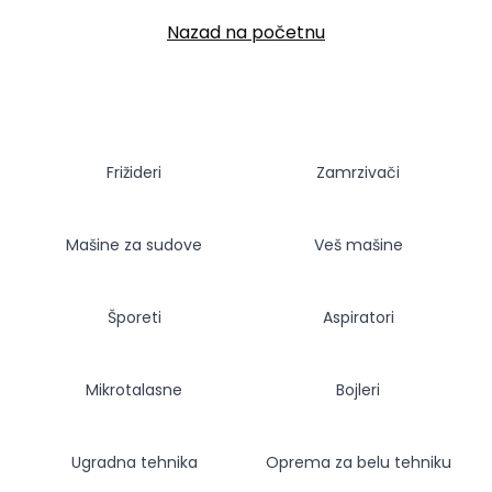
Nazad na početnu
Frižideri
Zamrzivači
Mašine za sudove
Veš mašine
Šporeti
Aspiratori
Mikrotalasne
Bojleri
Ugradna tehnika
Oprema za belu tehniku