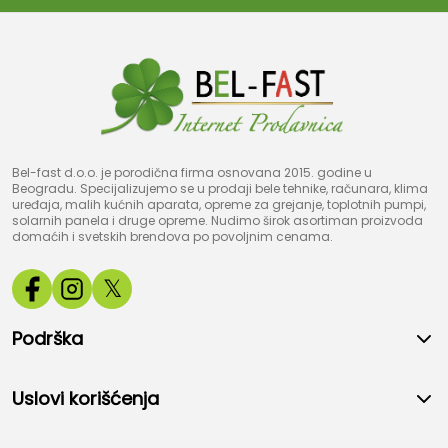
Bel-fast d.o.o. je porodična firma osnovana 2015. godine u
Beogradu. Specijalizujemo se u prodaji bele tehnike, računara, klima
uređaja, malih kućnih aparata, opreme za grejanje, toplotnih pumpi,
solarnih panela i druge opreme. Nudimo širok asortiman proizvoda
domaćih i svetskih brendova po povoljnim cenama.
𝕏
Podrška
Uslovi korišćenja