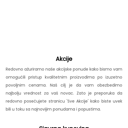
Akcije
Redovno ažuriramo naše akcijske ponude kako bismo vam
omogućili pristup kvalitetnim proizvodima po izuzetno
povoljnim cenama. Naš cilj je da vam obezbedimo
najbolju vrednost za vaš novac. Zato je preporuka da
redovno posećujete stranicu 'Sve Akcije' kako biste uvek
bili u toku sa najnovijim ponudama i popustima.