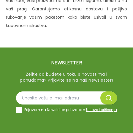
vaš izbor, vaši proizvodi će stići brzo i sigurno, direktno na
vaš prag. Garantujemo efikasnu dostavu i pažljivo
rukovanje vašim paketom kako biste uživali u svom
kupovnom iskustvu.
NEWSLETTER
Želite da budete u toku s novostima i
ponudama? Prijavite se na naš newsletter!
Prijavom na Newsletter prihvatam
Uslove korišćenja