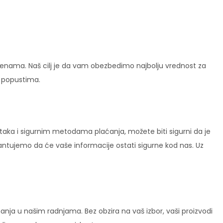
enama. Naš cilj je da vam obezbedimo najbolju vrednost za
i popustima.
ataka i sigurnim metodama plaćanja, možete biti sigurni da je
rantujemo da će vaše informacije ostati sigurne kod nas. Uz
ja u našim radnjama. Bez obzira na vaš izbor, vaši proizvodi