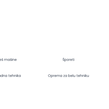
eš mašine
Šporeti
adna tehnika
Oprema za belu tehniku