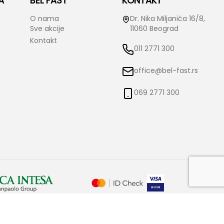
A
BEL FAST
KONTAKT
O nama
Dr. Nika Miljanića 16/8,
Sve akcije
11060 Beograd
Kontakt
011 2771 300
office@bel-fast.rs
069 2771 300
o izmene istih bez prethodne najave i obaveštenja. Bel-Fast ne snosi
čne.