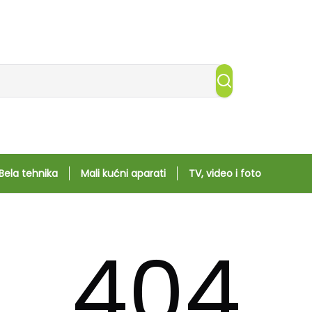
Bela tehnika
Mali kućni aparati
TV, video i foto
404