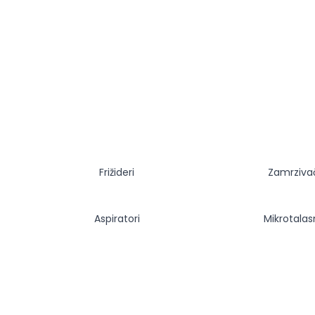
Frižideri
Zamrziva
Aspiratori
Mikrotala