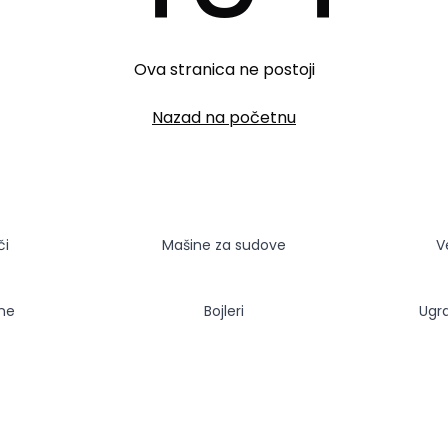
Ova stranica ne postoji
Nazad na početnu
či
Mašine za sudove
V
sne
Bojleri
Ugr