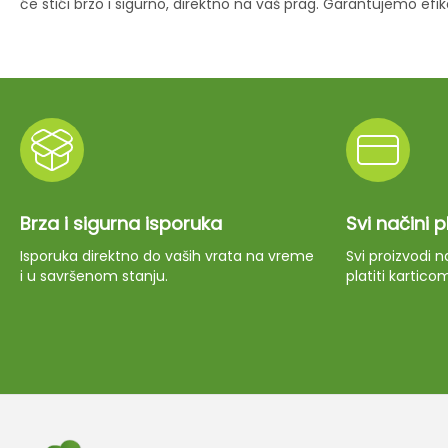
će stići brzo i sigurno, direktno na vaš prag. Garantujemo ef
Brza i sigurna isporuka
Svi načini 
Isporuka direktno do vaših vrata na vreme
Svi proizvodi
i u savršenom stanju.
platiti kartico