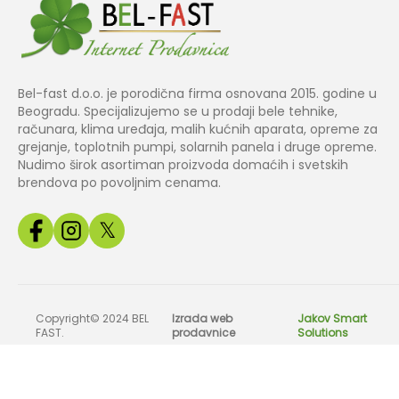
Bel-fast d.o.o. je porodična firma osnovana 2015. godine u
Beogradu. Specijalizujemo se u prodaji bele tehnike,
računara, klima uređaja, malih kućnih aparata, opreme za
grejanje, toplotnih pumpi, solarnih panela i druge opreme.
Nudimo širok asortiman proizvoda domaćih i svetskih
brendova po povoljnim cenama.
𝕏
Copyright© 2024 BEL
Izrada web
Jakov Smart
FAST.
prodavnice
Solutions
Sve slike, cene i tehnički podaci na našem sajtu su informativnog k
odg