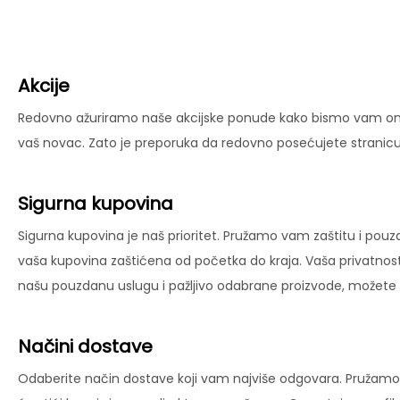
Akcije
Redovno ažuriramo naše akcijske ponude kako bismo vam omog
vaš novac. Zato je preporuka da redovno posećujete stranicu 
Sigurna kupovina
Sigurna kupovina je naš prioritet. Pružamo vam zaštitu i pouz
vaša kupovina zaštićena od početka do kraja. Vaša privatnost
našu pouzdanu uslugu i pažljivo odabrane proizvode, možete už
Načini dostave
Odaberite način dostave koji vam najviše odgovara. Pružamo 