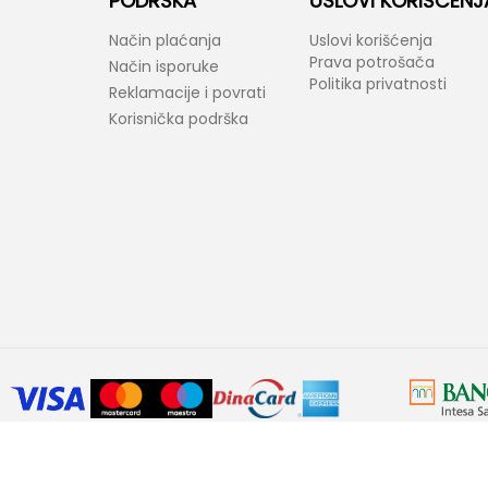
PODRŠKA
USLOVI KORIŠĆENJ
Način plaćanja
Uslovi korišćenja
Prava potrošača
Način isporuke
Politika privatnosti
Reklamacije i povrati
Korisnička podrška
araktera. Bel-Fast kao i proizvođači ponuđenih proizvoda zadržavaju prav
ovornost ukoliko neke karakteristike proizvoda ili slike nisu u potpunosti ta