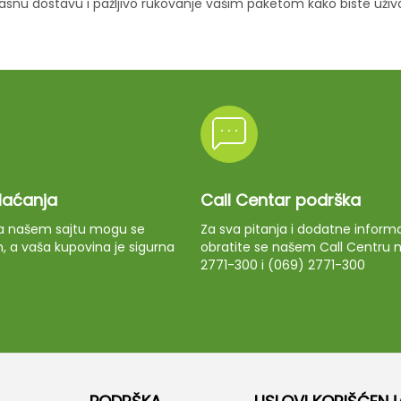
ikasnu dostavu i pažljivo rukovanje vašim paketom kako biste uži
plaćanja
Call Centar podrška
 na našem sajtu mogu se
Za sva pitanja i dodatne informa
m, a vaša kupovina je sigurna
obratite se našem Call Centru n
2771-300 i (069) 2771-300