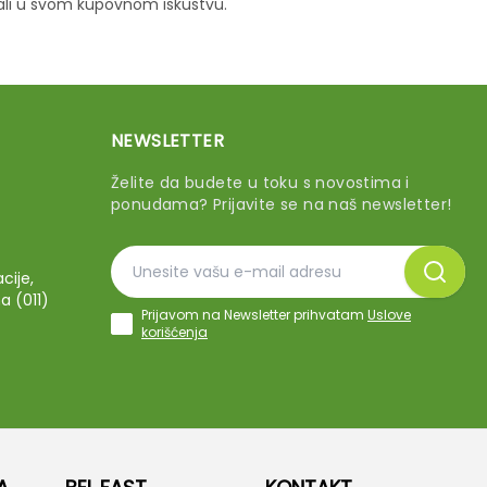
vali u svom kupovnom iskustvu.
NEWSLETTER
Želite da budete u toku s novostima i
ponudama? Prijavite se na naš newsletter!
cije,
a (011)
Prijavom na Newsletter prihvatam
Uslove
korišćenja