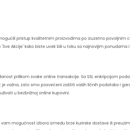
ućili pristup kvalitetnim proizvodima po izuzetno povoljnim c
'Sve Akcije' kako biste uvek bili u toku sa najnovijim ponudama 
danost prilikom svake online transakcije. Sa SSL enkripcijom pod
 je važna, zato smo posvećeni zaštiti vaših ličnih podataka i ga
ivati u bezbrižnoj online kupovini.
vam mogućnost izbora između brze kurirske dostave ili preuziman