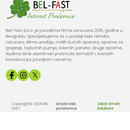
Bel-fast d.o.o. je porodična firma osnovana 2015. godine u
Beogradu. Specijalizujemo se u prodaji bele tehnike,
računara, klima uređaja, malih kućnih aparata, opreme za
grejanje, toplotnih pumpi, solarnih panela i druge opreme.
Nudimo širok asortiman proizvoda domaćih i svetskih
brendova po povoljnim cenama.
𝕏
Copyright© 2024 BEL
Izrada web
Jakov Smart
FAST.
prodavnice
Solutions
Sve slike, cene i tehnički podaci na našem sajtu su informativnog k
odg