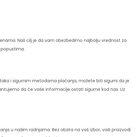
enama. Naš cilj je da vam obezbedimo najbolju vrednost za
i popustima.
ataka i sigurnim metodama plaćanja, možete biti sigurni da je
rantujemo da će vaše informacije ostati sigurne kod nas. Uz
ja u našim radnjama. Bez obzira na vaš izbor, vaši proizvodi