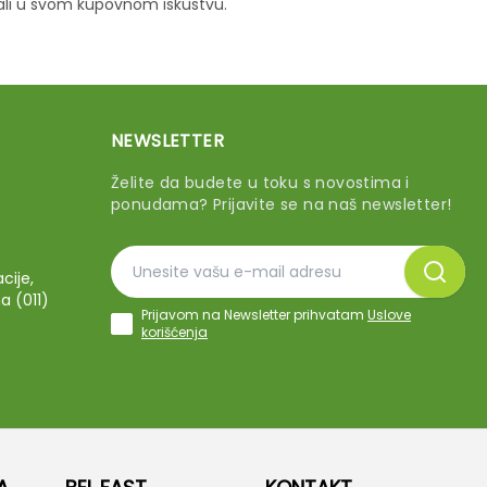
vali u svom kupovnom iskustvu.
NEWSLETTER
Želite da budete u toku s novostima i
ponudama? Prijavite se na naš newsletter!
cije,
a (011)
Prijavom na Newsletter prihvatam
Uslove
korišćenja