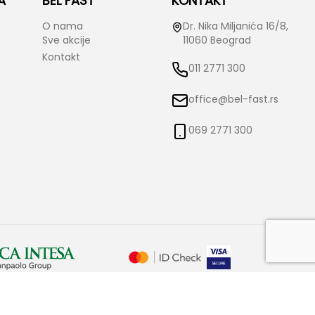
A
BEL FAST
KONTAKT
O nama
Dr. Nika Miljanića 16/8,
Sve akcije
11060 Beograd
Kontakt
011 2771 300
office@bel-fast.rs
069 2771 300
o izmene istih bez prethodne najave i obaveštenja. Bel-Fast ne snosi
čne.