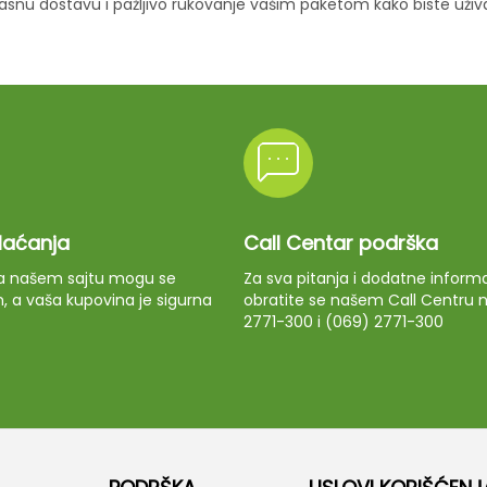
ikasnu dostavu i pažljivo rukovanje vašim paketom kako biste uži
plaćanja
Call Centar podrška
 na našem sajtu mogu se
Za sva pitanja i dodatne informa
m, a vaša kupovina je sigurna
obratite se našem Call Centru n
2771-300 i (069) 2771-300