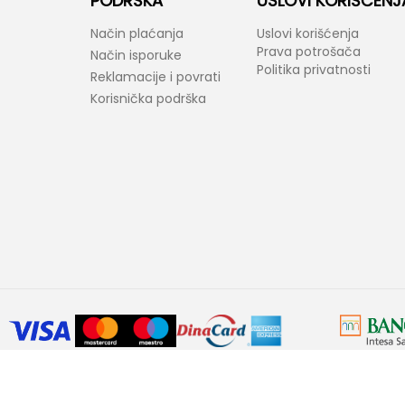
PODRŠKA
USLOVI KORIŠĆENJ
Način plaćanja
Uslovi korišćenja
Prava potrošača
Način isporuke
Politika privatnosti
Reklamacije i povrati
Korisnička podrška
araktera. Bel-Fast kao i proizvođači ponuđenih proizvoda zadržavaju prav
ovornost ukoliko neke karakteristike proizvoda ili slike nisu u potpunosti ta