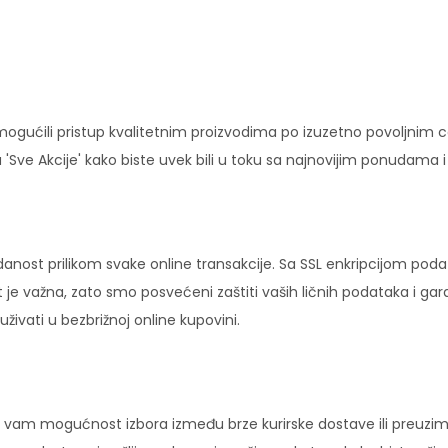
ućili pristup kvalitetnim proizvodima po izuzetno povoljnim c
'Sve Akcije' kako biste uvek bili u toku sa najnovijim ponudama 
danost prilikom svake online transakcije. Sa SSL enkripcijom pod
 je važna, zato smo posvećeni zaštiti vaših ličnih podataka i ga
ivati u bezbrižnoj online kupovini.
vam mogućnost izbora između brze kurirske dostave ili preuziman