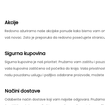
Akcije
Redovno ažuriramo naše akcijske ponude kako bismo vam omog
vaš novac. Zato je preporuka da redovno posećujete stranicu 
Sigurna kupovina
Sigurna kupovina je naš prioritet. Pružamo vam zaštitu i pouz
vaša kupovina zaštićena od početka do kraja. Vaša privatnost
našu pouzdanu uslugu i pažljivo odabrane proizvode, možete už
Načini dostave
Odaberite način dostave koji vam najviše odgovara. Pružamo 