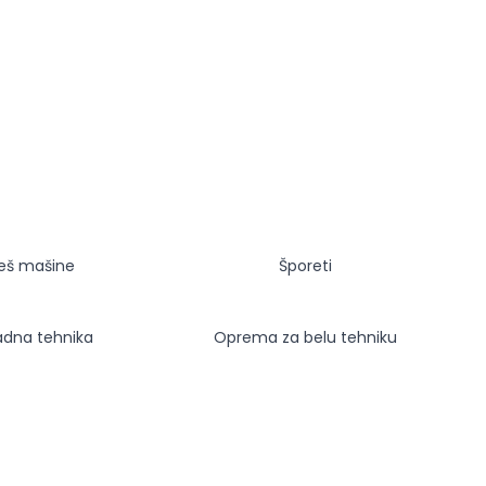
eš mašine
Šporeti
adna tehnika
Oprema za belu tehniku