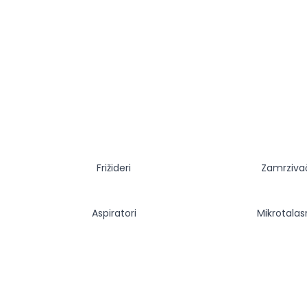
Frižideri
Zamrziva
Aspiratori
Mikrotala