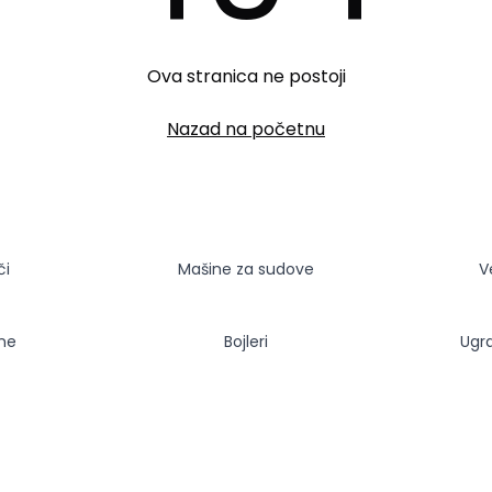
Ova stranica ne postoji
Nazad na početnu
či
Mašine za sudove
V
sne
Bojleri
Ugr