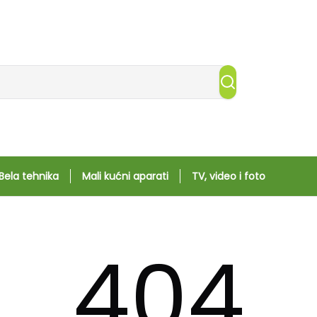
Bela tehnika
Mali kućni aparati
TV, video i foto
404