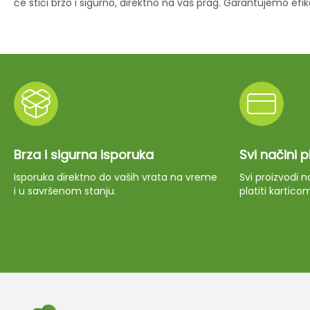
će stići brzo i sigurno, direktno na vaš prag. Garantujemo ef
Brza i sigurna isporuka
Svi načini 
Isporuka direktno do vaših vrata na vreme
Svi proizvodi
i u savršenom stanju.
platiti kartico