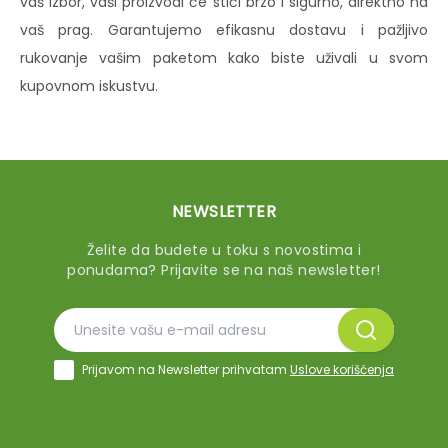
vaš izbor, vaši proizvodi će stići brzo i sigurno, direktno na
vaš prag. Garantujemo efikasnu dostavu i pažljivo
rukovanje vašim paketom kako biste uživali u svom
kupovnom iskustvu.
NEWSLETTER
Želite da budete u toku s novostima i
ponudama? Prijavite se na naš newsletter!
Prijavom na Newsletter prihvatam
Uslove korišćenja