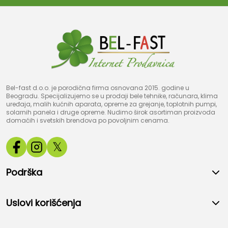
Bel-fast d.o.o. je porodična firma osnovana 2015. godine u
Beogradu. Specijalizujemo se u prodaji bele tehnike, računara, klima
uređaja, malih kućnih aparata, opreme za grejanje, toplotnih pumpi,
solarnih panela i druge opreme. Nudimo širok asortiman proizvoda
domaćih i svetskih brendova po povoljnim cenama.
𝕏
Podrška
Uslovi korišćenja