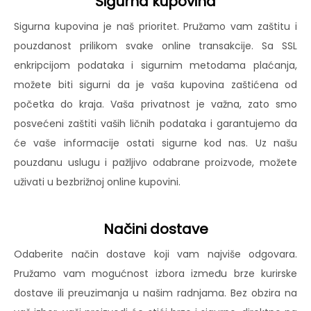
Sigurna kupovina
Sigurna kupovina je naš prioritet. Pružamo vam zaštitu i
pouzdanost prilikom svake online transakcije. Sa SSL
enkripcijom podataka i sigurnim metodama plaćanja,
možete biti sigurni da je vaša kupovina zaštićena od
početka do kraja. Vaša privatnost je važna, zato smo
posvećeni zaštiti vaših ličnih podataka i garantujemo da
će vaše informacije ostati sigurne kod nas. Uz našu
pouzdanu uslugu i pažljivo odabrane proizvode, možete
uživati u bezbrižnoj online kupovini.
Načini dostave
Odaberite način dostave koji vam najviše odgovara.
Pružamo vam mogućnost izbora između brze kurirske
dostave ili preuzimanja u našim radnjama. Bez obzira na