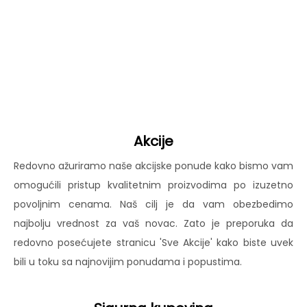
Akcije
Redovno ažuriramo naše akcijske ponude kako bismo vam
omogućili pristup kvalitetnim proizvodima po izuzetno
povoljnim cenama. Naš cilj je da vam obezbedimo
najbolju vrednost za vaš novac. Zato je preporuka da
redovno posećujete stranicu 'Sve Akcije' kako biste uvek
bili u toku sa najnovijim ponudama i popustima.