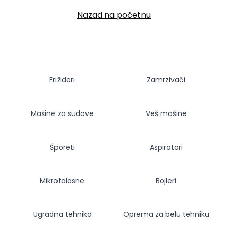
Nazad na početnu
Frižideri
Zamrzivači
Mašine za sudove
Veš mašine
Šporeti
Aspiratori
Mikrotalasne
Bojleri
Ugradna tehnika
Oprema za belu tehniku