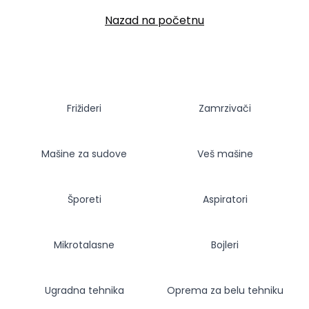
Nazad na početnu
Frižideri
Zamrzivači
Mašine za sudove
Veš mašine
Šporeti
Aspiratori
Mikrotalasne
Bojleri
Ugradna tehnika
Oprema za belu tehniku