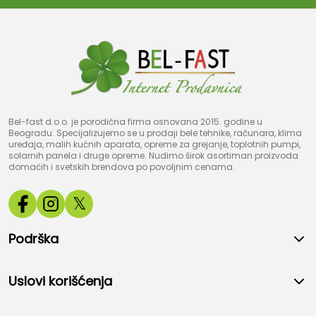
Bel-fast d.o.o. je porodična firma osnovana 2015. godine u
Beogradu. Specijalizujemo se u prodaji bele tehnike, računara, klima
uređaja, malih kućnih aparata, opreme za grejanje, toplotnih pumpi,
solarnih panela i druge opreme. Nudimo širok asortiman proizvoda
domaćih i svetskih brendova po povoljnim cenama.
𝕏
Podrška
Uslovi korišćenja