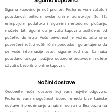
Sigurna kupovina
Sigurna kupovina je naš prioritet. Pružamo vam zaštitu i
pouzdanost prilikom svake online transakcije. Sa SSL
enkripcijom podataka i sigurnim metodama plaćanja,
možete biti sigurni da je vaša kupovina zaštićena od
početka do kraja. Vaša privatnost je važna, zato smo
posvećeni zaštiti vaših ličnih podataka i garantujemo da
će vaše informacije ostati sigurne kod nas. Uz našu
pouzdanu uslugu i pažljivo odabrane proizvode, možete
uživati u bezbrižnoj online kupovini.
Načini dostave
Odaberite način dostave koji vam najviše odgovara.
Pružamo vam mogućnost izbora između brze kurirske
dostave ili preuzimanja u našim radnjama. Bez obzira na