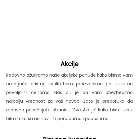
Akcije
Redovno ažuriramo naše akcijske ponude kako bismo vam
omogućili pristup kvalitetnim proizvodima po izuzetno
povoljnim cenama. Naš cilj je da vam obezbedimo
najbolju vrednost za vaš novac. Zato je preporuka da
redovno posećujete stranicu 'Sve Akcije' kako biste uvek
bili u toku sa najnovijim ponudama i popustima.