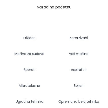
Nazad na početnu
Frižideri
Zamrzivači
Mašine za sudove
Veš mašine
Šporeti
Aspiratori
Mikrotalasne
Bojleri
Ugradna tehnika
Oprema za belu tehniku