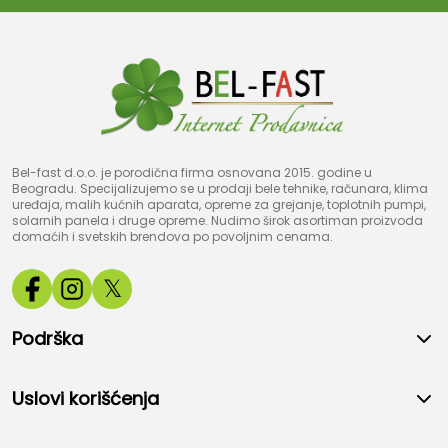
Bel-fast d.o.o. je porodična firma osnovana 2015. godine u
Beogradu. Specijalizujemo se u prodaji bele tehnike, računara, klima
uređaja, malih kućnih aparata, opreme za grejanje, toplotnih pumpi,
solarnih panela i druge opreme. Nudimo širok asortiman proizvoda
domaćih i svetskih brendova po povoljnim cenama.
𝕏
Podrška
Uslovi korišćenja