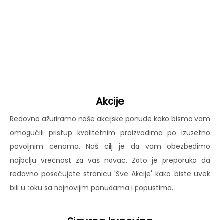
Akcije
Redovno ažuriramo naše akcijske ponude kako bismo vam
omogućili pristup kvalitetnim proizvodima po izuzetno
povoljnim cenama. Naš cilj je da vam obezbedimo
najbolju vrednost za vaš novac. Zato je preporuka da
redovno posećujete stranicu 'Sve Akcije' kako biste uvek
bili u toku sa najnovijim ponudama i popustima.