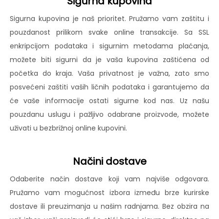
Sigurna kupovina
Sigurna kupovina je naš prioritet. Pružamo vam zaštitu i
pouzdanost prilikom svake online transakcije. Sa SSL
enkripcijom podataka i sigurnim metodama plaćanja,
možete biti sigurni da je vaša kupovina zaštićena od
početka do kraja. Vaša privatnost je važna, zato smo
posvećeni zaštiti vaših ličnih podataka i garantujemo da
će vaše informacije ostati sigurne kod nas. Uz našu
pouzdanu uslugu i pažljivo odabrane proizvode, možete
uživati u bezbrižnoj online kupovini.
Načini dostave
Odaberite način dostave koji vam najviše odgovara.
Pružamo vam mogućnost izbora između brze kurirske
dostave ili preuzimanja u našim radnjama. Bez obzira na