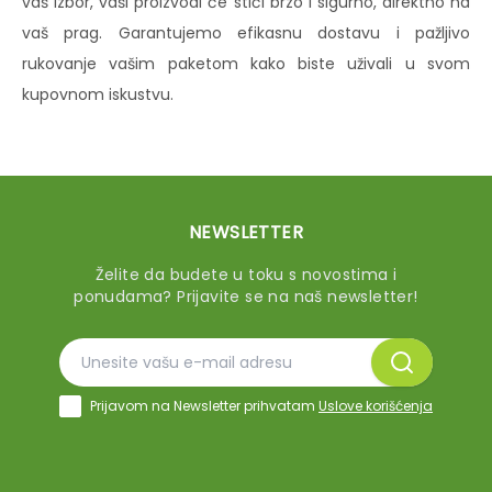
vaš izbor, vaši proizvodi će stići brzo i sigurno, direktno na
vaš prag. Garantujemo efikasnu dostavu i pažljivo
rukovanje vašim paketom kako biste uživali u svom
kupovnom iskustvu.
NEWSLETTER
Želite da budete u toku s novostima i
ponudama? Prijavite se na naš newsletter!
Prijavom na Newsletter prihvatam
Uslove korišćenja