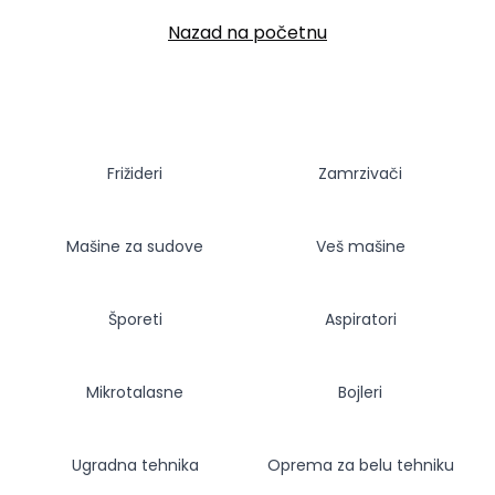
Nazad na početnu
Frižideri
Zamrzivači
Mašine za sudove
Veš mašine
Šporeti
Aspiratori
Mikrotalasne
Bojleri
Ugradna tehnika
Oprema za belu tehniku