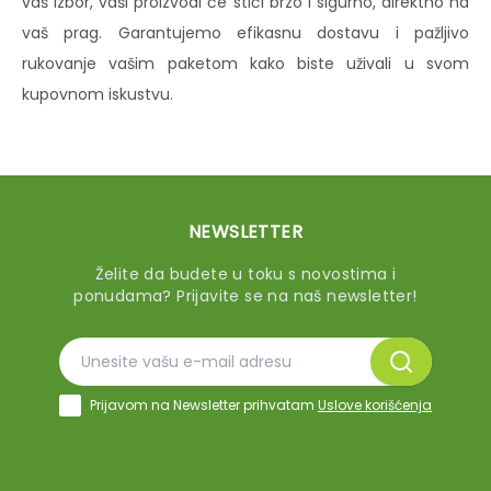
vaš izbor, vaši proizvodi će stići brzo i sigurno, direktno na
vaš prag. Garantujemo efikasnu dostavu i pažljivo
rukovanje vašim paketom kako biste uživali u svom
kupovnom iskustvu.
NEWSLETTER
Želite da budete u toku s novostima i
ponudama? Prijavite se na naš newsletter!
Prijavom na Newsletter prihvatam
Uslove korišćenja