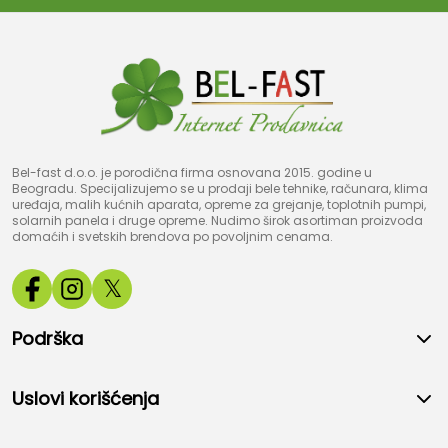
Bel-fast d.o.o. je porodična firma osnovana 2015. godine u
Beogradu. Specijalizujemo se u prodaji bele tehnike, računara, klima
uređaja, malih kućnih aparata, opreme za grejanje, toplotnih pumpi,
solarnih panela i druge opreme. Nudimo širok asortiman proizvoda
domaćih i svetskih brendova po povoljnim cenama.
𝕏
Podrška
Uslovi korišćenja