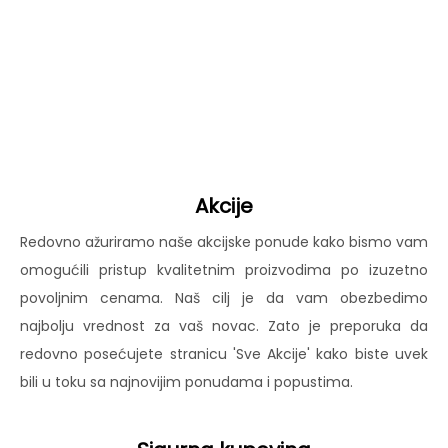
Akcije
Redovno ažuriramo naše akcijske ponude kako bismo vam
omogućili pristup kvalitetnim proizvodima po izuzetno
povoljnim cenama. Naš cilj je da vam obezbedimo
najbolju vrednost za vaš novac. Zato je preporuka da
redovno posećujete stranicu 'Sve Akcije' kako biste uvek
bili u toku sa najnovijim ponudama i popustima.