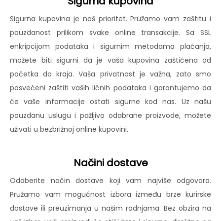
Sigurna kupovina
Sigurna kupovina je naš prioritet. Pružamo vam zaštitu i
pouzdanost prilikom svake online transakcije. Sa SSL
enkripcijom podataka i sigurnim metodama plaćanja,
možete biti sigurni da je vaša kupovina zaštićena od
početka do kraja. Vaša privatnost je važna, zato smo
posvećeni zaštiti vaših ličnih podataka i garantujemo da
će vaše informacije ostati sigurne kod nas. Uz našu
pouzdanu uslugu i pažljivo odabrane proizvode, možete
uživati u bezbrižnoj online kupovini.
Načini dostave
Odaberite način dostave koji vam najviše odgovara.
Pružamo vam mogućnost izbora između brze kurirske
dostave ili preuzimanja u našim radnjama. Bez obzira na