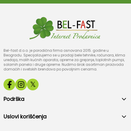
Bel-fast d.o.o. je porodična firma osnovana 2015. godine u
Beogradu. Specijalizujemo se u prodaji bele tehnike, računara, klima
uređaja, malih kućnih aparata, opreme za grejanje, toplotnih pumpi,
solarnih panela i druge opreme. Nudimo širok asortiman proizvoda
domaćih i svetskih brendova po povoljnim cenama.
𝕏
Podrška
Uslovi korišćenja