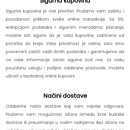
Sigurna kupovina
Sigurna kupovina je naš prioritet. Pružamo vam zaštitu i
pouzdanost prilikom svake online transakcije. Sa SSL
enkripcijom podataka i sigurnim metodama plaćanja,
možete biti sigurni da je vaša kupovina zaštićena od
početka do kraja. Vaša privatnost je važna, zato smo
posvećeni zaštiti vaših ličnih podataka i garantujemo da
će vaše informacije ostati sigurne kod nas. Uz našu
pouzdanu uslugu i pažljivo odabrane proizvode, možete
uživati u bezbrižnoj online kupovini.
Načini dostave
Odaberite način dostave koji vam najviše odgovara.
Pružamo vam mogućnost izbora između brze kurirske
dostave ili preuzimanja u našim radnjama. Bez obzira na