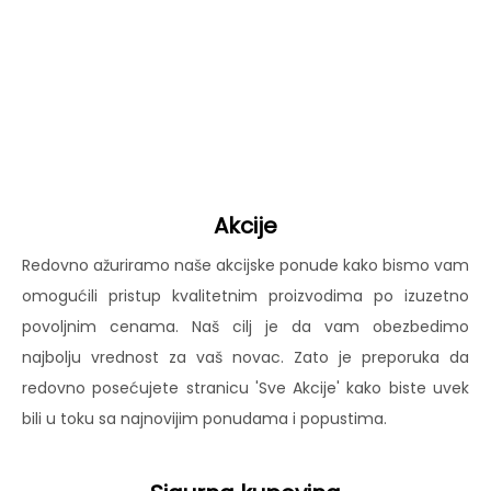
Akcije
Redovno ažuriramo naše akcijske ponude kako bismo vam
omogućili pristup kvalitetnim proizvodima po izuzetno
povoljnim cenama. Naš cilj je da vam obezbedimo
najbolju vrednost za vaš novac. Zato je preporuka da
redovno posećujete stranicu 'Sve Akcije' kako biste uvek
bili u toku sa najnovijim ponudama i popustima.