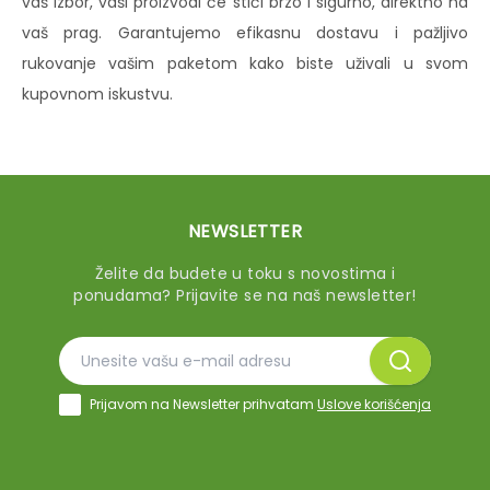
vaš izbor, vaši proizvodi će stići brzo i sigurno, direktno na
vaš prag. Garantujemo efikasnu dostavu i pažljivo
rukovanje vašim paketom kako biste uživali u svom
kupovnom iskustvu.
NEWSLETTER
Želite da budete u toku s novostima i
ponudama? Prijavite se na naš newsletter!
Prijavom na Newsletter prihvatam
Uslove korišćenja