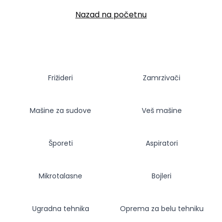
Nazad na početnu
Frižideri
Zamrzivači
Mašine za sudove
Veš mašine
Šporeti
Aspiratori
Mikrotalasne
Bojleri
Ugradna tehnika
Oprema za belu tehniku