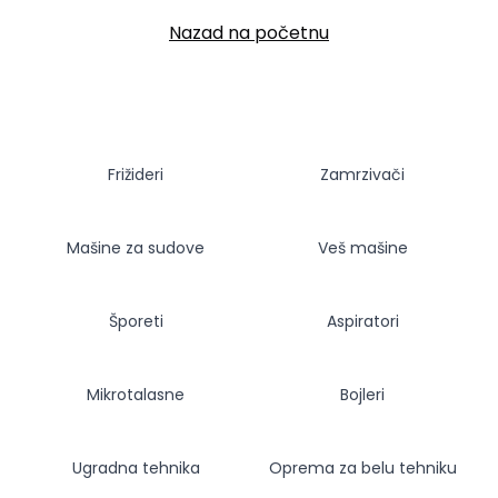
Nazad na početnu
Frižideri
Zamrzivači
Mašine za sudove
Veš mašine
Šporeti
Aspiratori
Mikrotalasne
Bojleri
Ugradna tehnika
Oprema za belu tehniku