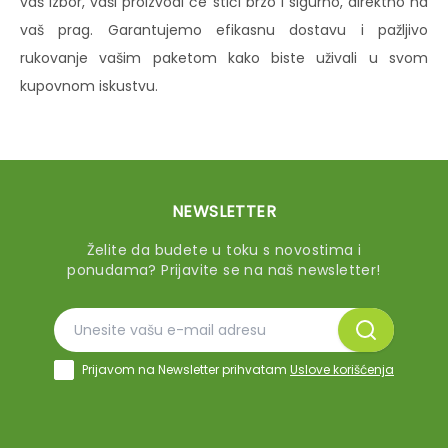
vaš izbor, vaši proizvodi će stići brzo i sigurno, direktno na
vaš prag. Garantujemo efikasnu dostavu i pažljivo
rukovanje vašim paketom kako biste uživali u svom
kupovnom iskustvu.
NEWSLETTER
Želite da budete u toku s novostima i
ponudama? Prijavite se na naš newsletter!
Prijavom na Newsletter prihvatam
Uslove korišćenja