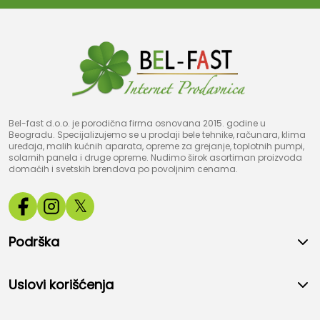
Bel-fast d.o.o. je porodična firma osnovana 2015. godine u
Beogradu. Specijalizujemo se u prodaji bele tehnike, računara, klima
uređaja, malih kućnih aparata, opreme za grejanje, toplotnih pumpi,
solarnih panela i druge opreme. Nudimo širok asortiman proizvoda
domaćih i svetskih brendova po povoljnim cenama.
𝕏
Podrška
Uslovi korišćenja