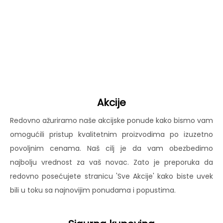
Akcije
Redovno ažuriramo naše akcijske ponude kako bismo vam
omogućili pristup kvalitetnim proizvodima po izuzetno
povoljnim cenama. Naš cilj je da vam obezbedimo
najbolju vrednost za vaš novac. Zato je preporuka da
redovno posećujete stranicu 'Sve Akcije' kako biste uvek
bili u toku sa najnovijim ponudama i popustima.