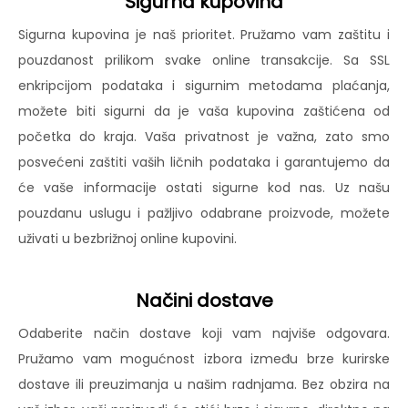
Sigurna kupovina
Sigurna kupovina je naš prioritet. Pružamo vam zaštitu i
pouzdanost prilikom svake online transakcije. Sa SSL
enkripcijom podataka i sigurnim metodama plaćanja,
možete biti sigurni da je vaša kupovina zaštićena od
početka do kraja. Vaša privatnost je važna, zato smo
posvećeni zaštiti vaših ličnih podataka i garantujemo da
će vaše informacije ostati sigurne kod nas. Uz našu
pouzdanu uslugu i pažljivo odabrane proizvode, možete
uživati u bezbrižnoj online kupovini.
Načini dostave
Odaberite način dostave koji vam najviše odgovara.
Pružamo vam mogućnost izbora između brze kurirske
dostave ili preuzimanja u našim radnjama. Bez obzira na