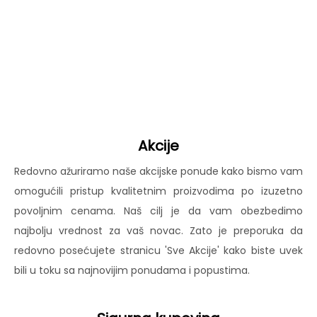
Akcije
Redovno ažuriramo naše akcijske ponude kako bismo vam
omogućili pristup kvalitetnim proizvodima po izuzetno
povoljnim cenama. Naš cilj je da vam obezbedimo
najbolju vrednost za vaš novac. Zato je preporuka da
redovno posećujete stranicu 'Sve Akcije' kako biste uvek
bili u toku sa najnovijim ponudama i popustima.