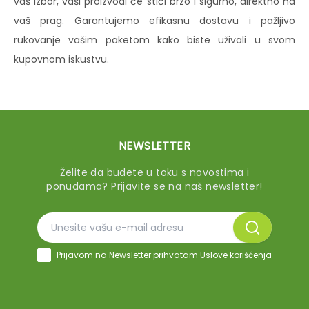
vaš izbor, vaši proizvodi će stići brzo i sigurno, direktno na
vaš prag. Garantujemo efikasnu dostavu i pažljivo
rukovanje vašim paketom kako biste uživali u svom
kupovnom iskustvu.
NEWSLETTER
Želite da budete u toku s novostima i
ponudama? Prijavite se na naš newsletter!
Prijavom na Newsletter prihvatam
Uslove korišćenja