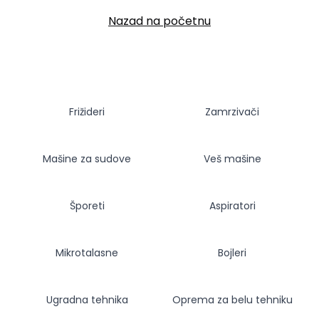
Nazad na početnu
Frižideri
Zamrzivači
Mašine za sudove
Veš mašine
Šporeti
Aspiratori
Mikrotalasne
Bojleri
Ugradna tehnika
Oprema za belu tehniku