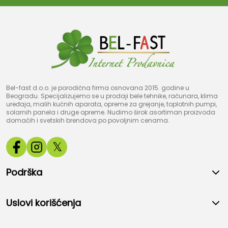
Bel-fast d.o.o. je porodična firma osnovana 2015. godine u
Beogradu. Specijalizujemo se u prodaji bele tehnike, računara, klima
uređaja, malih kućnih aparata, opreme za grejanje, toplotnih pumpi,
solarnih panela i druge opreme. Nudimo širok asortiman proizvoda
domaćih i svetskih brendova po povoljnim cenama.
𝕏
Podrška
Uslovi korišćenja