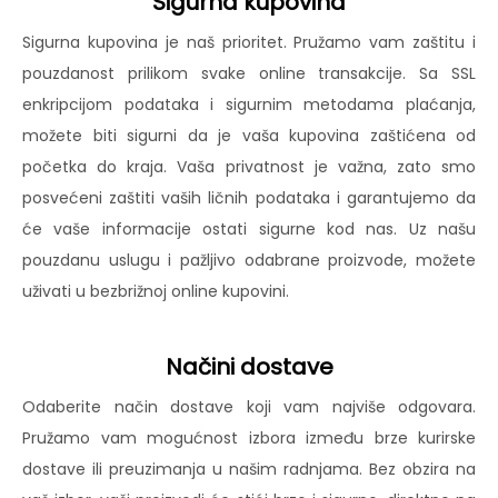
Sigurna kupovina
Sigurna kupovina je naš prioritet. Pružamo vam zaštitu i
pouzdanost prilikom svake online transakcije. Sa SSL
enkripcijom podataka i sigurnim metodama plaćanja,
možete biti sigurni da je vaša kupovina zaštićena od
početka do kraja. Vaša privatnost je važna, zato smo
posvećeni zaštiti vaših ličnih podataka i garantujemo da
će vaše informacije ostati sigurne kod nas. Uz našu
pouzdanu uslugu i pažljivo odabrane proizvode, možete
uživati u bezbrižnoj online kupovini.
Načini dostave
Odaberite način dostave koji vam najviše odgovara.
Pružamo vam mogućnost izbora između brze kurirske
dostave ili preuzimanja u našim radnjama. Bez obzira na