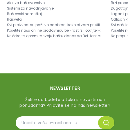
Alat za baštovanstvo
Brzi proce
Sistemi za navodnjavanje
Dugotrajna
Baštenski nameštaj
Lagan i pr
Rasveta
Odličan kva
Svi proizvodi su pažljivo odabrani kako bi vam pružili najbolje moguće 
Svi naši l
Posetite našu online prodavnicu bel-fast.rs i otkrijte kompletnu ponu
Posetite n
Ne čekajte, opremite svoju baštu danas sa Bel-fast.rs!
Ne propusti
NEWSLETTER
Želite da budete u toku s novostima i
ponudama? Prijavite se na naš newsletter!