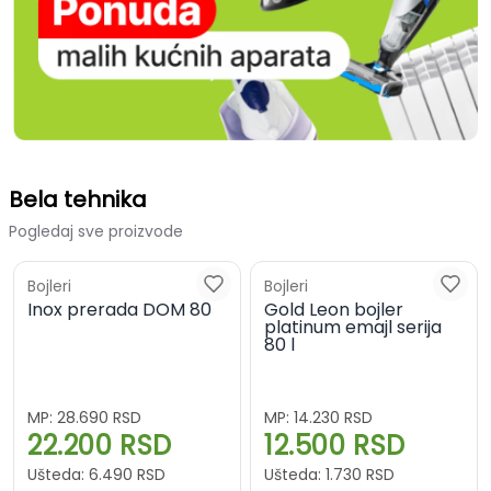
Bela tehnika
Pogledaj sve proizvode
Bojleri
Bojleri
Inox prerada DOM 80
Gold Leon bojler
platinum emajl serija
80 l
MP:
28.690
RSD
MP:
14.230
RSD
22.200
RSD
12.500
RSD
Ušteda:
6.490
RSD
Ušteda:
1.730
RSD