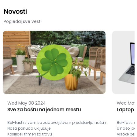
Novosti
Pogledaj sve vesti
Wed May 08 2024
Wed May
Sve za baštu na jednom mestu
Laptop 
Bel-fast.rs vam sa zadovoljstvom predstavlja našu novu ponudu - sve 
Bel-fast.
Naša ponuda uključuje:
U našoj p
Kosilice i trimeri za travu
Visoke pe