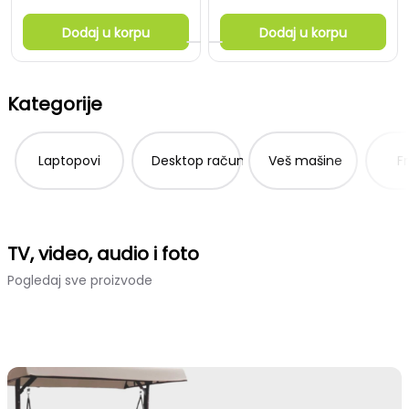
Dodaj u korpu
Dodaj u korpu
Kategorije
Laptopovi
Desktop računari
Veš mašine
Fr
TV, video, audio i foto
Pogledaj sve proizvode