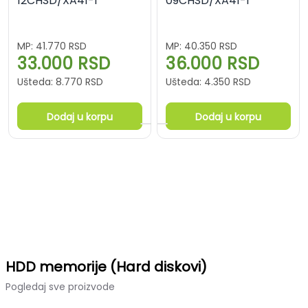
12CHSD/XA41-I
09CHSD/XA41-I
MP:
41.770
RSD
MP:
40.350
RSD
33.000
RSD
36.000
RSD
Ušteda:
8.770
RSD
Ušteda:
4.350
RSD
Dodaj u korpu
Dodaj u korpu
HDD memorije (Hard diskovi)
Pogledaj sve proizvode