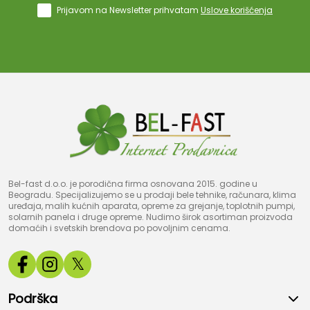
Prijavom na Newsletter prihvatam
Uslove korišćenja
Bel-fast d.o.o. je porodična firma osnovana 2015. godine u
Beogradu. Specijalizujemo se u prodaji bele tehnike, računara, klima
uređaja, malih kućnih aparata, opreme za grejanje, toplotnih pumpi,
solarnih panela i druge opreme. Nudimo širok asortiman proizvoda
domaćih i svetskih brendova po povoljnim cenama.
𝕏
Podrška