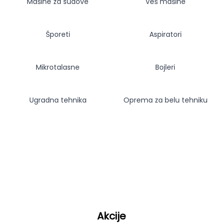
Mašine za sudove
Veš mašine
Šporeti
Aspiratori
Mikrotalasne
Bojleri
Ugradna tehnika
Oprema za belu tehniku
Akcije