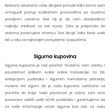
Redovno ažuriramo naše akcijske ponude kako bismo vam
omogućili pristup kvalitetnim proizvodima po izuzetno
povoljnim cenama. Naš cilj je da vam obezbedimo
najbolju vrednost za vaš novac. Zato je preporuka da
redovno posećujete stranicu 'Sve Akcije' kako biste uvek
bili u toku sa najnovijim ponudama i popustima.
Sigurna kupovina
Sigurna kupovina je naš prioritet. Pružamo vam zaštitu i
pouzdanost prilikom svake online transakcije. Sa SSL
enkripcijom podataka i sigurnim metodama plaćanja,
možete biti sigurni da je vaša kupovina zaštićena od
početka do kraja. Vaša privatnost je važna, zato smo
posvećeni zaštiti vaših ličnih podataka i garantujemo da
će vaše informacije ostati sigurne kod nas. Uz našu