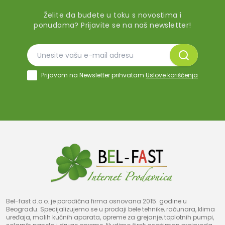
Želite da budete u toku s novostima i
ponudama? Prijavite se na naš newsletter!
Prijavom na Newsletter prihvatam
Uslove korišćenja
Bel-fast d.o.o. je porodična firma osnovana 2015. godine u
Beogradu. Specijalizujemo se u prodaji bele tehnike, računara, klima
uređaja, malih kućnih aparata, opreme za grejanje, toplotnih pumpi,