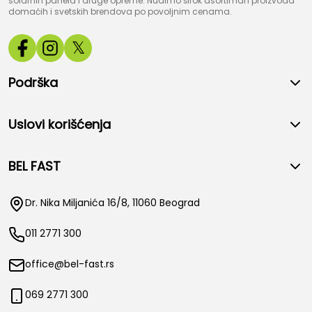
solarnih panela i druge opreme. Nudimo širok asortiman proizvoda
domaćih i svetskih brendova po povoljnim cenama.
𝕏
Podrška
Uslovi korišćenja
BEL FAST
Dr. Nika Miljanića 16/8, 11060 Beograd
011 2771 300
office@bel-fast.rs
069 2771 300