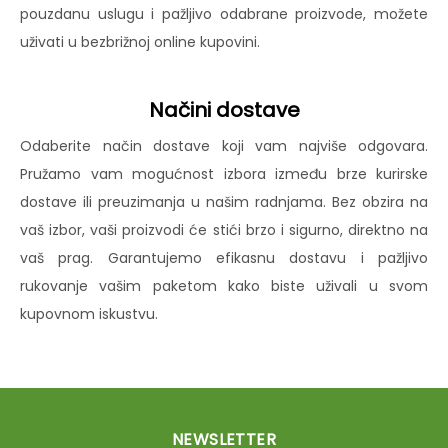
pouzdanu uslugu i pažljivo odabrane proizvode, možete
uživati u bezbrižnoj online kupovini.
Načini dostave
Odaberite način dostave koji vam najviše odgovara.
Pružamo vam mogućnost izbora između brze kurirske
dostave ili preuzimanja u našim radnjama. Bez obzira na
vaš izbor, vaši proizvodi će stići brzo i sigurno, direktno na
vaš prag. Garantujemo efikasnu dostavu i pažljivo
rukovanje vašim paketom kako biste uživali u svom
kupovnom iskustvu.
NEWSLETTER