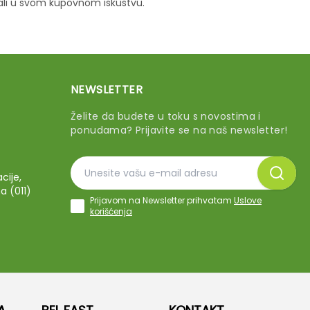
vali u svom kupovnom iskustvu.
NEWSLETTER
Želite da budete u toku s novostima i
ponudama? Prijavite se na naš newsletter!
cije,
a (011)
Prijavom na Newsletter prihvatam
Uslove
korišćenja