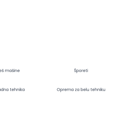
eš mašine
Šporeti
adna tehnika
Oprema za belu tehniku