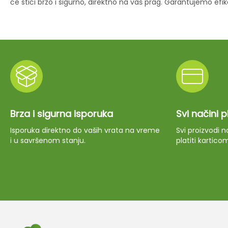
će stići brzo i sigurno, direktno na vaš prag. Garantujemo ef
Brza i sigurna isporuka
Svi načini 
Isporuka direktno do vaših vrata na vreme
Svi proizvodi
i u savršenom stanju.
platiti kartico