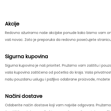
Akcije
Redovno ažuriramo naše akcijske ponude kako bismo vam omog
vaš novac. Zato je preporuka da redovno posećujete stranicu 
Sigurna kupovina
Sigurna kupovina je naš prioritet. Pružamo vam zaštitu i pouz
vaša kupovina zaštićena od početka do kraja. Vaša privatnost
našu pouzdanu uslugu i pažljivo odabrane proizvode, možete už
Načini dostave
Odaberite način dostave koji vam najviše odgovara. Pružamo 