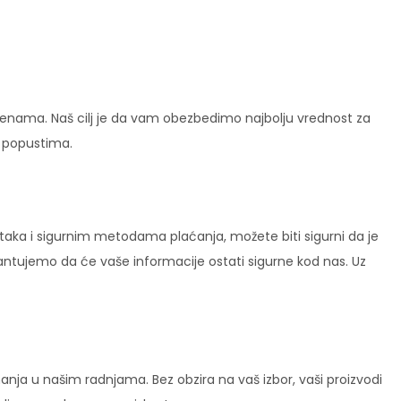
enama. Naš cilj je da vam obezbedimo najbolju vrednost za
i popustima.
ataka i sigurnim metodama plaćanja, možete biti sigurni da je
rantujemo da će vaše informacije ostati sigurne kod nas. Uz
ja u našim radnjama. Bez obzira na vaš izbor, vaši proizvodi