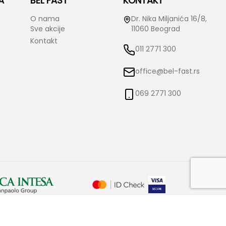
A
BEL FAST
KONTAKT
O nama
Dr. Nika Miljanića 16/8,
Sve akcije
11060 Beograd
Kontakt
011 2771 300
office@bel-fast.rs
069 2771 300
o izmene istih bez prethodne najave i obaveštenja. Bel-Fast ne snosi
čne.