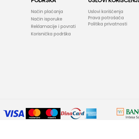
PODRŠKA
USLOVI KORIŠĆENJ
Način plaćanja
Uslovi korišćenja
Prava potrošača
Način isporuke
Politika privatnosti
Reklamacije i povrati
Korisnička podrška
araktera. Bel-Fast kao i proizvođači ponuđenih proizvoda zadržavaju prav
ovornost ukoliko neke karakteristike proizvoda ili slike nisu u potpunosti ta