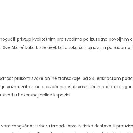
ućili pristup kvalitetnim proizvodima po izuzetno povoljnim c
'Sve Akcije' kako biste uvek bili u toku sa najnovijim ponudama 
danost prilikom svake online transakcije. Sa SSL enkripcijom pod
 je važna, zato smo posvećeni zaštiti vaših ličnih podataka i ga
ivati u bezbrižnoj online kupovini.
vam mogućnost izbora između brze kurirske dostave ili preuziman