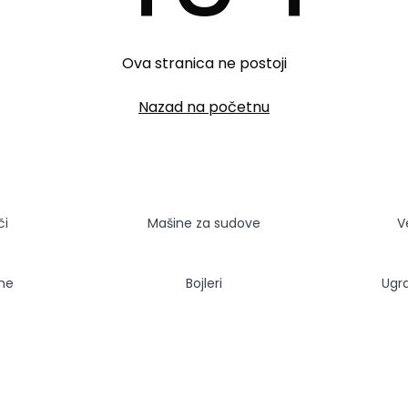
Ova stranica ne postoji
Nazad na početnu
či
Mašine za sudove
V
sne
Bojleri
Ugr