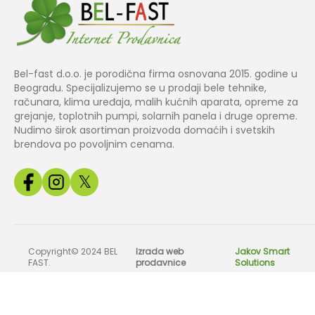
Bel-fast d.o.o. je porodična firma osnovana 2015. godine u
Beogradu. Specijalizujemo se u prodaji bele tehnike,
računara, klima uređaja, malih kućnih aparata, opreme za
grejanje, toplotnih pumpi, solarnih panela i druge opreme.
Nudimo širok asortiman proizvoda domaćih i svetskih
brendova po povoljnim cenama.
𝕏
Copyright© 2024 BEL
Izrada web
Jakov Smart
FAST.
prodavnice
Solutions
Sve slike, cene i tehnički podaci na našem sajtu su informativnog k
odg