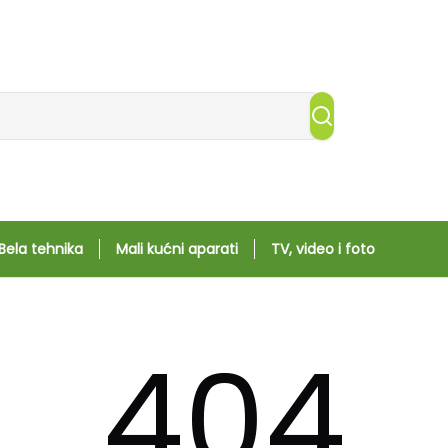
Bela tehnika
Mali kućni aparati
TV, video i foto
404