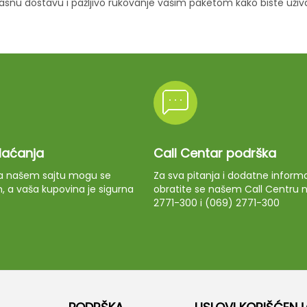
ikasnu dostavu i pažljivo rukovanje vašim paketom kako biste uži
plaćanja
Call Centar podrška
 na našem sajtu mogu se
Za sva pitanja i dodatne informa
m, a vaša kupovina je sigurna
obratite se našem Call Centru n
2771-300 i (069) 2771-300