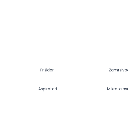
Frižideri
Zamrziva
Aspiratori
Mikrotala