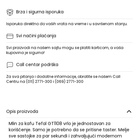
Brza i sigurna isporuka
Isporuka direktno do vaših vrata na vreme i u savršenom stanju.
Svi načini plaćanja
Svi proizvodi na našem sajtu mogu se platiti karticom, a vaša
kupovina je sigurna!
Call centar podrška
Za sva pitanja i dodatne informacije, obratite se našem Call
Centru na (011) 2771-300 i (069) 2771-300
Opis proizvoda
Mlin za kafu Tefal GT1108 vrlo je jednostavan za
korišćenje. Samo je potrebno da se pritisne taster. Melje
sve sastojke za par sekundi i zahvaljujući modernom