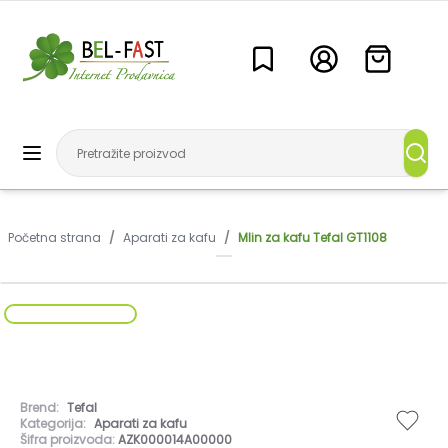
Početna strana
/
Aparati za kafu
/
Mlin za kafu Tefal GT1108
Brend:
Tefal
Kategorija:
Aparati za kafu
Šifra proizvoda:
AZK000014A00000