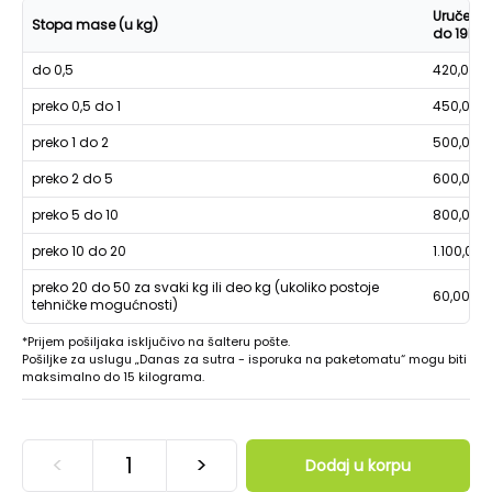
Uručenje
Stopa mase (u kg)
do 19h
do 0,5
420,00
preko 0,5 do 1
450,00
preko 1 do 2
500,00
preko 2 do 5
600,00
preko 5 do 10
800,00
preko 10 do 20
1.100,00
preko 20 do 50 za svaki kg ili deo kg (ukoliko postoje
60,00
tehničke mogućnosti)
*Prijem pošiljaka isključivo na šalteru pošte.
Pošiljke za uslugu „Danas za sutra - isporuka na paketomatu“ mogu biti
maksimalno do 15 kilograma.
<
>
Dodaj u korpu