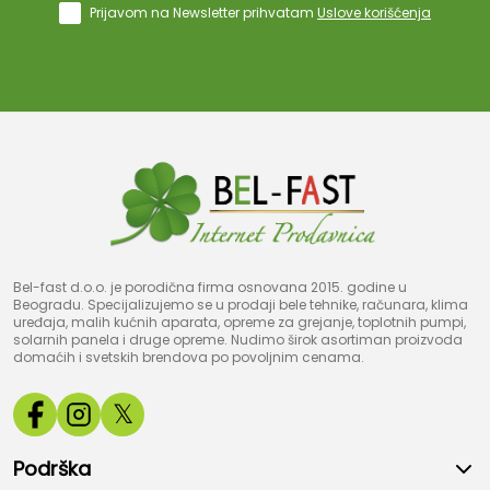
Prijavom na Newsletter prihvatam
Uslove korišćenja
Bel-fast d.o.o. je porodična firma osnovana 2015. godine u
Beogradu. Specijalizujemo se u prodaji bele tehnike, računara, klima
uređaja, malih kućnih aparata, opreme za grejanje, toplotnih pumpi,
solarnih panela i druge opreme. Nudimo širok asortiman proizvoda
domaćih i svetskih brendova po povoljnim cenama.
𝕏
Podrška