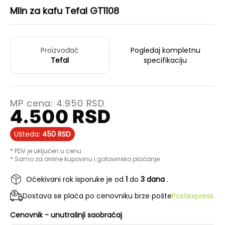
Mlin za kafu Tefal GT1108
Proizvođač
Pogledaj kompletnu
Tefal
specifikaciju
MP cena:
4.950
RSD
4.500
RSD
Ušteda:
450
RSD
* PDV je uključen u cenu
* Samo za online kupovinu i gotovinsko plaćanje
Očekivani rok isporuke je od
1
do
3 dana
.
Dostava se plaća po cenovniku brze pošte
Postexpress.
Cenovnik - unutrašnji saobraćaj