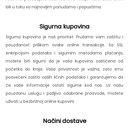
bili u toku sa najnovijim ponudama i popustima.
Sigurna kupovina
Sigurna kupovina je naš prioritet. Pružamo vam zaštitu i
pouzdanost prilikom svake online transakcije. Sa SSL
enkripcijom podataka i sigurnim metodama plaćanja,
možete biti sigurni da je vaša kupovina zaštićena od
početka do kraja. Vaša privatnost je važna, zato smo
posvećeni zaštiti vaših ličnih podataka i garantujemo da
će vaše informacije ostati sigurne kod nas. Uz našu
pouzdanu uslugu i pažljivo odabrane proizvode, možete
uživati u bezbrižnoj online kupovini.
Načini dostave