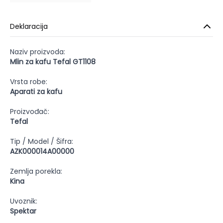
Deklaracija
Naziv proizvoda:
Mlin za kafu Tefal GT1108
Vrsta robe:
Aparati za kafu
Proizvođač:
Tefal
Tip / Model / Šifra:
AZK000014A00000
Zemlja porekla:
Kina
Uvoznik:
Spektar