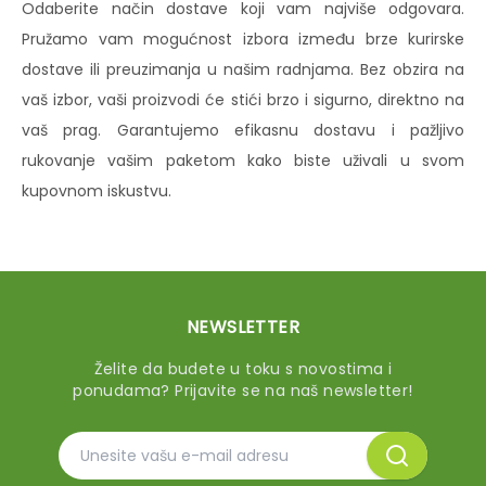
Odaberite način dostave koji vam najviše odgovara.
Pružamo vam mogućnost izbora između brze kurirske
dostave ili preuzimanja u našim radnjama. Bez obzira na
vaš izbor, vaši proizvodi će stići brzo i sigurno, direktno na
vaš prag. Garantujemo efikasnu dostavu i pažljivo
rukovanje vašim paketom kako biste uživali u svom
kupovnom iskustvu.
NEWSLETTER
Želite da budete u toku s novostima i
ponudama? Prijavite se na naš newsletter!