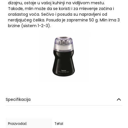
dizajnu, ostaje u vašoj kuhinji na vidljivom mestu.
Takođe, mlin može da se koristi i za mlevenje začina i
orašastog voća. Sečivo i posuda su napravljeni od
nerdjajućeg čelika. Posuda je zapremine 50 g. Mlin ima 3
brzine (sistem 1-2-3).
Specifikacija
Proizvođač
Tefal