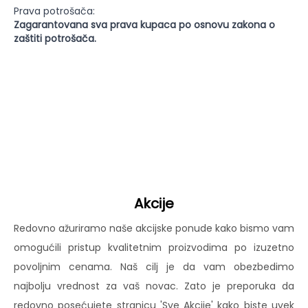
Prava potrošača:
Zagarantovana sva prava kupaca po osnovu zakona o
zaštiti potrošača.
Akcije
Redovno ažuriramo naše akcijske ponude kako bismo vam
omogućili pristup kvalitetnim proizvodima po izuzetno
povoljnim cenama. Naš cilj je da vam obezbedimo
najbolju vrednost za vaš novac. Zato je preporuka da
redovno posećujete stranicu 'Sve Akcije' kako biste uvek