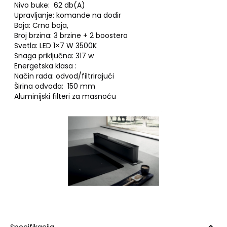
Nivo buke: 62 db(A)
Upravljanje: komande na dodir
Boja: Crna boja,
Broj brzina: 3 brzine + 2 boostera
Svetla: LED 1×7 W 3500K
Snaga priključna: 317 w
Energetska klasa :
Način rada: odvod/filtrirajući
Širina odvoda: 150 mm
Aluminijski filteri za masnoću