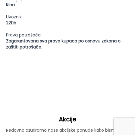
Kina
Uvoznik:
220b
Prava potrošača:
Zagarantovana sva prava kupaca po osnovu zakona o
zaštiti potrošača.
Akcije
Redovno ažuriramo naše akcijske ponude kako bismo vam