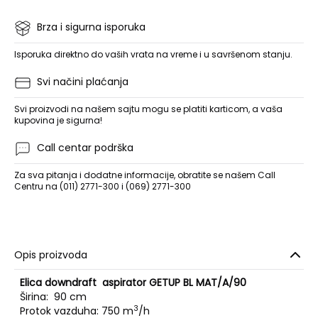
Brza i sigurna isporuka
Isporuka direktno do vaših vrata na vreme i u savršenom stanju.
Svi načini plaćanja
Svi proizvodi na našem sajtu mogu se platiti karticom, a vaša
kupovina je sigurna!
Call centar podrška
Za sva pitanja i dodatne informacije, obratite se našem Call
Centru na (011) 2771-300 i (069) 2771-300
Opis proizvoda
Elica downdraft aspirator GETUP BL MAT/A/90
Širina: 90 cm
3
Protok vazduha: 750 m
/h