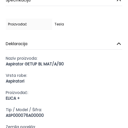
Specifikacija
Proizvođač
Tesla
Deklaracija
Naziv proizvoda:
Aspirator GETUP BL MAT/A/90
Vrsta robe:
Aspiratori
Proizvođač:
ELICA +
Tip / Model / Šifra:
ASP000076A00000
Zemlja porekla: