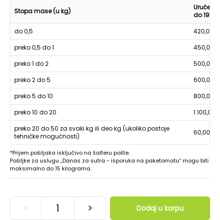
Uručenje
Stopa mase (u kg)
do 19h
do 0,5
420,00
preko 0,5 do 1
450,00
preko 1 do 2
500,00
preko 2 do 5
600,00
preko 5 do 10
800,00
preko 10 do 20
1.100,00
preko 20 do 50 za svaki kg ili deo kg (ukoliko postoje
60,00
tehničke mogućnosti)
*Prijem pošiljaka isključivo na šalteru pošte.
Pošiljke za uslugu „Danas za sutra - isporuka na paketomatu“ mogu biti
maksimalno do 15 kilograma.
<
>
Dodaj u korpu