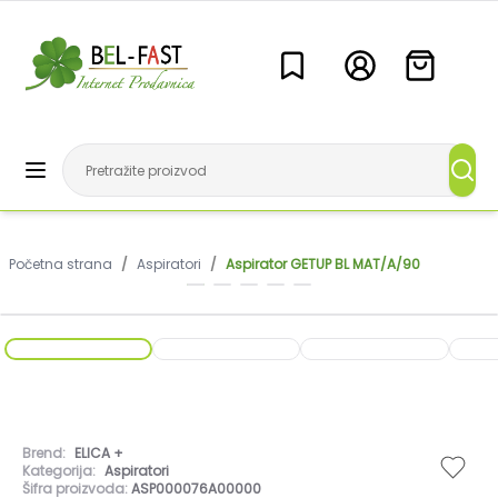
Početna strana
/
Aspiratori
/
Aspirator GETUP BL MAT/A/90
Brend:
ELICA +
Kategorija:
Aspiratori
Šifra proizvoda:
ASP000076A00000