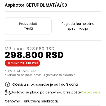
Aspirator GETUP BL MAT/A/90
Proizvođač
Pogledaj kompletnu
Tesla
specifikaciju
MP cena:
328.680
RSD
298.800
RSD
Ušteda:
29.880
RSD
* PDV je uključen u cenu
* Samo za online kupovinu i gotovinsko plaćanje
Očekivani rok isporuke je od
1
do
3 dana
.
Dostava se plaća po cenovniku brze pošte
Postexpress.
Cenovnik - unutrašnji saobraćaj