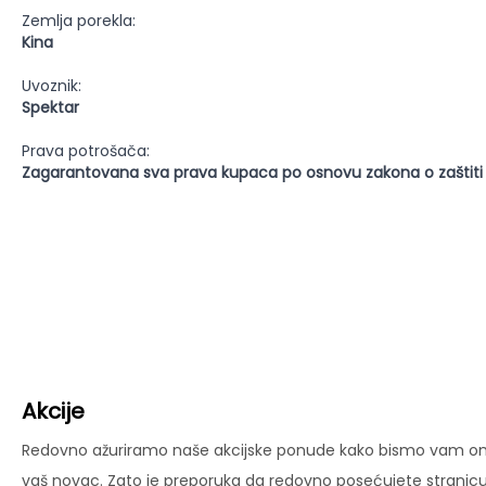
Zemlja porekla:
Kina
Uvoznik:
Spektar
Prava potrošača:
Zagarantovana sva prava kupaca po osnovu zakona o zaštiti
Akcije
Redovno ažuriramo naše akcijske ponude kako bismo vam omog
vaš novac. Zato je preporuka da redovno posećujete stranicu 