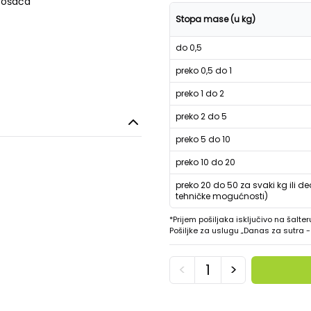
trošača
Stopa mase (u kg)
do 0,5
preko 0,5 do 1
preko 1 do 2
preko 2 do 5
preko 5 do 10
preko 10 do 20
preko 20 do 50 za svaki kg ili de
tehničke mogućnosti)
*Prijem pošiljaka isključivo na šalter
Pošiljke za uslugu „Danas za sutra
<
>