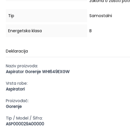
zakona o zaštiti po
Tip
Samostalni
Energetska klasa
B
Deklaracija
Naziv proizvoda:
Aspirator Gorenje WHI649EXGW
Vrsta robe:
Aspiratori
Proizvođač:
Gorenje
Tip / Model / Šifra:
ASP000029A00000