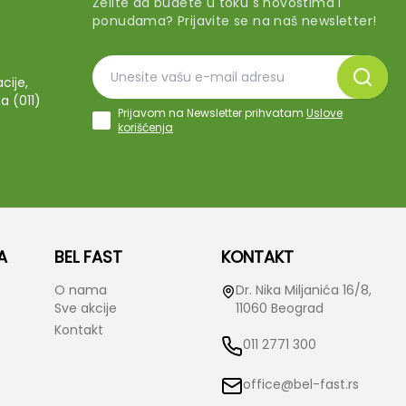
Želite da budete u toku s novostima i
ponudama? Prijavite se na naš newsletter!
cije,
a (011)
Prijavom na Newsletter prihvatam
Uslove
korišćenja
A
BEL FAST
KONTAKT
O nama
Dr. Nika Miljanića 16/8,
Sve akcije
11060 Beograd
Kontakt
011 2771 300
office@bel-fast.rs