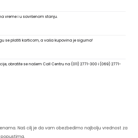
 na vreme i u savršenom stanju.
 se platiti karticom, a vaša kupovina je sigurna!
ije, obratite se našem Call Centru na (011) 2771-300 i (069) 2771-
enama. Naš cilj je da vam obezbedimo najbolju vrednost za
i popustima.