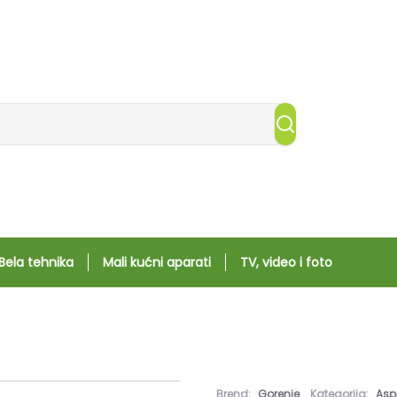
Bela tehnika
Mali kućni aparati
TV, video i foto
Brend:
Gorenje
Kategorija:
Aspi