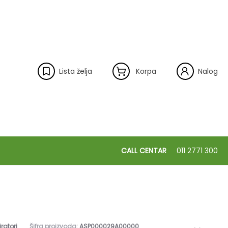
Lista želja
Korpa
Nalog
CALL CENTAR
011 2771 300
ratori
Šifra proizvoda:
ASP000029A00000