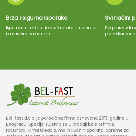
Brza i sigurna isporuka
Svi načini 
Isporuka direktno do vaših vrata na vreme
Svi proizvodi
i u savršenom stanju.
platiti kartico
Bel-fast d.o.o. je porodična firma osnovana 2015. godine u
Beogradu. Specijalizujemo se u prodaji bele tehnike,
računara, klima uređaja, malih kućnih aparata, opreme za