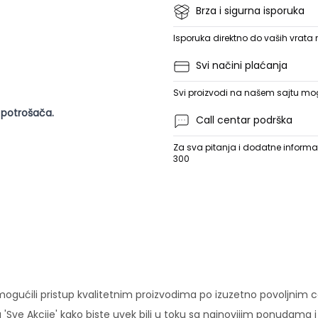
Brza i sigurna isporuka
Isporuka direktno do vaših vrata
Svi načini plaćanja
Svi proizvodi na našem sajtu mogu
 potrošača.
Call centar podrška
Za sva pitanja i dodatne informac
300
ućili pristup kvalitetnim proizvodima po izuzetno povoljnim c
'Sve Akcije' kako biste uvek bili u toku sa najnovijim ponudama 