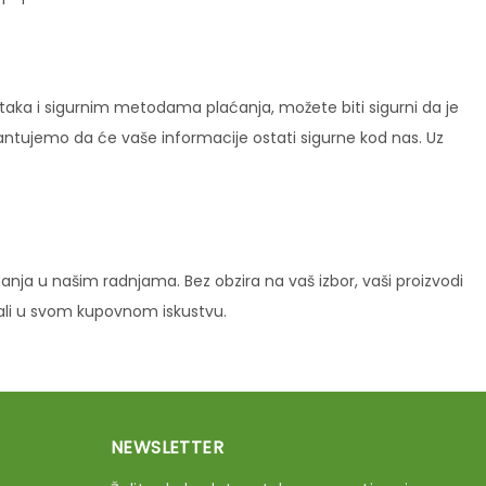
ataka i sigurnim metodama plaćanja, možete biti sigurni da je
rantujemo da će vaše informacije ostati sigurne kod nas. Uz
ja u našim radnjama. Bez obzira na vaš izbor, vaši proizvodi
vali u svom kupovnom iskustvu.
NEWSLETTER