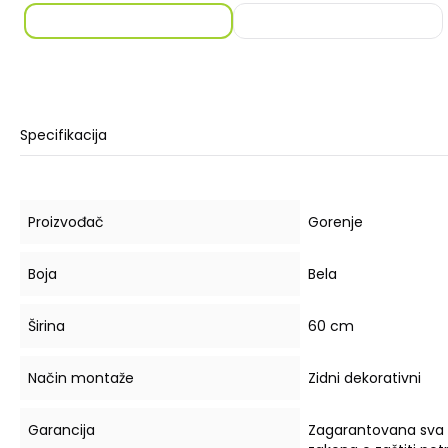
Specifikacija
Proizvođač
Gorenje
Boja
Bela
Širina
60 cm
Način montaže
Zidni dekorativni
Garancija
Zagarantovana sva