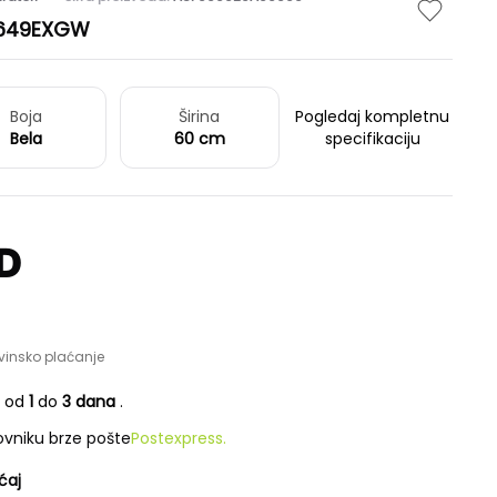
I649EXGW
Boja
Širina
Pogledaj kompletnu
Bela
60 cm
specifikaciju
D
vinsko plaćanje
e od
1
do
3 dana
.
vniku brze pošte
Postexpress.
ćaj