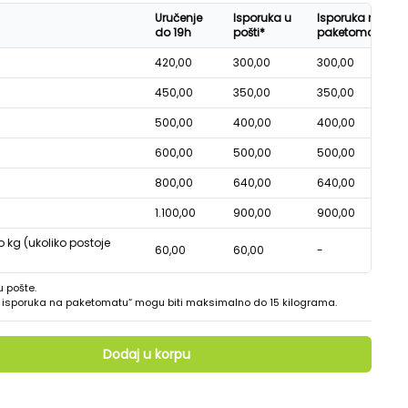
Uručenje
Isporuka u
Isporuka na
do 19h
pošti*
paketomatu*
420,00
300,00
300,00
450,00
350,00
350,00
500,00
400,00
400,00
600,00
500,00
500,00
800,00
640,00
640,00
1.100,00
900,00
900,00
o kg (ukoliko postoje
60,00
60,00
-
u pošte.
 - isporuka na paketomatu“ mogu biti maksimalno do 15 kilograma.
Dodaj u korpu