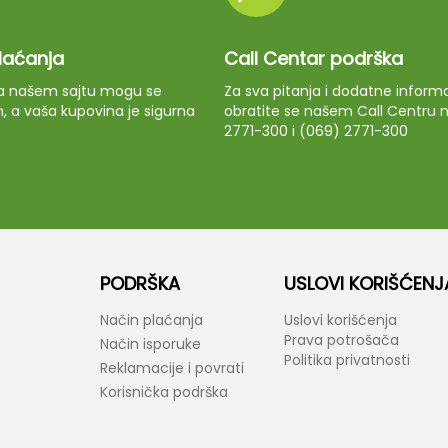
plaćanja
Call Centar podrška
 na našem sajtu mogu se
Za sva pitanja i dodatne informa
m, a vaša kupovina je sigurna
obratite se našem Call Centru n
2771-300 i (069) 2771-300
PODRŠKA
USLOVI KORIŠĆENJ
Način plaćanja
Uslovi korišćenja
Prava potrošača
Način isporuke
Politika privatnosti
Reklamacije i povrati
Korisnička podrška