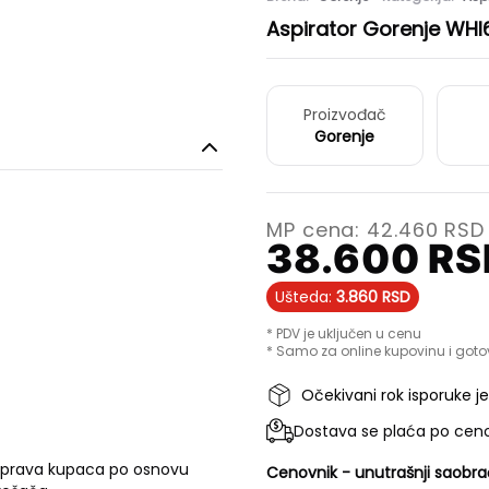
Aspirator Gorenje WH
Proizvođač
Gorenje
MP cena:
42.460
RSD
38.600
RS
Ušteda:
3.860
RSD
* PDV je uključen u cenu
* Samo za online kupovinu i goto
Očekivani rok isporuke j
Dostava se plaća po ceno
 prava kupaca po osnovu
Cenovnik - unutrašnji saobra