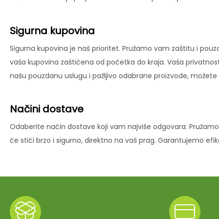
Sigurna kupovina
Sigurna kupovina je naš prioritet. Pružamo vam zaštitu i pouz
vaša kupovina zaštićena od početka do kraja. Vaša privatnost
našu pouzdanu uslugu i pažljivo odabrane proizvode, možete už
Načini dostave
Odaberite način dostave koji vam najviše odgovara. Pružamo 
će stići brzo i sigurno, direktno na vaš prag. Garantujemo ef