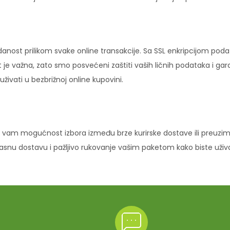
danost prilikom svake online transakcije. Sa SSL enkripcijom pod
 je važna, zato smo posvećeni zaštiti vaših ličnih podataka i ga
ivati u bezbrižnoj online kupovini.
vam mogućnost izbora između brze kurirske dostave ili preuziman
ikasnu dostavu i pažljivo rukovanje vašim paketom kako biste uži