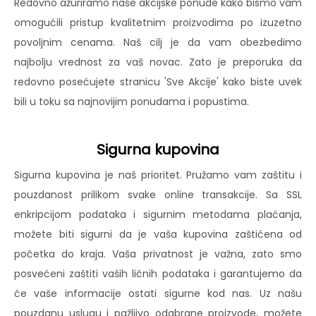
Redovno ažuriramo naše akcijske ponude kako bismo vam
omogućili pristup kvalitetnim proizvodima po izuzetno
povoljnim cenama. Naš cilj je da vam obezbedimo
najbolju vrednost za vaš novac. Zato je preporuka da
redovno posećujete stranicu 'Sve Akcije' kako biste uvek
bili u toku sa najnovijim ponudama i popustima.
Sigurna kupovina
Sigurna kupovina je naš prioritet. Pružamo vam zaštitu i
pouzdanost prilikom svake online transakcije. Sa SSL
enkripcijom podataka i sigurnim metodama plaćanja,
možete biti sigurni da je vaša kupovina zaštićena od
početka do kraja. Vaša privatnost je važna, zato smo
posvećeni zaštiti vaših ličnih podataka i garantujemo da
će vaše informacije ostati sigurne kod nas. Uz našu
pouzdanu uslugu i pažljivo odabrane proizvode, možete