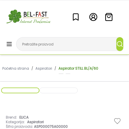
Početna strana
/
Aspiratori
/
Aspirator STILL BL/A/60
Brend:
ELICA
Kategorija:
Aspiratori
Šifra proizvoda:
ASP000075A00000