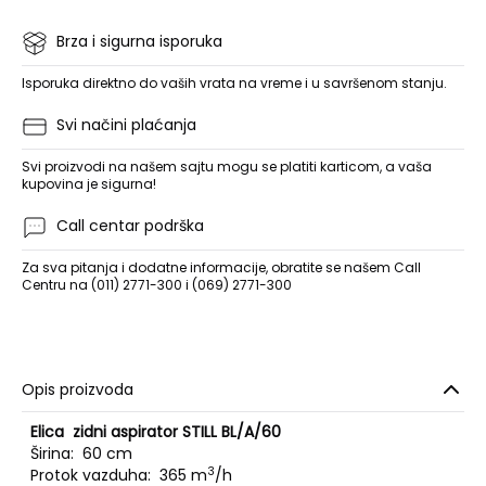
Brza i sigurna isporuka
Isporuka direktno do vaših vrata na vreme i u savršenom stanju.
Svi načini plaćanja
Svi proizvodi na našem sajtu mogu se platiti karticom, a vaša
kupovina je sigurna!
Call centar podrška
Za sva pitanja i dodatne informacije, obratite se našem Call
Centru na (011) 2771-300 i (069) 2771-300
Opis proizvoda
Elica zidni aspirator STILL BL/A/60
Širina: 60 cm
3
Protok vazduha: 365 m
/h