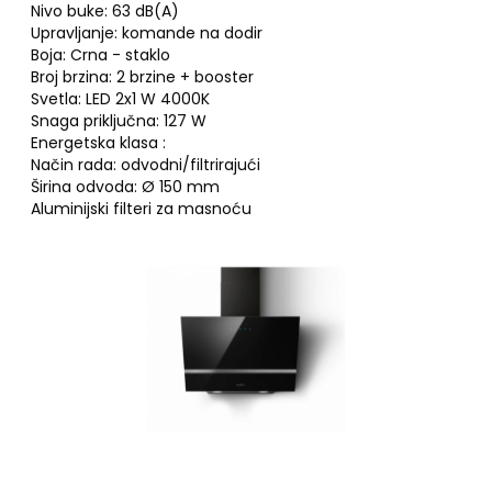
Nivo buke: 63 dB(A)
Upravljanje: komande na dodir
Boja: Crna - staklo
Broj brzina: 2 brzine + booster
Svetla: LED 2x1 W 4000K
Snaga priključna: 127 W
Energetska klasa :
Način rada: odvodni/filtrirajući
Širina odvoda: Ø 150 mm
Aluminijski filteri za masnoću