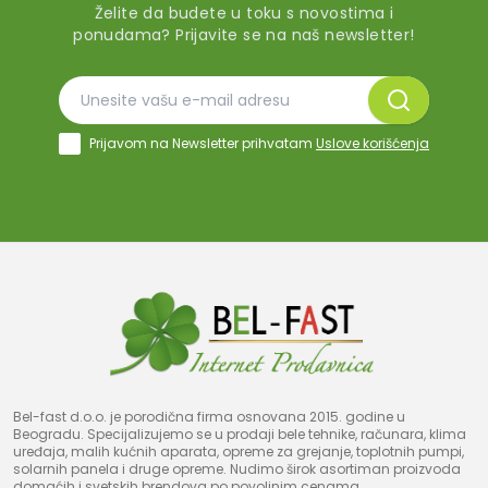
Želite da budete u toku s novostima i
ponudama? Prijavite se na naš newsletter!
Prijavom na Newsletter prihvatam
Uslove korišćenja
Bel-fast d.o.o. je porodična firma osnovana 2015. godine u
Beogradu. Specijalizujemo se u prodaji bele tehnike, računara, klima
uređaja, malih kućnih aparata, opreme za grejanje, toplotnih pumpi,
solarnih panela i druge opreme. Nudimo širok asortiman proizvoda
domaćih i svetskih brendova po povoljnim cenama.