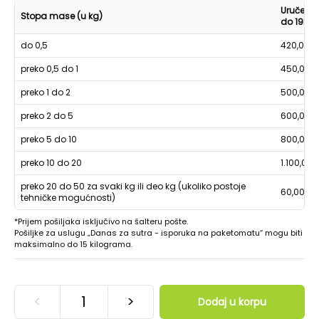
Uručenje
Stopa mase (u kg)
do 19h
do 0,5
420,00
preko 0,5 do 1
450,00
preko 1 do 2
500,00
preko 2 do 5
600,00
preko 5 do 10
800,00
preko 10 do 20
1.100,00
preko 20 do 50 za svaki kg ili deo kg (ukoliko postoje
60,00
tehničke mogućnosti)
*Prijem pošiljaka isključivo na šalteru pošte.
Pošiljke za uslugu „Danas za sutra - isporuka na paketomatu“ mogu biti
maksimalno do 15 kilograma.
<
>
Dodaj u korpu