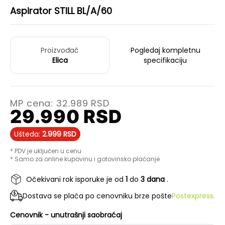
Aspirator STILL BL/A/60
Proizvođač
Pogledaj kompletnu
Elica
specifikaciju
MP cena:
32.989
RSD
29.990
RSD
Ušteda:
2.999
RSD
* PDV je uključen u cenu
* Samo za online kupovinu i gotovinsko plaćanje
Očekivani rok isporuke je od
1
do
3 dana
.
Dostava se plaća po cenovniku brze pošte
Postexpress.
Cenovnik - unutrašnji saobraćaj