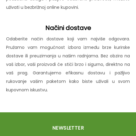
uživati u bezbrižnoj online kupovini.
Načini dostave
Odaberite način dostave koji vam najviše odgovara.
Pružamo vam mogućnost izbora između brze kurirske
dostave ili preuzimanja u našim radnjama. Bez obzira na
vaš izbor, vaši proizvodi će stići brzo i sigurno, direktno na
vaš prag. Garantujemo efikasnu dostavu i pažljivo
rukovanje vašim paketom kako biste uživali u svom
kupovnom iskustvu.
NEWSLETTER