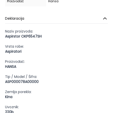
Proizvođač
Hansa
Deklaracija
Naziv proizvoda:
Aspirstor OKP6547SH
Vrsta robe:
Aspiratori
Proizvođač:
HANSA
Tip / Model / Šifra:
ASP000078A00000
Zemlja porekla:
Kina
Uvoznik:
220b