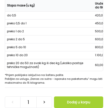
Uručenje
Stopa mase (u kg)
do 19h
do 0,5
420,00
preko 0,5 do 1
450,00
preko 1 do 2
500,00
preko 2 do 5
600,00
preko 5 do 10
800,00
preko 10 do 20
1.100,00
preko 20 do 50 za svaki kg ili deo kg (ukoliko postoje
60,00
tehničke mogućnosti)
*Prijem pošiljaka isključivo na šalteru pošte.
Pošiljke za uslugu „Danas za sutra - isporuka na paketomatu“ mogu biti
maksimalno do 15 kilograma.
<
>
Dodaj u korpu