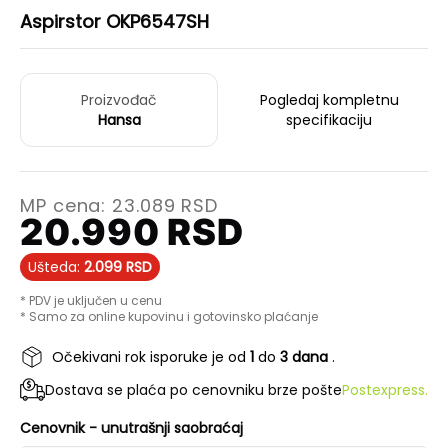
Aspirstor OKP6547SH
Proizvođač
Pogledaj kompletnu
Hansa
specifikaciju
MP cena:
23.089
RSD
20.990
RSD
Ušteda:
2.099
RSD
* PDV je uključen u cenu
* Samo za online kupovinu i gotovinsko plaćanje
Očekivani rok isporuke je od
1
do
3 dana
.
Dostava se plaća po cenovniku brze pošte
Postexpress.
Cenovnik - unutrašnji saobraćaj