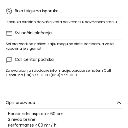
Brza i sigurna isporuka
Isporuka direktno do vaših vrata na vreme i u savršenom stanju.
Svi načini plaćanja
Svi proizvodi na našem sajtu mogu se platiti karticom, a vaša
kupovina je sigurna!
Call centar podrška
Za sva pitanja i dodatne informacije, obratite se našem Call
Centru na (011) 2771-300 i (069) 2771-300
Opis proizvoda
Hansa zidni aspirator 60 cm
3 nivoa brzine
Performanse 400 m³ / h