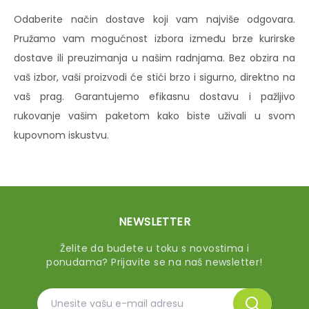
Odaberite način dostave koji vam najviše odgovara.
Pružamo vam mogućnost izbora između brze kurirske
dostave ili preuzimanja u našim radnjama. Bez obzira na
vaš izbor, vaši proizvodi će stići brzo i sigurno, direktno na
vaš prag. Garantujemo efikasnu dostavu i pažljivo
rukovanje vašim paketom kako biste uživali u svom
kupovnom iskustvu.
NEWSLETTER
Želite da budete u toku s novostima i
ponudama? Prijavite se na naš newsletter!