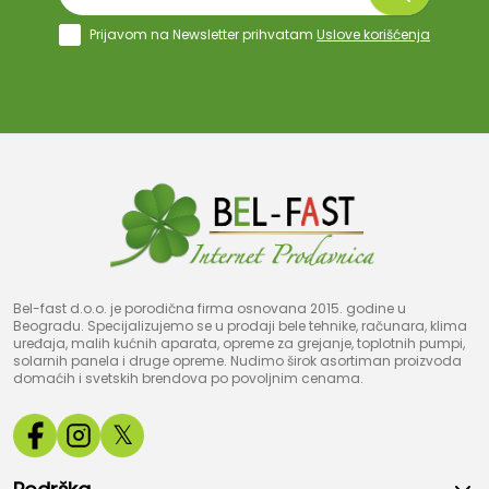
Prijavom na Newsletter prihvatam
Uslove korišćenja
Bel-fast d.o.o. je porodična firma osnovana 2015. godine u
Beogradu. Specijalizujemo se u prodaji bele tehnike, računara, klima
uređaja, malih kućnih aparata, opreme za grejanje, toplotnih pumpi,
solarnih panela i druge opreme. Nudimo širok asortiman proizvoda
domaćih i svetskih brendova po povoljnim cenama.
𝕏