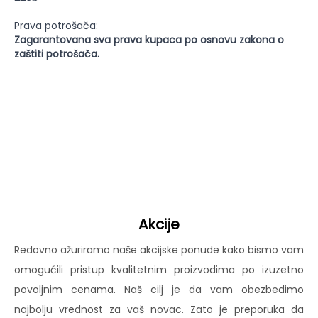
Prava potrošača:
Zagarantovana sva prava kupaca po osnovu zakona o
zaštiti potrošača.
Akcije
Redovno ažuriramo naše akcijske ponude kako bismo vam
omogućili pristup kvalitetnim proizvodima po izuzetno
povoljnim cenama. Naš cilj je da vam obezbedimo
najbolju vrednost za vaš novac. Zato je preporuka da