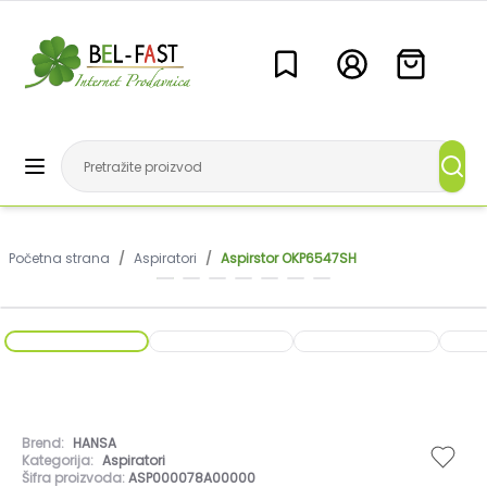
Početna strana
/
Aspiratori
/
Aspirstor OKP6547SH
Brend:
HANSA
Kategorija:
Aspiratori
Šifra proizvoda:
ASP000078A00000