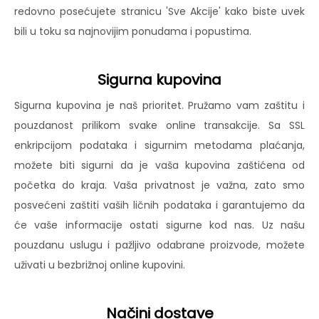
redovno posećujete stranicu 'Sve Akcije' kako biste uvek
bili u toku sa najnovijim ponudama i popustima.
Sigurna kupovina
Sigurna kupovina je naš prioritet. Pružamo vam zaštitu i
pouzdanost prilikom svake online transakcije. Sa SSL
enkripcijom podataka i sigurnim metodama plaćanja,
možete biti sigurni da je vaša kupovina zaštićena od
početka do kraja. Vaša privatnost je važna, zato smo
posvećeni zaštiti vaših ličnih podataka i garantujemo da
će vaše informacije ostati sigurne kod nas. Uz našu
pouzdanu uslugu i pažljivo odabrane proizvode, možete
uživati u bezbrižnoj online kupovini.
Načini dostave