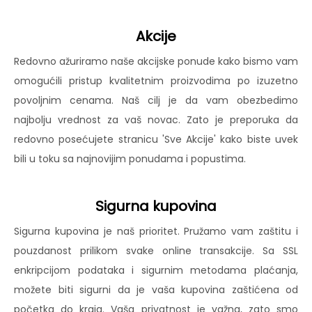
Akcije
Redovno ažuriramo naše akcijske ponude kako bismo vam
omogućili pristup kvalitetnim proizvodima po izuzetno
povoljnim cenama. Naš cilj je da vam obezbedimo
najbolju vrednost za vaš novac. Zato je preporuka da
redovno posećujete stranicu 'Sve Akcije' kako biste uvek
bili u toku sa najnovijim ponudama i popustima.
Sigurna kupovina
Sigurna kupovina je naš prioritet. Pružamo vam zaštitu i
pouzdanost prilikom svake online transakcije. Sa SSL
enkripcijom podataka i sigurnim metodama plaćanja,
možete biti sigurni da je vaša kupovina zaštićena od
početka do kraja. Vaša privatnost je važna, zato smo