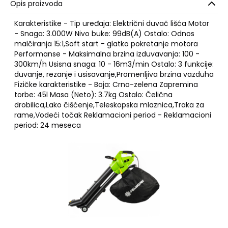
Opis proizvoda
Karakteristike - Tip uređaja: Električni duvač lišća Motor
- Snaga: 3.000W Nivo buke: 99dB(A) Ostalo: Odnos
malčiranja 15:1,Soft start - glatko pokretanje motora
Performanse - Maksimalna brzina izduvavanja: 100 -
300km/h Usisna snaga: 10 - 16m3/min Ostalo: 3 funkcije:
duvanje, rezanje i usisavanje,Promenljiva brzina vazduha
Fizičke karakteristike - Boja: Crno-zelena Zapremina
torbe: 45l Masa (Neto): 3.7kg Ostalo: Čelična
drobilica,Lako čišćenje,Teleskopska mlaznica,Traka za
rame,Vodeći točak Reklamacioni period - Reklamacioni
period: 24 meseca