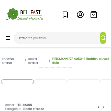
Početna
Bašta i
FIELDMANN FZF 4050-E Električni duvač
/
/
strana
terasa
lišća
Brend:
FIELDMANN
Kategorija:
Bašta i terasa