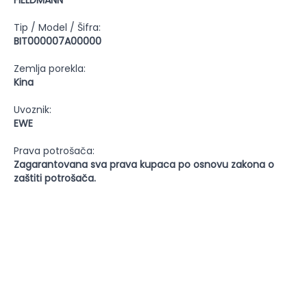
FIELDMANN
Tip / Model / Šifra:
BIT000007A00000
Zemlja porekla:
Kina
Uvoznik:
EWE
Prava potrošača:
Zagarantovana sva prava kupaca po osnovu zakona o
zaštiti potrošača.