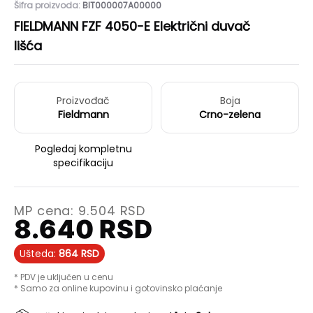
Šifra proizvoda:
BIT000007A00000
FIELDMANN FZF 4050-E Električni duvač
lišća
Proizvođač
Boja
Fieldmann
Crno-zelena
Pogledaj kompletnu
specifikaciju
MP cena:
9.504
RSD
8.640
RSD
Ušteda:
864
RSD
* PDV je uključen u cenu
* Samo za online kupovinu i gotovinsko plaćanje