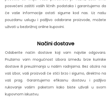
posvećeni zaštiti vaših ličnih podataka i garantujemo da
će vaše informacije ostati sigurne kod nas. Uz našu
pouzdanu uslugu i pažljivo odabrane proizvode, možete
uživati u bezbrižnoj online kupovini.
Načini dostave
Odaberite način dostave koji vam najviše odgovara.
Pružamo vam mogućnost izbora između brze kurirske
dostave ili preuzimanja u našim radnjama. Bez obzira na
vaš izbor, vaši proizvodi će stići brzo i sigurno, direktno na
vaš prag. Garantujemo efikasnu dostavu i pažljivo
rukovanje vašim paketom kako biste uživali u svom
kupovnom iskustvu.