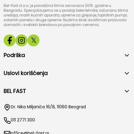
Bel-fast d.o.o. je porodična firma osnovana 2015. godine u
Beogradu. Specijalizujemo se u prodaji bele tehnike, računara, klima
uređaja, malih kućnih aparata, opreme za grejanje, toplotnih pumpi,
solarnih panela i druge opreme. Nudimo širok asortiman proizvoda
domaćih i svetskih brendova po povoljnim cenama.
𝕏
Podrška
Uslovi korišćenja
BEL FAST
Dr. Nika Miljanića 16/8, 11060 Beograd
011 2771 300
office@bel-fast.rs