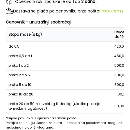
Očekivani rok isporuke je od
1
do
3 dana
.
Dostava se plaća po cenovniku brze pošte
Postexpress.
Cenovnik - unutrašnji saobraćaj
Uručenje
Stopa mase (u kg)
do 19h
do 0,5
420,00
preko 0,5 do 1
450,00
preko 1 do 2
500,00
preko 2 do 5
600,00
preko 5 do 10
800,00
preko 10 do 20
1.100,00
preko 20 do 50 za svaki kg ili deo kg (ukoliko postoje
60,00
tehničke mogućnosti)
*Prijem pošiljaka isključivo na šalteru pošte.
Pošiljke za uslugu „Danas za sutra - isporuka na paketomatu“ mogu biti
maksimalno do 15 kilograma.