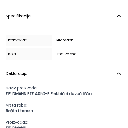
Specifikacija
Proizvođač
Fieldmann
Boja
Crno-zelena
Deklaracija
Naziv proizvoda:
FIELDMANN FZF 4050-E Električni duvač lišća
Vrsta robe:
Bašta i terasa
Proizvođač: