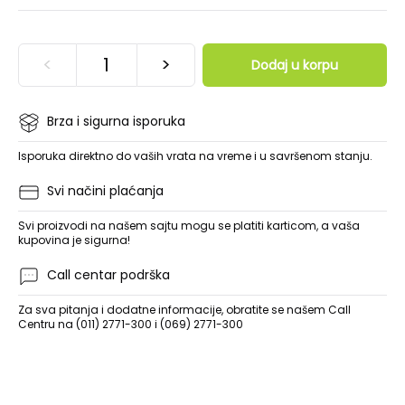
<
>
Dodaj u korpu
Brza i sigurna isporuka
Isporuka direktno do vaših vrata na vreme i u savršenom stanju.
Svi načini plaćanja
Svi proizvodi na našem sajtu mogu se platiti karticom, a vaša
kupovina je sigurna!
Call centar podrška
Za sva pitanja i dodatne informacije, obratite se našem Call
Centru na (011) 2771-300 i (069) 2771-300