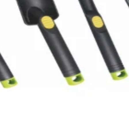
tike - Boja: Crna Materijal: Poliamidna tkanina Dimenzije: 458mm x 3
otičica,Vadilica za korov Reklamacioni period - Reklamacioni period: 