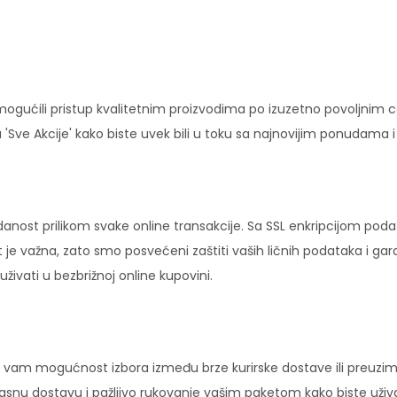
ućili pristup kvalitetnim proizvodima po izuzetno povoljnim c
'Sve Akcije' kako biste uvek bili u toku sa najnovijim ponudama 
danost prilikom svake online transakcije. Sa SSL enkripcijom pod
 je važna, zato smo posvećeni zaštiti vaših ličnih podataka i ga
ivati u bezbrižnoj online kupovini.
vam mogućnost izbora između brze kurirske dostave ili preuziman
ikasnu dostavu i pažljivo rukovanje vašim paketom kako biste uži