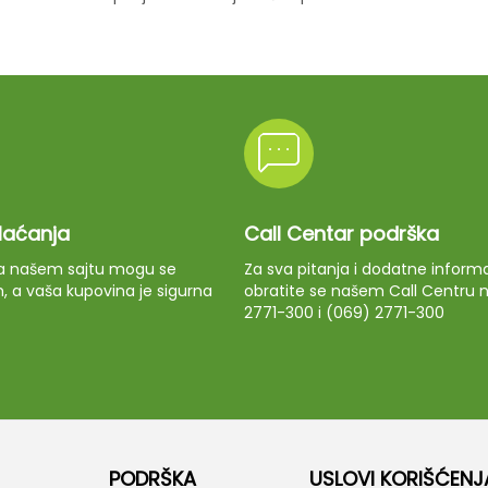
plaćanja
Call Centar podrška
 na našem sajtu mogu se
Za sva pitanja i dodatne informa
m, a vaša kupovina je sigurna
obratite se našem Call Centru n
2771-300 i (069) 2771-300
PODRŠKA
USLOVI KORIŠĆENJ