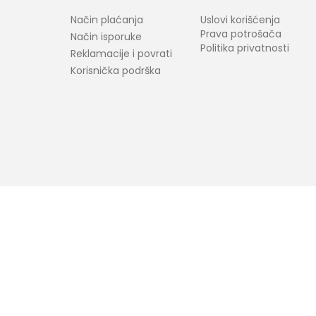
Način plaćanja
Uslovi korišćenja
Prava potrošača
Način isporuke
Politika privatnosti
Reklamacije i povrati
Korisnička podrška
araktera. Bel-Fast kao i proizvođači ponuđenih proizvoda zadržavaju prav
ovornost ukoliko neke karakteristike proizvoda ili slike nisu u potpunosti ta