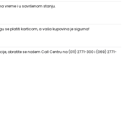
 na vreme i u savršenom stanju.
 se platiti karticom, a vaša kupovina je sigurna!
ije, obratite se našem Call Centru na (011) 2771-300 i (069) 2771-