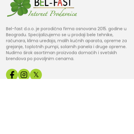
Bel-fast d.o.o. je porodična firma osnovana 2015. godine u
Beogradu. Specijalizujemo se u prodaji bele tehnike,
računara, klima uređaja, malih kućnih aparata, opreme za
grejanje, toplotnih pumpi, solarnih panela i druge opreme.
Nudimo širok asortiman proizvoda domaćih i svetskih
brendova po povoljnim cenama.
𝕏
Copyright© 2024 BEL
Izrada web
Jakov Smart
FAST.
prodavnice
Solutions
Sve slike, cene i tehnički podaci na našem sajtu su informativnog k
odg