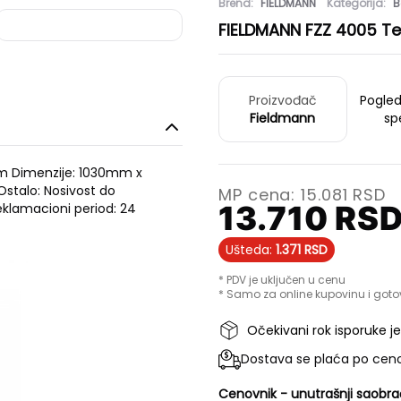
Brend:
FIELDMANN
Kategorija:
B
FIELDMANN FZZ 4005 T
Proizvođač
Pogle
Fieldmann
sp
.8m Dimenzije: 1030mm x
stalo: Nosivost do
MP cena:
15.081
RSD
13.710
RS
klamacioni period: 24
Ušteda:
1.371
RSD
* PDV je uključen u cenu
* Samo za online kupovinu i goto
Očekivani rok isporuke j
Dostava se plaća po ceno
Cenovnik - unutrašnji saobra