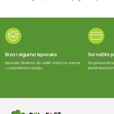
Brza i sigurna isporuka
Svi načini 
Isporuka direktno do vaših vrata na vreme
Svi proizvodi
i u savršenom stanju.
platiti kartico