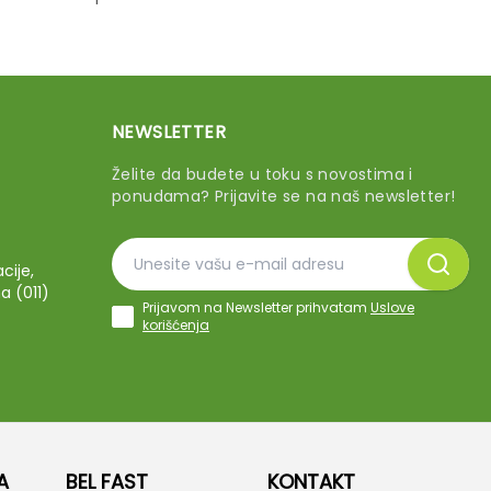
NEWSLETTER
Želite da budete u toku s novostima i
ponudama? Prijavite se na naš newsletter!
cije,
a (011)
Prijavom na Newsletter prihvatam
Uslove
korišćenja
A
BEL FAST
KONTAKT