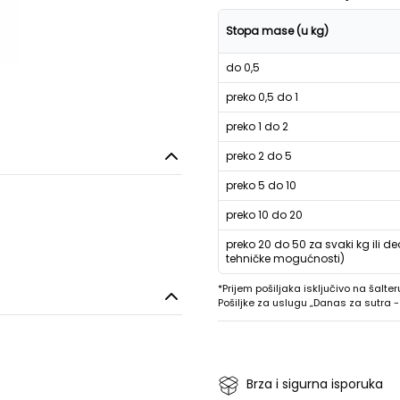
Stopa mase (u kg)
do 0,5
preko 0,5 do 1
preko 1 do 2
preko 2 do 5
preko 5 do 10
preko 10 do 20
preko 20 do 50 za svaki kg ili de
tehničke mogućnosti)
*Prijem pošiljaka isključivo na šalter
Pošiljke za uslugu „Danas za sutra
Brza i sigurna isporuka