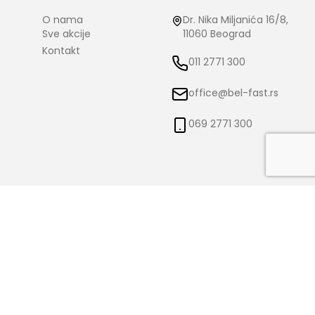
O nama
Dr. Nika Miljanića 16/8,
Sve akcije
11060 Beograd
Kontakt
011 2771 300
office@bel-fast.rs
069 2771 300
o izmene istih bez prethodne najave i obaveštenja. Bel-Fast ne snosi
čne.