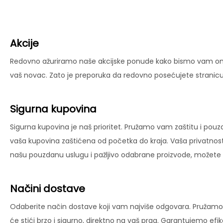
Akcije
Redovno ažuriramo naše akcijske ponude kako bismo vam omog
vaš novac. Zato je preporuka da redovno posećujete stranicu 
Sigurna kupovina
Sigurna kupovina je naš prioritet. Pružamo vam zaštitu i pouz
vaša kupovina zaštićena od početka do kraja. Vaša privatnost
našu pouzdanu uslugu i pažljivo odabrane proizvode, možete už
Načini dostave
Odaberite način dostave koji vam najviše odgovara. Pružamo 
će stići brzo i sigurno, direktno na vaš prag. Garantujemo ef