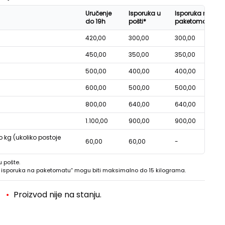
Uručenje
Isporuka u
Isporuka na
do 19h
pošti*
paketomatu*
420,00
300,00
300,00
450,00
350,00
350,00
500,00
400,00
400,00
600,00
500,00
500,00
800,00
640,00
640,00
1.100,00
900,00
900,00
o kg (ukoliko postoje
60,00
60,00
-
u pošte.
 - isporuka na paketomatu“ mogu biti maksimalno do 15 kilograma.
Proizvod nije na stanju.