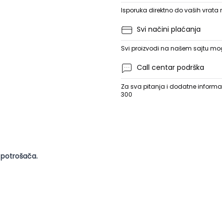
Isporuka direktno do vaših vrata
Svi načini plaćanja
Svi proizvodi na našem sajtu mogu
Call centar podrška
Za sva pitanja i dodatne informac
300
 potrošača.