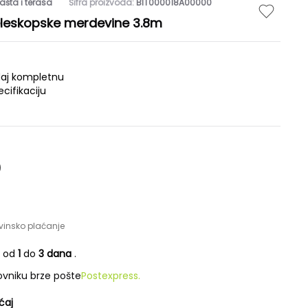
ašta i terasa
Šifra proizvoda:
BIT000018A00000
eleskopske merdevine 3.8m
daj kompletnu
ecifikaciju
D
vinsko plaćanje
e od
1
do
3 dana
.
vniku brze pošte
Postexpress.
ćaj