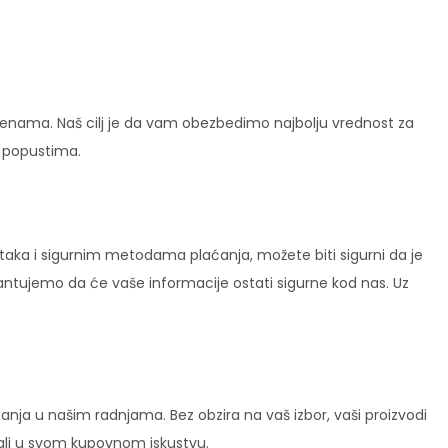
enama. Naš cilj je da vam obezbedimo najbolju vrednost za
i popustima.
ataka i sigurnim metodama plaćanja, možete biti sigurni da je
rantujemo da će vaše informacije ostati sigurne kod nas. Uz
ja u našim radnjama. Bez obzira na vaš izbor, vaši proizvodi
vali u svom kupovnom iskustvu.