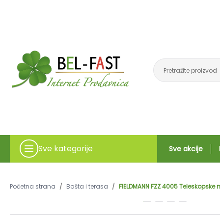
Sve kategorije
Sve akcije
Početna strana
/
Bašta i terasa
/
FIELDMANN FZZ 4005 Teleskopske 