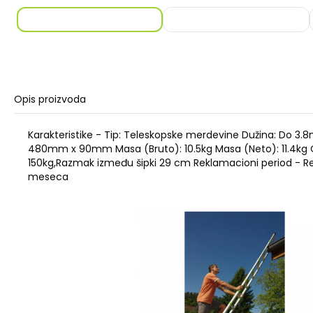
Opis proizvoda
Karakteristike - Tip: Teleskopske merdevine Dužina: Do 3
480mm x 90mm Masa (Bruto): 10.5kg Masa (Neto): 11.4kg O
150kg,Razmak između šipki 29 cm Reklamacioni period - Re
meseca