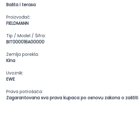
Bašta i terasa
Proizvođač:
FIELDMANN
Tip / Model / Šifra:
BIT000018A00000
Zemlja porekla:
Kina
Uvoznik:
EWE
Prava potrošača:
Zagarantovana sva prava kupaca po osnovu zakona o zaštiti