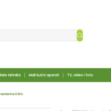
Bela tehnika
Mali kućni aparati
TV, video i foto
merdevine 3.8m