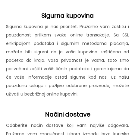
Sigurna kupovina
Sigurna kupovina je naš prioritet. Pružamo vam zaštitu i
pouzdanost prilikom svake online transakcije. Sa SSL
enkripcijom podataka i sigurnim metodama plaćanja,
možete biti sigurni da je vaša kupovina zaštićena od
početka do kraja. Vaša privatnost je važna, zato smo
posvećeni zaštiti vaših ličnih podataka i garantujemo da
će vaše informacije ostati sigurne kod nas. Uz našu
pouzdanu uslugu i pažljivo odabrane proizvode, možete
uživati u bezbrižnoj online kupovini.
Načini dostave
Odaberite način dostave koji vam najviše odgovara.
Pružamo vam mogućnost izbora između brze kurirske