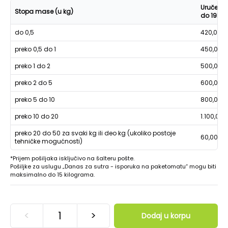
Uručenje
Stopa mase (u kg)
do 19h
do 0,5
420,00
preko 0,5 do 1
450,00
preko 1 do 2
500,00
preko 2 do 5
600,00
preko 5 do 10
800,00
preko 10 do 20
1.100,00
preko 20 do 50 za svaki kg ili deo kg (ukoliko postoje
60,00
tehničke mogućnosti)
*Prijem pošiljaka isključivo na šalteru pošte.
Pošiljke za uslugu „Danas za sutra - isporuka na paketomatu“ mogu biti
maksimalno do 15 kilograma.
<
>
Dodaj u korpu