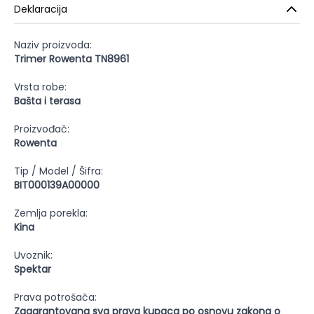
Deklaracija
Naziv proizvoda:
Trimer Rowenta TN8961
Vrsta robe:
Bašta i terasa
Proizvođač:
Rowenta
Tip / Model / Šifra:
BIT000139A00000
Zemlja porekla:
Kina
Uvoznik:
Spektar
Prava potrošača:
Zagarantovana sva prava kupaca po osnovu zakona o