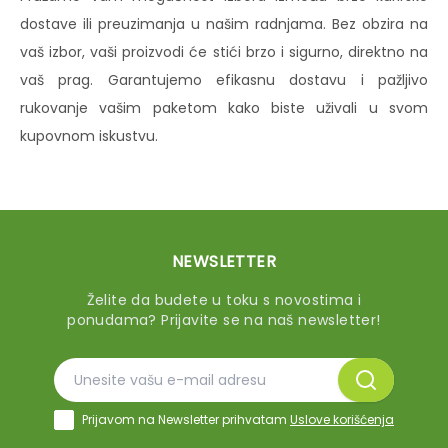
dostave ili preuzimanja u našim radnjama. Bez obzira na
vaš izbor, vaši proizvodi će stići brzo i sigurno, direktno na
vaš prag. Garantujemo efikasnu dostavu i pažljivo
rukovanje vašim paketom kako biste uživali u svom
kupovnom iskustvu.
NEWSLETTER
Želite da budete u toku s novostima i
ponudama? Prijavite se na naš newsletter!
Prijavom na Newsletter prihvatam
Uslove korišćenja