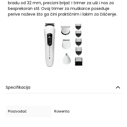
bradu od 32 mm, precizni brijač i trimer za uši i nos za
besprekoran stil. Ovaj trimer za muškarce poseduje
perive noževe što ga čini praktičnim i lakim za čišćenje.
Specifikacija
Proizvođač
Rowenta