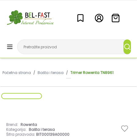
Početna strana
/
Bašta i terasa
/
Trimer Rowenta TN8961
Brend:
Rowenta
Kategorija:
Bašta i terasa
Šifra proizvoda:
BIT000139A00000