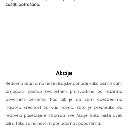
zaštiti potrošača.
Akcije
Redovno ažuriramo naše akcijske ponude kako bismo vam
omogućili pristup kvalitetnim proizvodima po izuzetno
povoljnim cenama. Naš cilj je da vam obezbedimo
najbolju vrednost za vaš novac. Zato je preporuka da
redovno posećujete stranicu 'Sve Akcije' kako biste uvek
bili u toku sa najnovijim ponudama i popustima.