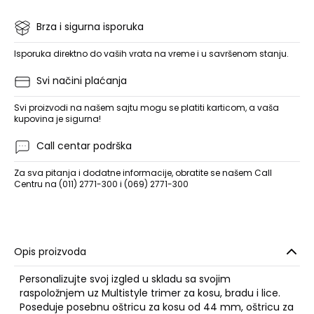
Brza i sigurna isporuka
Isporuka direktno do vaših vrata na vreme i u savršenom stanju.
Svi načini plaćanja
Svi proizvodi na našem sajtu mogu se platiti karticom, a vaša
kupovina je sigurna!
Call centar podrška
Za sva pitanja i dodatne informacije, obratite se našem Call
Centru na (011) 2771-300 i (069) 2771-300
Opis proizvoda
Personalizujte svoj izgled u skladu sa svojim
raspoložnjem uz Multistyle trimer za kosu, bradu i lice.
Poseduje posebnu oštricu za kosu od 44 mm, oštricu za