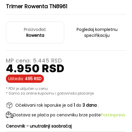
Trimer Rowenta TN8961
Proizvođač
Pogledaj kompletnu
Rowenta
specifikaciju
MP cena:
5.445
RSD
4.950
RSD
Ušteda:
495
RSD
* PDV je uključen u cenu
* Samo za online kupovinu i gotovinsko plaćanje
Očekivani rok isporuke je od
1
do
3 dana
.
Dostava se plaća po cenovniku brze pošte
Postexpress.
Cenovnik - unutrašnji saobraćaj