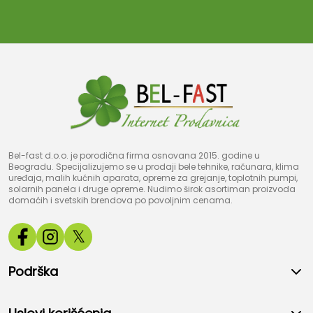
Bel-fast d.o.o. je porodična firma osnovana 2015. godine u
Beogradu. Specijalizujemo se u prodaji bele tehnike, računara, klima
uređaja, malih kućnih aparata, opreme za grejanje, toplotnih pumpi,
solarnih panela i druge opreme. Nudimo širok asortiman proizvoda
domaćih i svetskih brendova po povoljnim cenama.
𝕏
Podrška