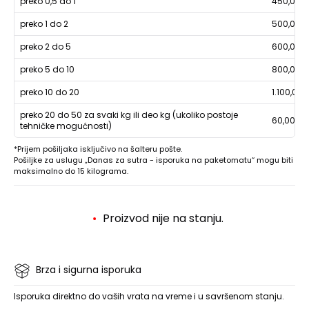
preko 0,5 do 1
450,00
preko 1 do 2
500,00
preko 2 do 5
600,00
preko 5 do 10
800,00
preko 10 do 20
1.100,00
preko 20 do 50 za svaki kg ili deo kg (ukoliko postoje
60,00
tehničke mogućnosti)
*Prijem pošiljaka isključivo na šalteru pošte.
Pošiljke za uslugu „Danas za sutra - isporuka na paketomatu“ mogu biti
maksimalno do 15 kilograma.
Proizvod nije na stanju.
Brza i sigurna isporuka
Isporuka direktno do vaših vrata na vreme i u savršenom stanju.