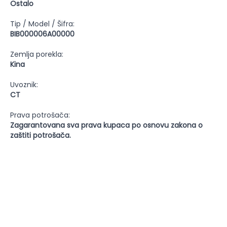
Ostalo
Tip / Model / Šifra:
BIB000006A00000
Zemlja porekla:
Kina
Uvoznik:
CT
Prava potrošača:
Zagarantovana sva prava kupaca po osnovu zakona o
zaštiti potrošača.