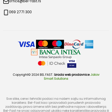
office@bel-fast.rs
069 2771 300
Copyright© 2024 BEL FAST.
Izrada web prodavnice
Jakov
Smart Solutions
Sve slike, cene i tehnički podaci na našem sajtu su informativnog
karaktera. Bel-Fast kao i proizvođači ponuđenih proizvoda
zadržavaju pravo izmene istih bez prethodne najave i obaveštenja.
Bel-Fast ne snosi odgovornost ukoliko neke karakteristike proizvoda ili