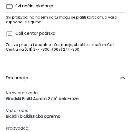
Svi načini plaćanja
Svi proizvodi na našem sajtu mogu se platiti karticom, a vaša
kupovina je sigurna!
Call centar podrška
Za sva pitanja i dodatne informacije, obratite se našem Call
Centru na (011) 2771-300 i (069) 2771-300
Deklaracija
Naziv proizvoda:
Gradski Bicikl Aurora 27.5" belo-roze
Vrsta robe:
Bicikli i biciklistička oprema
Proizvođač: