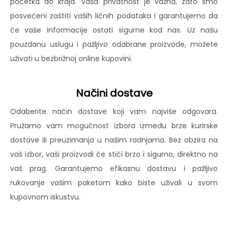
početka do kraja. Vaša privatnost je važna, zato smo
posvećeni zaštiti vaših ličnih podataka i garantujemo da
će vaše informacije ostati sigurne kod nas. Uz našu
pouzdanu uslugu i pažljivo odabrane proizvode, možete
uživati u bezbrižnoj online kupovini.
Načini dostave
Odaberite način dostave koji vam najviše odgovara.
Pružamo vam mogućnost izbora između brze kurirske
dostave ili preuzimanja u našim radnjama. Bez obzira na
vaš izbor, vaši proizvodi će stići brzo i sigurno, direktno na
vaš prag. Garantujemo efikasnu dostavu i pažljivo
rukovanje vašim paketom kako biste uživali u svom
kupovnom iskustvu.