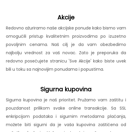
Akcije
Redovno ažuriramo naše akcijske ponude kako bismo vam
omogućili pristup kvalitetnim proizvodima po izuzetno
povoljnim cenama. Naš cilj je da vam obezbedimo
najbolju vrednost za vaš novac. Zato je preporuka da
redovno posećujete stranicu 'Sve Akcije' kako biste uvek
bili u toku sa najnovijim ponudama i popustima.
Sigurna kupovina
Sigurna kupovina je naš prioritet. Pružamo vam zaštitu i
pouzdanost prilikom svake online transakcije. Sa SSL
enkripcijom podataka i sigurnim metodama plaćanja,
možete biti sigurni da je vaša kupovina zaštićena od