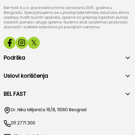
Bel-fast d.o.o. je porodična firma osnovana 2015. godine u
Beogradu. Specijalizujemo se u prodaji bele tehnike, računara, klima
uređaja, malih kućnih aparata, opreme za grejanje, toplotnih pumpi,
solarnih panela i druge opreme. Nudimo širok asortiman proizvoda
domaćih i svetskih brendova po povoljnim cenama.
𝕏
Podrška
Uslovi korišćenja
BEL FAST
Dr. Nika Miljanića 16/8, 11060 Beograd
011 2771 300