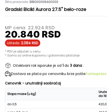
Šifra proizvoda:
BIB000006A00000
Gradski Bicikl Aurora 27.5" belo-roze
MP cena:
22.924
RSD
20.840
RSD
Ušteda:
2.084
RSD
* PDV je uključen u cenu
* Samo za online kupovinu i gotovinsko plaćanje
Očekivani rok isporuke je od
1
do
3 dana
.
Dostava se plaća po cenovniku brze pošte
Postexpress.
Cenovnik - unutrašnji saobraćaj
Uručenje
Stopa mase (u kg)
do 19h
do 0,5
420,00