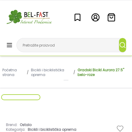
Početna
Bicikli i biciklistička
Gradski Bicikl Aurora 27.5"
/
/
strana
oprema
belo-roze
Brend:
Ostalo
Kategorija:
Bicikli i biciklistička oprema