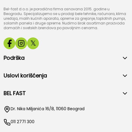
Bel-fast d.o.o. je porodična firma osnovana 2015. godine u
Beogradu. Specijalizujemo se u prodaji bele tehnike, računara, klima
uređaja, malih kućnih aparata, opreme za grejanje, toplotnih pumpi,
solarnih panela i druge opreme. Nudimo širok asortiman proizvoda
domaćih i svetskih brendova po povoljnim cenama.
𝕏
Podrška
Uslovi korišćenja
BEL FAST
Dr. Nika Miljanića 16/8, 11060 Beograd
011 2771 300