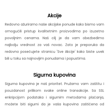
Akcije
Redovno ažuriramo naše akcijske ponude kako bismo vam
omogućili pristup kvalitetnim proizvodima po izuzetno
povoljnim cenama. Naš cilj je da vam obezbedimo
najbolju vrednost za vaš novac. Zato je preporuka da
redovno posećujete stranicu 'Sve Akcije' kako biste uvek
bili u toku sa najnovijim ponudama i popustima.
Sigurna kupovina
Sigurna kupovina je naš prioritet. Pružamo vam zaštitu i
pouzdanost prilikom svake online transakcije. Sa SSL
enkripcijom podataka i sigurnim metodama plaćanja,
možete biti sigurni da je vaša kupovina zaštićena od