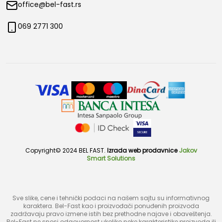
office@bel-fast.rs
069 2771 300
Copyright© 2024 BEL FAST.
Izrada web prodavnice
Jakov
Smart Solutions
Sve slike, cene i tehnički podaci na našem sajtu su informativnog
karaktera. Bel-Fast kao i proizvođači ponuđenih proizvoda
zadržavaju pravo izmene istih bez prethodne najave i obaveštenja.
Bel-Fast ne snosi odgovornost ukoliko neke karakteristike proizvoda ili