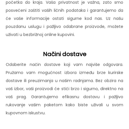
početka do kraja. Vaša privatnost je važna, zato smo
posvećeni zaštiti vaših ličnih podataka i garantujemo da
će vaše informacije ostati sigurne kod nas. Uz našu
pouzdanu uslugu i pažljivo odabrane proizvode, možete
uživati u bezbrižnoj online kupovini.
Načini dostave
Odaberite način dostave koji vam najviše odgovara.
Pružamo vam mogućnost izbora između brze kurirske
dostave ili preuzimanja u našim radnjama. Bez obzira na
vaš izbor, vaši proizvodi će stići brzo i sigurno, direktno na
vaš prag. Garantujemo efikasnu dostavu i pažljivo
rukovanje vašim paketom kako biste uživali u svom
kupovnom iskustvu.