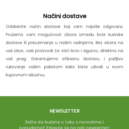
Načini dostave
Odaberite način dostave koji vam najviše odgovara.
Pružamo vam mogućnost izbora između brze kurirske
dostave ili preuzimanja u našim radnjama. Bez obzira na
vaš izbor, vaši proizvodi će stići brzo i sigurno, direktno na
vaš prag. Garantujemo efikasnu dostavu i pažljivo
rukovanje vašim paketom kako biste uživali u svom
kupovnom iskustvu.
NEWSLETTER
Želite da budete u toku s novostima i
ponudama? Prijavite se na naš newsletter!