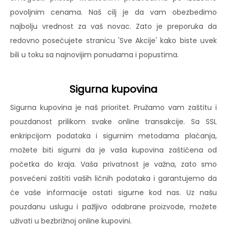
povoljnim cenama. Naš cilj je da vam obezbedimo
najbolju vrednost za vaš novac. Zato je preporuka da
redovno posećujete stranicu 'Sve Akcije' kako biste uvek
bili u toku sa najnovijim ponudama i popustima.
Sigurna kupovina
Sigurna kupovina je naš prioritet. Pružamo vam zaštitu i
pouzdanost prilikom svake online transakcije. Sa SSL
enkripcijom podataka i sigurnim metodama plaćanja,
možete biti sigurni da je vaša kupovina zaštićena od
početka do kraja. Vaša privatnost je važna, zato smo
posvećeni zaštiti vaših ličnih podataka i garantujemo da
će vaše informacije ostati sigurne kod nas. Uz našu
pouzdanu uslugu i pažljivo odabrane proizvode, možete
uživati u bezbrižnoj online kupovini.