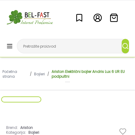
Početna
Ariston Električni bojler Andris Lux 6 UR EU
/
Bojleri
/
strana
podpultni
Brend:
Ariston
Kategorija:
Bojleri