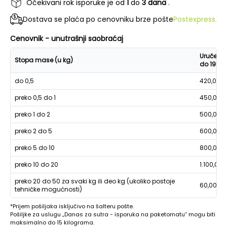
Očekivani rok isporuke je od
1
do
3 dana
.
Dostava se plaća po cenovniku brze pošte
Postexpress.
Cenovnik - unutrašnji saobraćaj
Uručenje
Stopa mase (u kg)
do 19h
do 0,5
420,00
preko 0,5 do 1
450,00
preko 1 do 2
500,00
preko 2 do 5
600,00
preko 5 do 10
800,00
preko 10 do 20
1.100,00
preko 20 do 50 za svaki kg ili deo kg (ukoliko postoje
60,00
tehničke mogućnosti)
*Prijem pošiljaka isključivo na šalteru pošte.
Pošiljke za uslugu „Danas za sutra - isporuka na paketomatu“ mogu biti
maksimalno do 15 kilograma.