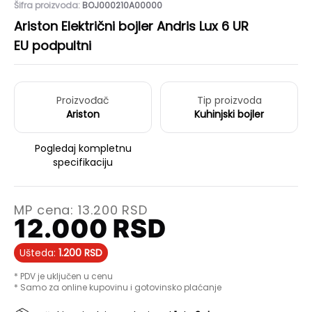
Šifra proizvoda:
BOJ000210A00000
Ariston Električni bojler Andris Lux 6 UR
EU podpultni
Proizvođač
Tip proizvoda
Ariston
Kuhinjski bojler
Pogledaj kompletnu
specifikaciju
MP cena:
13.200
RSD
12.000
RSD
Ušteda:
1.200
RSD
* PDV je uključen u cenu
* Samo za online kupovinu i gotovinsko plaćanje