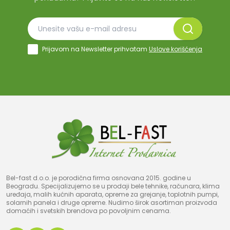
Prijavom na Newsletter prihvatam
Uslove korišćenja
Bel-fast d.o.o. je porodična firma osnovana 2015. godine u
Beogradu. Specijalizujemo se u prodaji bele tehnike, računara, klima
uređaja, malih kućnih aparata, opreme za grejanje, toplotnih pumpi,
solarnih panela i druge opreme. Nudimo širok asortiman proizvoda
domaćih i svetskih brendova po povoljnim cenama.