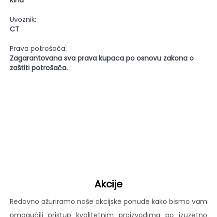
Kina
Uvoznik:
CT
Prava potrošača:
Zagarantovana sva prava kupaca po osnovu zakona o
zaštiti potrošača.
Akcije
Redovno ažuriramo naše akcijske ponude kako bismo vam
omogućili pristup kvalitetnim proizvodima po izuzetno