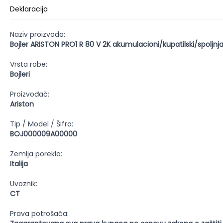
Deklaracija
Naziv proizvoda:
Bojler ARISTON PRO1 R 80 V 2K akumulacioni/kupatilski/spoljnja 
Vrsta robe:
Bojleri
Proizvođač:
Ariston
Tip / Model / Šifra:
BOJ000009A00000
Zemlja porekla:
Italija
Uvoznik:
CT
Prava potrošača: