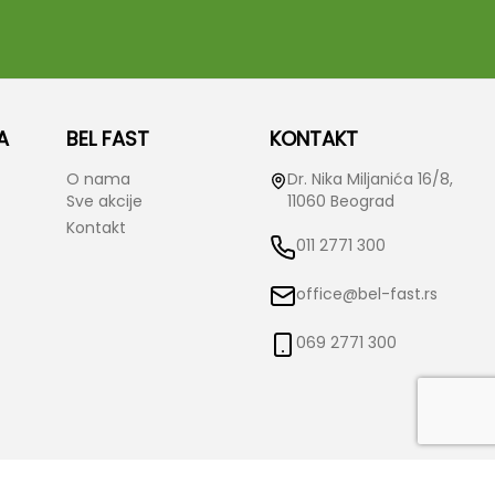
A
BEL FAST
KONTAKT
O nama
Dr. Nika Miljanića 16/8,
Sve akcije
11060 Beograd
Kontakt
011 2771 300
office@bel-fast.rs
069 2771 300