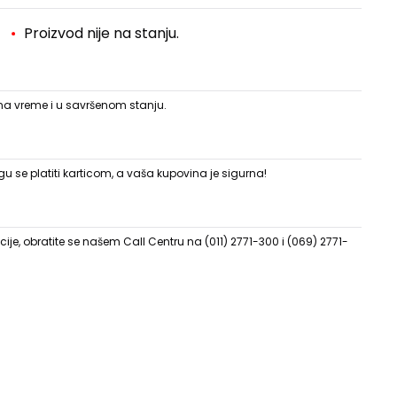
Proizvod nije na stanju.
 na vreme i u savršenom stanju.
 se platiti karticom, a vaša kupovina je sigurna!
ije, obratite se našem Call Centru na (011) 2771-300 i (069) 2771-