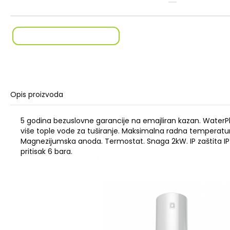
Opis proizvoda
5 godina bezuslovne garancije na emajliran kazan. WaterPl
više tople vode za tuširanje. Maksimalna radna temperatur
Magnezijumska anoda. Termostat. Snaga 2kW. IP zaštita IP
pritisak 6 bara.