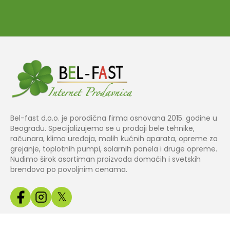
Bel-fast d.o.o. je porodična firma osnovana 2015. godine u
Beogradu. Specijalizujemo se u prodaji bele tehnike,
računara, klima uređaja, malih kućnih aparata, opreme za
grejanje, toplotnih pumpi, solarnih panela i druge opreme.
Nudimo širok asortiman proizvoda domaćih i svetskih
brendova po povoljnim cenama.
𝕏