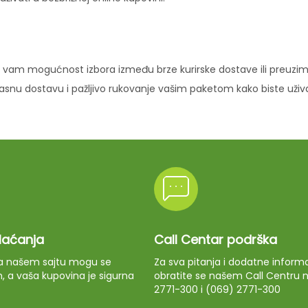
vam mogućnost izbora između brze kurirske dostave ili preuziman
ikasnu dostavu i pažljivo rukovanje vašim paketom kako biste uži
plaćanja
Call Centar podrška
 na našem sajtu mogu se
Za sva pitanja i dodatne informa
m, a vaša kupovina je sigurna
obratite se našem Call Centru n
2771-300 i (069) 2771-300