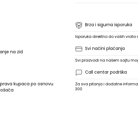
Brza i sigurna isporuka
Isporuka direktno do vaših vrata
Svi načini plaćanja
vanje na zid
Svi proizvodi na našem sajtu mogu
Call centar podrška
 prava kupaca po osnovu
Za sva pitanja i dodatne informac
300
trošača