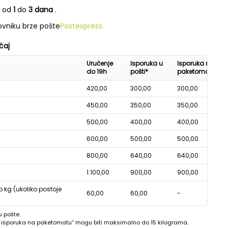
e od
1
do
3 dana
.
vniku brze pošte
Postexpress.
ćaj
Uručenje
Isporuka u
Isporuka na
do 19h
pošti*
paketomatu*
420,00
300,00
300,00
450,00
350,00
350,00
500,00
400,00
400,00
600,00
500,00
500,00
800,00
640,00
640,00
1.100,00
900,00
900,00
o kg (ukoliko postoje
60,00
60,00
-
u pošte.
 - isporuka na paketomatu“ mogu biti maksimalno do 15 kilograma.