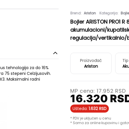
Brend:
Ariston
Kategorija:
Bojle
Bojler ARISTON PRO1 R 
akumulacioni/kupatilsk
regulacija/vertikalnio/b
Proizvođač
Tip
Ariston
Ak
us tehnologija za do 16%
a 75 stepeni Celzijusovih.
X3. Maksimalni radni
MP cena:
17.952
RSD
16.320
RS
Ušteda:
1.632
RSD
* PDV je uključen u cenu
* Samo za online kupovinu i goto