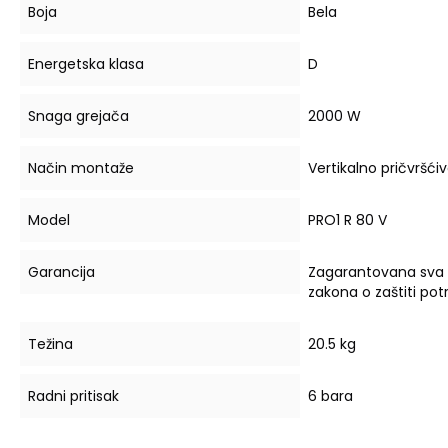
Boja
Bela
Energetska klasa
D
Snaga grejača
2000 W
Način montaže
Vertikalno pričvršći
Model
PRO1 R 80 V
Garancija
Zagarantovana sva
zakona o zaštiti po
Težina
20.5 kg
Radni pritisak
6 bara