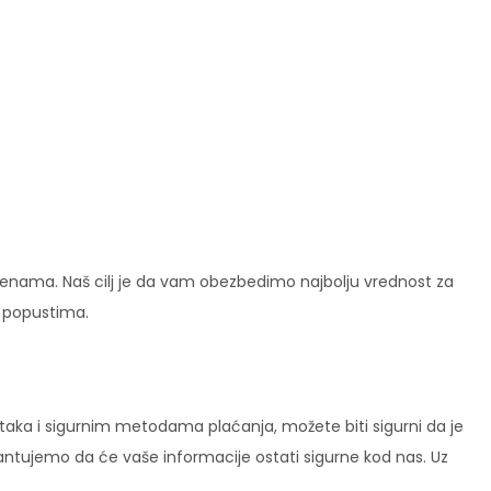
enama. Naš cilj je da vam obezbedimo najbolju vrednost za
i popustima.
ataka i sigurnim metodama plaćanja, možete biti sigurni da je
rantujemo da će vaše informacije ostati sigurne kod nas. Uz