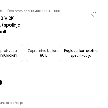
ri
Šifra proizvoda:
BOJ000009A00000
80 V 2K
i/spoljnja
eli
 proizvoda
Zapremina bojlera
Pogledaj kompletnu
umulacioni
80 L
specifikaciju
D
vinsko plaćanje