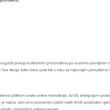
 potrošača.
ućili pristup kvalitetnim proizvodima po izuzetno povoljnim c
'Sve Akcije' kako biste uvek bili u toku sa najnovijim ponudama 
danost prilikom svake online transakcije. Sa SSL enkripcijom pod
 je važna, zato smo posvećeni zaštiti vaših ličnih podataka i ga
ivati u bezbrižnoj online kupovini.