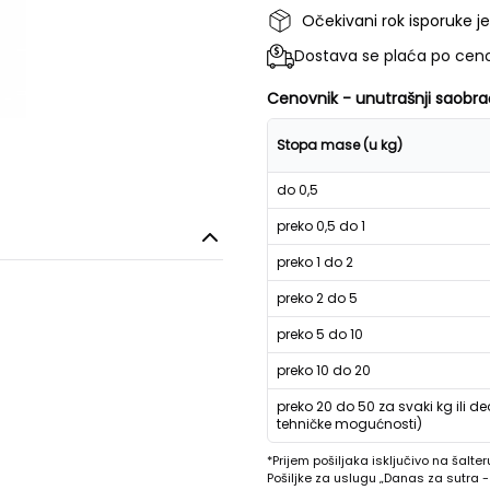
Očekivani rok isporuke j
Dostava se plaća po ceno
Cenovnik - unutrašnji saobra
Stopa mase (u kg)
do 0,5
preko 0,5 do 1
preko 1 do 2
preko 2 do 5
preko 5 do 10
preko 10 do 20
preko 20 do 50 za svaki kg ili de
tehničke mogućnosti)
*Prijem pošiljaka isključivo na šalter
Pošiljke za uslugu „Danas za sutra