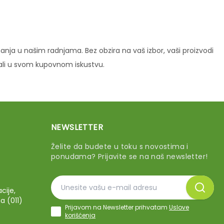
ja u našim radnjama. Bez obzira na vaš izbor, vaši proizvodi
vali u svom kupovnom iskustvu.
NEWSLETTER
Želite da budete u toku s novostima i
ponudama? Prijavite se na naš newsletter!
cije,
a (011)
Prijavom na Newsletter prihvatam
Uslove
korišćenja