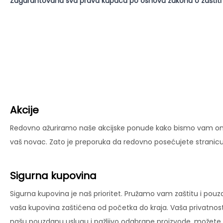
Zagarantovana sva prava kupaca po osnovu zakona o zaštiti
Akcije
Redovno ažuriramo naše akcijske ponude kako bismo vam omog
vaš novac. Zato je preporuka da redovno posećujete stranicu 
Sigurna kupovina
Sigurna kupovina je naš prioritet. Pružamo vam zaštitu i pouz
vaša kupovina zaštićena od početka do kraja. Vaša privatnost
našu pouzdanu uslugu i pažljivo odabrane proizvode, možete už