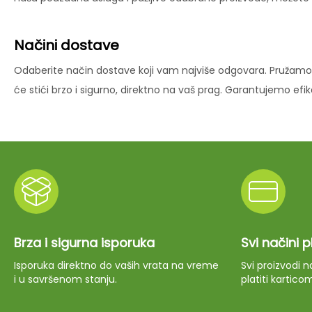
Načini dostave
Odaberite način dostave koji vam najviše odgovara. Pružamo 
će stići brzo i sigurno, direktno na vaš prag. Garantujemo ef
Brza i sigurna isporuka
Svi načini 
Isporuka direktno do vaših vrata na vreme
Svi proizvodi
i u savršenom stanju.
platiti kartico