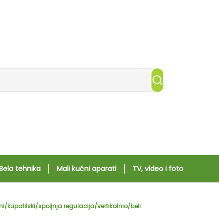
Bela tehnika
Mali kućni aparati
TV, video i foto
/kupatilski/spoljnja regulacija/vertikalnio/beli