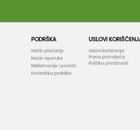
PODRŠKA
USLOVI KORIŠĆENJ
Način plaćanja
Uslovi korišćenja
Prava potrošača
Način isporuke
Politika privatnosti
Reklamacije i povrati
Korisnička podrška