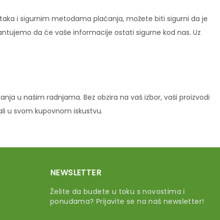
ataka i sigurnim metodama plaćanja, možete biti sigurni da je
rantujemo da će vaše informacije ostati sigurne kod nas. Uz
ja u našim radnjama. Bez obzira na vaš izbor, vaši proizvodi
vali u svom kupovnom iskustvu.
NEWSLETTER
Želite da budete u toku s novostima i
ponudama? Prijavite se na naš newsletter!