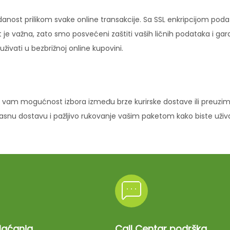
danost prilikom svake online transakcije. Sa SSL enkripcijom pod
 je važna, zato smo posvećeni zaštiti vaših ličnih podataka i ga
ivati u bezbrižnoj online kupovini.
vam mogućnost izbora između brze kurirske dostave ili preuziman
ikasnu dostavu i pažljivo rukovanje vašim paketom kako biste uži
plaćanja
Call Centar podrška