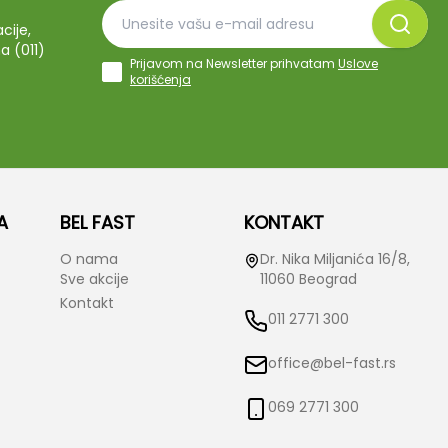
cije,
a (011)
Prijavom na Newsletter prihvatam
Uslove
korišćenja
A
BEL FAST
KONTAKT
O nama
Dr. Nika Miljanića 16/8,
Sve akcije
11060 Beograd
Kontakt
011 2771 300
office@bel-fast.rs
069 2771 300