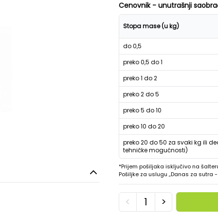
Cenovnik - unutrašnji saobra
Stopa mase (u kg)
do 0,5
preko 0,5 do 1
preko 1 do 2
preko 2 do 5
preko 5 do 10
preko 10 do 20
preko 20 do 50 za svaki kg ili de
tehničke mogućnosti)
*Prijem pošiljaka isključivo na šalter
Pošiljke za uslugu „Danas za sutra
<
>