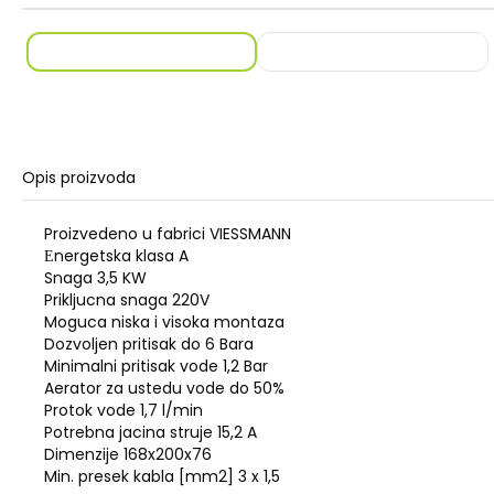
Opis proizvoda
Proizvedeno u fabrici VIESSMANN
Еnergetska klasa A
Snaga 3,5 KW
Prikljucna snaga 220V
Moguca niska i visoka montaza
Dozvoljen pritisak do 6 Bara
Minimalni pritisak vode 1,2 Bar
Aerator za ustedu vode do 50%
Protok vode 1,7 l/min
Potrebna jacina struje 15,2 A
Dimenzije 168x200x76
Min. presek kabla [mm2] 3 x 1,5