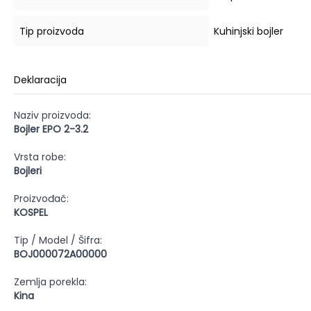
Tip proizvoda
Kuhinjski bojler
Deklaracija
Naziv proizvoda:
Bojler EPO 2-3.2
Vrsta robe:
Bojleri
Proizvođač:
KOSPEL
Tip / Model / Šifra:
BOJ000072A00000
Zemlja porekla:
Kina