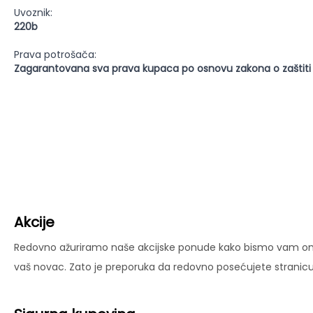
Uvoznik:
220b
Prava potrošača:
Zagarantovana sva prava kupaca po osnovu zakona o zaštiti
Akcije
Redovno ažuriramo naše akcijske ponude kako bismo vam omog
vaš novac. Zato je preporuka da redovno posećujete stranicu 