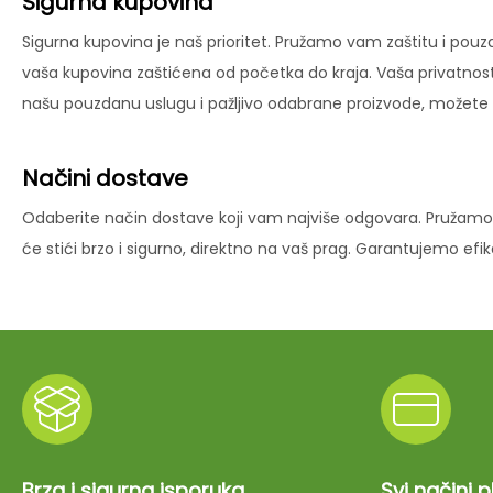
Sigurna kupovina
Sigurna kupovina je naš prioritet. Pružamo vam zaštitu i pouz
vaša kupovina zaštićena od početka do kraja. Vaša privatnost
našu pouzdanu uslugu i pažljivo odabrane proizvode, možete už
Načini dostave
Odaberite način dostave koji vam najviše odgovara. Pružamo 
će stići brzo i sigurno, direktno na vaš prag. Garantujemo ef
Brza i sigurna isporuka
Svi načini 