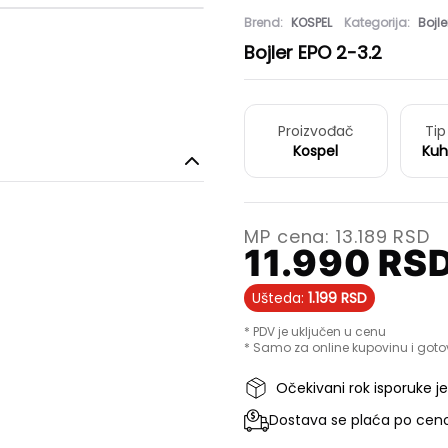
Brend:
KOSPEL
Kategorija:
Bojle
Bojler EPO 2-3.2
Proizvođač
Tip
Kospel
Kuhi
MP cena:
13.189
RSD
11.990
RS
Ušteda:
1.199
RSD
* PDV je uključen u cenu
* Samo za online kupovinu i goto
Očekivani rok isporuke j
Dostava se plaća po ceno