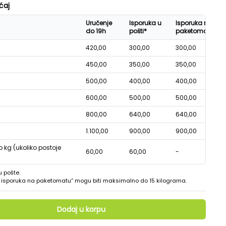
ćaj
Uručenje
Isporuka u
Isporuka na
do 19h
pošti*
paketomatu*
420,00
300,00
300,00
450,00
350,00
350,00
500,00
400,00
400,00
600,00
500,00
500,00
800,00
640,00
640,00
1.100,00
900,00
900,00
o kg (ukoliko postoje
60,00
60,00
-
u pošte.
 - isporuka na paketomatu“ mogu biti maksimalno do 15 kilograma.
Dodaj u korpu