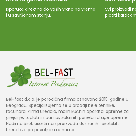
Isporuka direktno do vaših vrata na vreme
Svi proizvodi
i u savršenom stanju.
platiti kartico
Bel-fast d.o.o. je porodična firma osnovana 2015. godine u
Beogradu. Specijalizujemo se u prodaji bele tehnike,
računara, klima uređaja, malih kućnih aparata, opreme za
grejanje, toplotnih pumpi, solarnih panela i druge opreme.
Nudimo širok asortiman proizvoda domaćih i svetskih
brendova po povoljnim cenama.