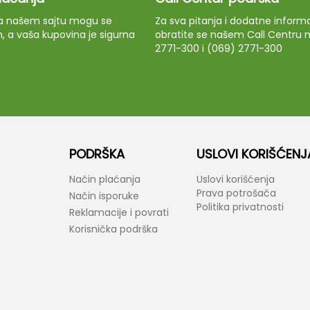
 na našem sajtu mogu se
Za sva pitanja i dodatne informa
m, a vaša kupovina je sigurna
obratite se našem Call Centru n
2771-300 i (069) 2771-300
PODRŠKA
USLOVI KORIŠĆENJ
Način plaćanja
Uslovi korišćenja
Prava potrošača
Način isporuke
Politika privatnosti
Reklamacije i povrati
Korisnička podrška