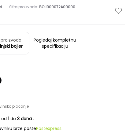
ri
Šifra proizvoda:
BOJ000072A00000
 proizvoda
Pogledaj kompletnu
njski bojler
specifikaciju
D
vinsko plaćanje
e od
1
do
3 dana
.
vniku brze pošte
Postexpress.