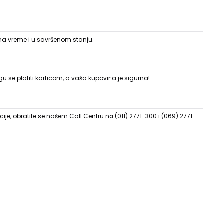
 na vreme i u savršenom stanju.
 se platiti karticom, a vaša kupovina je sigurna!
ije, obratite se našem Call Centru na (011) 2771-300 i (069) 2771-