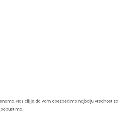
enama. Naš cilj je da vam obezbedimo najbolju vrednost za
i popustima.