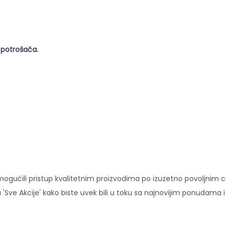
 potrošača.
ućili pristup kvalitetnim proizvodima po izuzetno povoljnim c
'Sve Akcije' kako biste uvek bili u toku sa najnovijim ponudama 