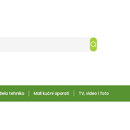
Bela tehnika
Mali kućni aparati
TV, video i foto