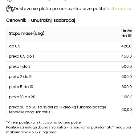
Dostava se plaća po cenovniku brze pošte
Postexpress.
Cenovnik - unutrašnji saobraćaj
Uručenje
Stopa mase (u kg)
do 19h
do 0,5
420,00
preko 0,5 do 1
450,00
preko 1 do 2
500,00
preko 2 do 5
600,00
preko 5 do 10
800,00
preko 10 do 20
1.100,00
preko 20 do 50 za svaki kg ili deo kg (ukoliko postoje
60,00
tehničke mogućnosti)
*Prijem pošiljaka isključivo na šalteru pošte.
Pošiljke za uslugu „Danas za sutra - isporuka na paketomatu“ mogu biti
maksimalno do 15 kilograma.