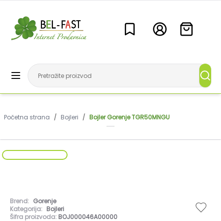
Početna strana
/
Bojleri
/
Bojler Gorenje TGR50MNGU
Brend:
Gorenje
Kategorija:
Bojleri
Šifra proizvoda:
BOJ000046A00000