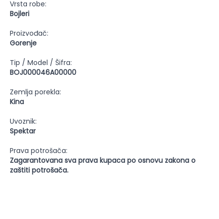
Vrsta robe:
Bojleri
Proizvođač:
Gorenje
Tip / Model / Šifra:
BOJ000046A00000
Zemlja porekla:
Kina
Uvoznik:
Spektar
Prava potrošača:
Zagarantovana sva prava kupaca po osnovu zakona o
zaštiti potrošača.