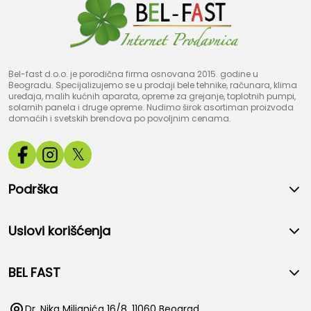
Bel-fast d.o.o. je porodična firma osnovana 2015. godine u
Beogradu. Specijalizujemo se u prodaji bele tehnike, računara, klima
uređaja, malih kućnih aparata, opreme za grejanje, toplotnih pumpi,
solarnih panela i druge opreme. Nudimo širok asortiman proizvoda
domaćih i svetskih brendova po povoljnim cenama.
𝕏
Podrška
Uslovi korišćenja
BEL FAST
Dr. Nika Miljanića 16/8, 11060 Beograd