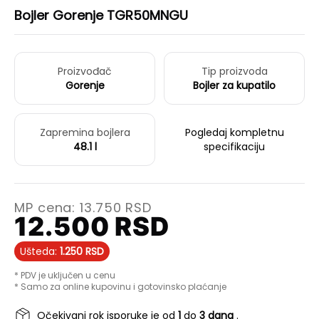
Bojler Gorenje TGR50MNGU
Proizvođač
Tip proizvoda
Gorenje
Bojler za kupatilo
Zapremina bojlera
Pogledaj kompletnu
48.1 l
specifikaciju
MP cena:
13.750
RSD
12.500
RSD
Ušteda:
1.250
RSD
* PDV je uključen u cenu
* Samo za online kupovinu i gotovinsko plaćanje
Očekivani rok isporuke je od
1
do
3 dana
.