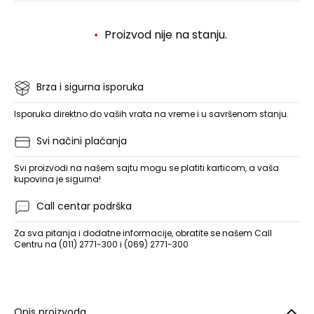
Proizvod nije na stanju.
Brza i sigurna isporuka
Isporuka direktno do vaših vrata na vreme i u savršenom stanju.
Svi načini plaćanja
Svi proizvodi na našem sajtu mogu se platiti karticom, a vaša
kupovina je sigurna!
Call centar podrška
Za sva pitanja i dodatne informacije, obratite se našem Call
Centru na (011) 2771-300 i (069) 2771-300
Opis proizvoda