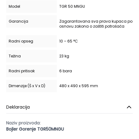
Model
TGR 50 MNGU
Garancija
Zagarantovana sva prava kupaca po
osnovu zakona o zaštiti potrošača
Radni opseg
10 – 65 °C
Težina
23 kg
Radni pritisak
6 bara
Dimenzije (Š x V x D)
480 x 490 x 595 mm
Deklaracija
Naziv proizvoda:
Bojler Gorenje TGR50MNGU