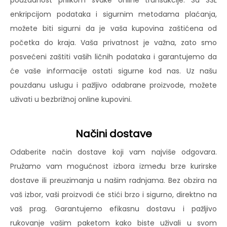
pouzdanost prilikom svake online transakcije. Sa SSL
enkripcijom podataka i sigurnim metodama plaćanja,
možete biti sigurni da je vaša kupovina zaštićena od
početka do kraja. Vaša privatnost je važna, zato smo
posvećeni zaštiti vaših ličnih podataka i garantujemo da
će vaše informacije ostati sigurne kod nas. Uz našu
pouzdanu uslugu i pažljivo odabrane proizvode, možete
uživati u bezbrižnoj online kupovini.
Načini dostave
Odaberite način dostave koji vam najviše odgovara.
Pružamo vam mogućnost izbora između brze kurirske
dostave ili preuzimanja u našim radnjama. Bez obzira na
vaš izbor, vaši proizvodi će stići brzo i sigurno, direktno na
vaš prag. Garantujemo efikasnu dostavu i pažljivo
rukovanje vašim paketom kako biste uživali u svom