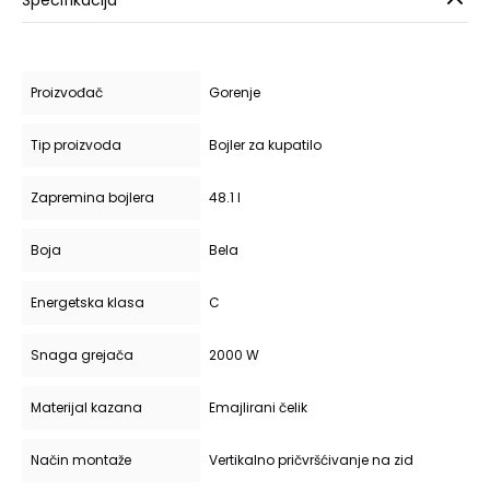
Specifikacija
Proizvođač
Gorenje
Tip proizvoda
Bojler za kupatilo
Zapremina bojlera
48.1 l
Boja
Bela
Energetska klasa
C
Snaga grejača
2000 W
Materijal kazana
Emajlirani čelik
Način montaže
Vertikalno pričvršćivanje na zid