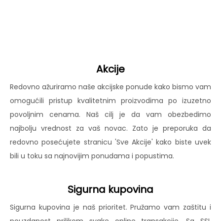
Akcije
Redovno ažuriramo naše akcijske ponude kako bismo vam
omogućili pristup kvalitetnim proizvodima po izuzetno
povoljnim cenama. Naš cilj je da vam obezbedimo
najbolju vrednost za vaš novac. Zato je preporuka da
redovno posećujete stranicu 'Sve Akcije' kako biste uvek
bili u toku sa najnovijim ponudama i popustima.
Sigurna kupovina
Sigurna kupovina je naš prioritet. Pružamo vam zaštitu i