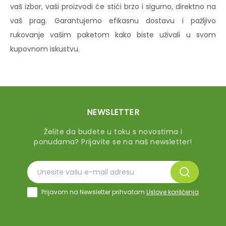
vaš izbor, vaši proizvodi će stići brzo i sigurno, direktno na
vaš prag. Garantujemo efikasnu dostavu i pažljivo
rukovanje vašim paketom kako biste uživali u svom
kupovnom iskustvu.
NEWSLETTER
Želite da budete u toku s novostima i
ponudama? Prijavite se na naš newsletter!
Prijavom na Newsletter prihvatam
Uslove korišćenja