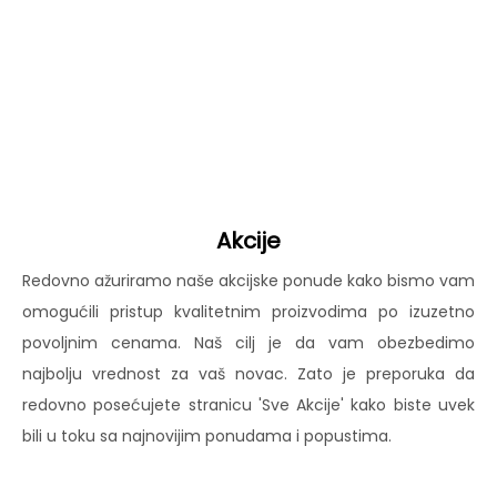
Akcije
Redovno ažuriramo naše akcijske ponude kako bismo vam
omogućili pristup kvalitetnim proizvodima po izuzetno
povoljnim cenama. Naš cilj je da vam obezbedimo
najbolju vrednost za vaš novac. Zato je preporuka da
redovno posećujete stranicu 'Sve Akcije' kako biste uvek
bili u toku sa najnovijim ponudama i popustima.