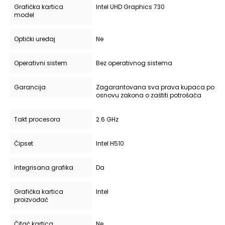
Grafička kartica
Intel UHD Graphics 730
model
Optički uređaj
Ne
Operativni sistem
Bez operativnog sistema
Garancija
Zagarantovana sva prava kupaca po
osnovu zakona o zaštiti potrošača
Takt procesora
2.6 GHz
Čipset
Intel H510
Integrisana grafika
Da
Grafička kartica
Intel
proizvođač
Čitač kartica
Ne