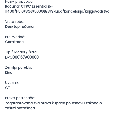
Naziv proizvoda:
Računar CTPC Essential i5-
11400/H510/8GB/500GB/3Y/kuća/kancelarija/knjigovodstvo/st
Vrsta robe:
Desktop računari
Proizvođač:
Comtrade
Tip / Model / Šifra:
DPC000167A00000
Zemlja porekla:
Kina
Uvoznik:
CT
Prava potrošača:
Zagarantovana sva prava kupaca po osnovu zakona o
zaštiti potrošača.