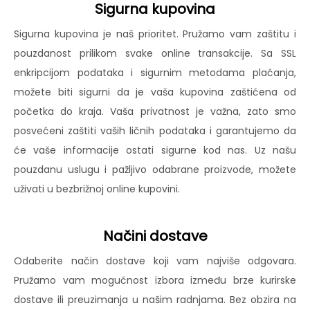
Sigurna kupovina
Sigurna kupovina je naš prioritet. Pružamo vam zaštitu i
pouzdanost prilikom svake online transakcije. Sa SSL
enkripcijom podataka i sigurnim metodama plaćanja,
možete biti sigurni da je vaša kupovina zaštićena od
početka do kraja. Vaša privatnost je važna, zato smo
posvećeni zaštiti vaših ličnih podataka i garantujemo da
će vaše informacije ostati sigurne kod nas. Uz našu
pouzdanu uslugu i pažljivo odabrane proizvode, možete
uživati u bezbrižnoj online kupovini.
Načini dostave
Odaberite način dostave koji vam najviše odgovara.
Pružamo vam mogućnost izbora između brze kurirske
dostave ili preuzimanja u našim radnjama. Bez obzira na