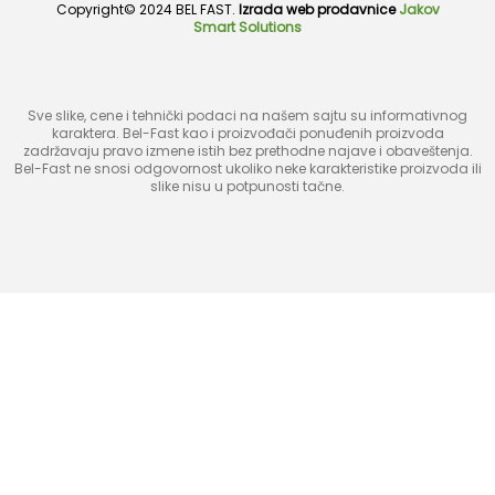
Copyright© 2024 BEL FAST.
Izrada web prodavnice
Jakov
Smart Solutions
Sve slike, cene i tehnički podaci na našem sajtu su informativnog
karaktera. Bel-Fast kao i proizvođači ponuđenih proizvoda
zadržavaju pravo izmene istih bez prethodne najave i obaveštenja.
Bel-Fast ne snosi odgovornost ukoliko neke karakteristike proizvoda ili
slike nisu u potpunosti tačne.