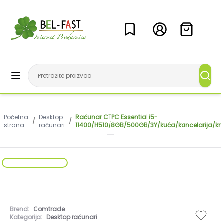
Početna
Desktop
Računar CTPC Essential i5-
/
/
strana
računari
11400/H510/8GB/500GB/3Y/kuća/kancelarija/kn
Brend:
Comtrade
Kategorija:
Desktop računari