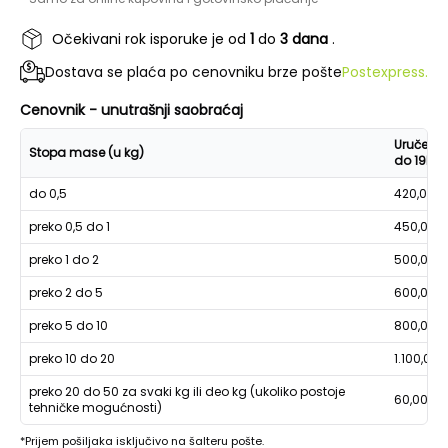
Očekivani rok isporuke je od
1
do
3 dana
.
Dostava se plaća po cenovniku brze pošte
Postexpress.
Cenovnik - unutrašnji saobraćaj
Uručenje
Stopa mase (u kg)
do 19h
do 0,5
420,00
preko 0,5 do 1
450,00
preko 1 do 2
500,00
preko 2 do 5
600,00
preko 5 do 10
800,00
preko 10 do 20
1.100,00
preko 20 do 50 za svaki kg ili deo kg (ukoliko postoje
60,00
tehničke mogućnosti)
*Prijem pošiljaka isključivo na šalteru pošte.