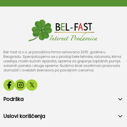
Bel-fast d.o.o. je porodična firma osnovana 2015. godine u
Beogradu. Specijalizujemo se u prodaji bele tehnike, računara, klima
uređaja, malih kućnih aparata, opreme za grejanje, toplotnih pumpi,
solarnih panela i druge opreme. Nudimo širok asortiman proizvoda
domaćih i svetskih brendova po povoljnim cenama.
𝕏
Podrška
Uslovi korišćenja