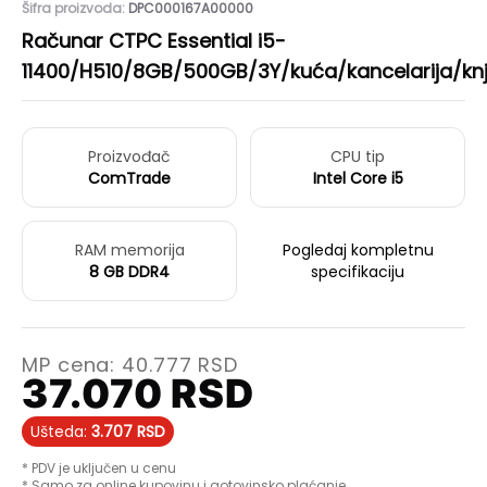
Šifra proizvoda:
DPC000167A00000
Računar CTPC Essential i5-
11400/H510/8GB/500GB/3Y/kuća/kancelarija/knj
Proizvođač
CPU tip
ComTrade
Intel Core i5
RAM memorija
Pogledaj kompletnu
8 GB DDR4
specifikaciju
MP cena:
40.777
RSD
37.070
RSD
Ušteda:
3.707
RSD
* PDV je uključen u cenu
* Samo za online kupovinu i gotovinsko plaćanje