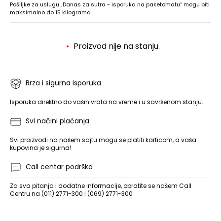
Pošiljke za uslugu „Danas za sutra - isporuka na paketomatu“ mogu biti
maksimalno do 15 kilograma.
Proizvod nije na stanju.
Brza i sigurna isporuka
Isporuka direktno do vaših vrata na vreme i u savršenom stanju.
Svi načini plaćanja
Svi proizvodi na našem sajtu mogu se platiti karticom, a vaša
kupovina je sigurna!
Call centar podrška
Za sva pitanja i dodatne informacije, obratite se našem Call
Centru na (011) 2771-300 i (069) 2771-300