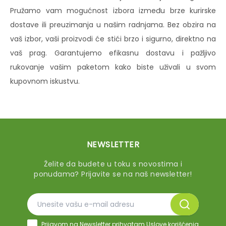
Pružamo vam mogućnost izbora između brze kurirske
dostave ili preuzimanja u našim radnjama. Bez obzira na
vaš izbor, vaši proizvodi će stići brzo i sigurno, direktno na
vaš prag. Garantujemo efikasnu dostavu i pažljivo
rukovanje vašim paketom kako biste uživali u svom
kupovnom iskustvu.
NEWSLETTER
Želite da budete u toku s novostima i
ponudama? Prijavite se na naš newsletter!
Prijavom na Newsletter prihvatam
Uslove korišćenja