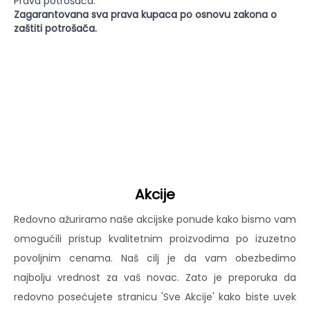
Prava potrošača:
Zagarantovana sva prava kupaca po osnovu zakona o
zaštiti potrošača.
Akcije
Redovno ažuriramo naše akcijske ponude kako bismo vam
omogućili pristup kvalitetnim proizvodima po izuzetno
povoljnim cenama. Naš cilj je da vam obezbedimo
najbolju vrednost za vaš novac. Zato je preporuka da
redovno posećujete stranicu 'Sve Akcije' kako biste uvek