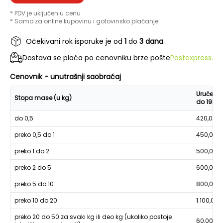
* PDV je uključen u cenu
* Samo za online kupovinu i gotovinsko plaćanje
Očekivani rok isporuke je od
1
do
3 dana
.
Dostava se plaća po cenovniku brze pošte
Postexpress.
Cenovnik - unutrašnji saobraćaj
Uručenje
Stopa mase (u kg)
do 19h
do 0,5
420,00
preko 0,5 do 1
450,00
preko 1 do 2
500,00
preko 2 do 5
600,00
preko 5 do 10
800,00
preko 10 do 20
1.100,00
preko 20 do 50 za svaki kg ili deo kg (ukoliko postoje
60,00