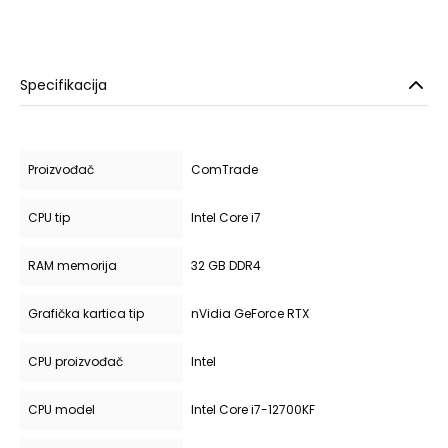
Specifikacija
Proizvođač
ComTrade
CPU tip
Intel Core i7
RAM memorija
32 GB DDR4
Grafička kartica tip
nVidia GeForce RTX
CPU proizvođač
Intel
CPU model
Intel Core i7-12700KF