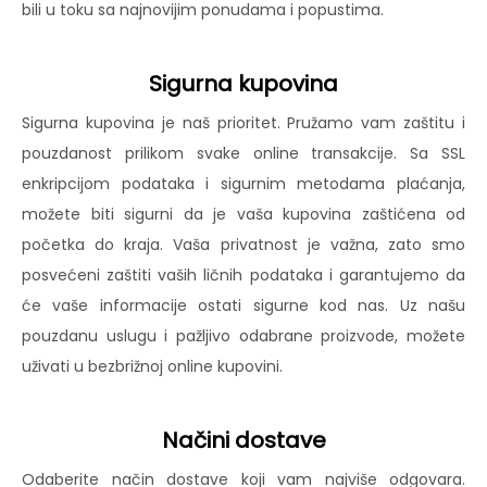
bili u toku sa najnovijim ponudama i popustima.
Sigurna kupovina
Sigurna kupovina je naš prioritet. Pružamo vam zaštitu i
pouzdanost prilikom svake online transakcije. Sa SSL
enkripcijom podataka i sigurnim metodama plaćanja,
možete biti sigurni da je vaša kupovina zaštićena od
početka do kraja. Vaša privatnost je važna, zato smo
posvećeni zaštiti vaših ličnih podataka i garantujemo da
će vaše informacije ostati sigurne kod nas. Uz našu
pouzdanu uslugu i pažljivo odabrane proizvode, možete
uživati u bezbrižnoj online kupovini.
Načini dostave
Odaberite način dostave koji vam najviše odgovara.