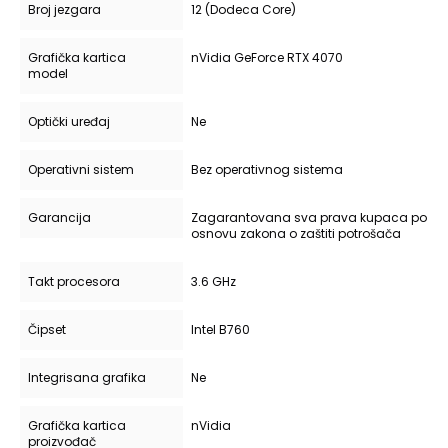
Broj jezgara
12 (Dodeca Core)
Grafička kartica
nVidia GeForce RTX 4070
model
Optički uređaj
Ne
Operativni sistem
Bez operativnog sistema
Garancija
Zagarantovana sva prava kupaca po
osnovu zakona o zaštiti potrošača
Takt procesora
3.6 GHz
Čipset
Intel B760
Integrisana grafika
Ne
Grafička kartica
nVidia
proizvođač