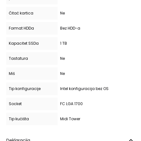
Čitač kartica
Ne
Format HDDa
Bez HDD-a
Kapacitet SSDa
1 TB
Tastatura
Ne
Miš
Ne
Tip konfiguracije
Intel konfiguracija bez OS
Socket
FC LGA 1700
Tip kućišta
Midi Tower
Deklaracija