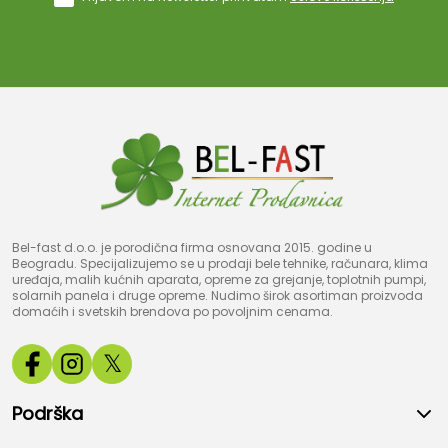
Bel-fast d.o.o. je porodična firma osnovana 2015. godine u
Beogradu. Specijalizujemo se u prodaji bele tehnike, računara, klima
uređaja, malih kućnih aparata, opreme za grejanje, toplotnih pumpi,
solarnih panela i druge opreme. Nudimo širok asortiman proizvoda
domaćih i svetskih brendova po povoljnim cenama.
𝕏
Podrška