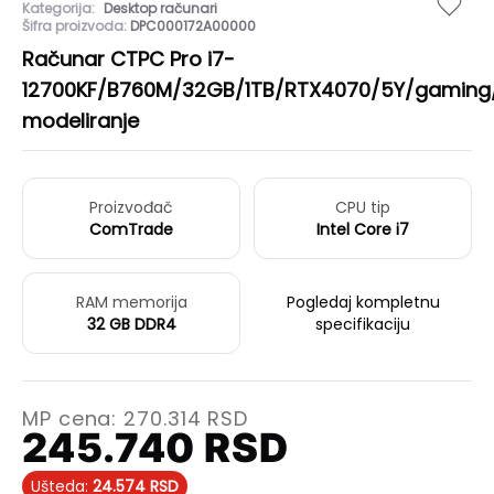
Kategorija:
Desktop računari
Šifra proizvoda:
DPC000172A00000
Računar CTPC Pro i7-
12700KF/B760M/32GB/1TB/RTX4070/5Y/gaming/
modeliranje
Proizvođač
CPU tip
ComTrade
Intel Core i7
RAM memorija
Pogledaj kompletnu
32 GB DDR4
specifikaciju
MP cena:
270.314
RSD
245.740
RSD
Ušteda:
24.574
RSD