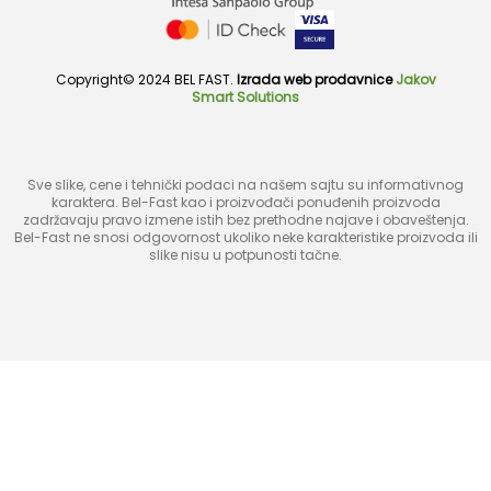
Copyright© 2024 BEL FAST.
Izrada web prodavnice
Jakov
Smart Solutions
Sve slike, cene i tehnički podaci na našem sajtu su informativnog
karaktera. Bel-Fast kao i proizvođači ponuđenih proizvoda
zadržavaju pravo izmene istih bez prethodne najave i obaveštenja.
Bel-Fast ne snosi odgovornost ukoliko neke karakteristike proizvoda ili
slike nisu u potpunosti tačne.