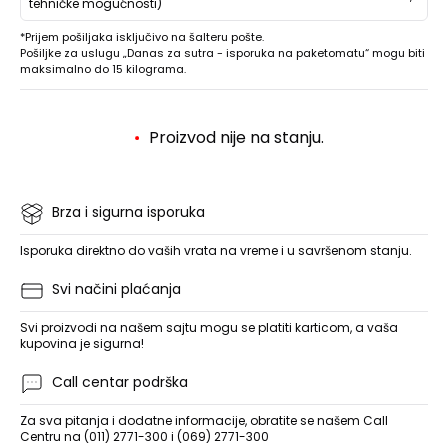
tehničke mogućnosti)
*Prijem pošiljaka isključivo na šalteru pošte.
Pošiljke za uslugu „Danas za sutra - isporuka na paketomatu“ mogu biti
maksimalno do 15 kilograma.
Proizvod nije na stanju.
Brza i sigurna isporuka
Isporuka direktno do vaših vrata na vreme i u savršenom stanju.
Svi načini plaćanja
Svi proizvodi na našem sajtu mogu se platiti karticom, a vaša
kupovina je sigurna!
Call centar podrška
Za sva pitanja i dodatne informacije, obratite se našem Call
Centru na (011) 2771-300 i (069) 2771-300