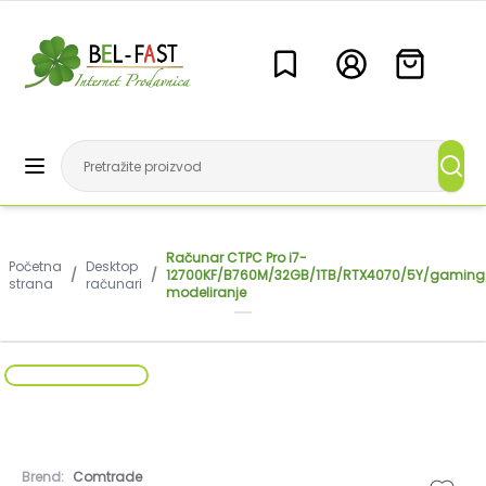
Računar CTPC Pro i7-
Početna
Desktop
/
/
12700KF/B760M/32GB/1TB/RTX4070/5Y/gaming
strana
računari
modeliranje
Brend:
Comtrade