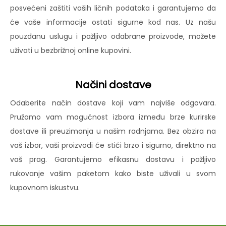
posvećeni zaštiti vaših ličnih podataka i garantujemo da
će vaše informacije ostati sigurne kod nas. Uz našu
pouzdanu uslugu i pažljivo odabrane proizvode, možete
uživati u bezbrižnoj online kupovini.
Načini dostave
Odaberite način dostave koji vam najviše odgovara.
Pružamo vam mogućnost izbora između brze kurirske
dostave ili preuzimanja u našim radnjama. Bez obzira na
vaš izbor, vaši proizvodi će stići brzo i sigurno, direktno na
vaš prag. Garantujemo efikasnu dostavu i pažljivo
rukovanje vašim paketom kako biste uživali u svom
kupovnom iskustvu.