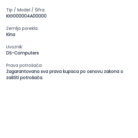
Tip / Model / Šifra:
KIG000004A00000
Zemlja porekla:
Kina
Uvoznik:
DS-Computers
Prava potrošača:
Zagarantovana sva prava kupaca po osnovu zakona o
zaštiti potrošača.