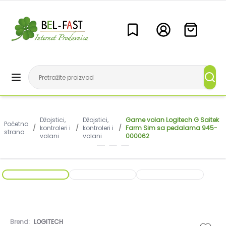
Džojstici,
Džojstici,
Game volan Logitech G Saitek
Početna
/
kontroleri i
/
kontroleri i
/
Farm Sim sa pedalama 945-
strana
volani
volani
000062
Brend:
LOGITECH