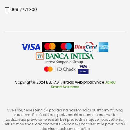
069 2771 300
Copyright© 2024 BEL FAST.
Izrada web prodavnice
Jakov
Smart Solutions
Sve slike, cene i tehnički podaci na našem sajtu su informativnog
karaktera. Bel-Fast kao i proizvođači ponuđenih proizvoda
zadržavaju pravo izmene istih bez prethodne najave i obaveštenja.
Bel-Fast ne snosi odgovornost ukoliko neke karakteristike proizvoda ili
slike nisu u potpunosti tačne.