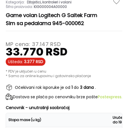
Kategorija:
Džojstici, kontroleri i volani
Šifra proizvoda:
KIG000004A00000
Game volan Logitech G Saitek Farm
Sim sa pedalama 945-000062
MP cena:
37.147
RSD
33.770
RSD
Ušteda:
3.377
RSD
* PDV je uključen u cenu
* Samo za online kupovinu i gotovinsko plaćanje
Očekivani rok isporuke je od
1
do
3 dana
.
Dostava se plaća po cenovniku brze pošte
Postexpress.
Cenovnik - unutrašnji saobraćaj
Uručenje
Stopa mase (u kg)
do 19h