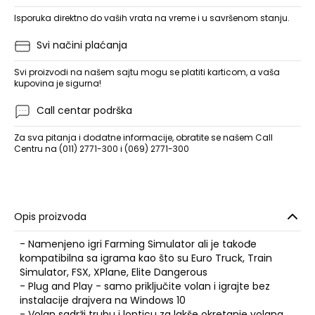
Isporuka direktno do vaših vrata na vreme i u savršenom stanju.
Svi načini plaćanja
Svi proizvodi na našem sajtu mogu se platiti karticom, a vaša
kupovina je sigurna!
Call centar podrška
Za sva pitanja i dodatne informacije, obratite se našem Call
Centru na (011) 2771-300 i (069) 2771-300
Opis proizvoda
- Namenjeno igri Farming Simulator ali je takođe
kompatibilna sa igrama kao što su Euro Truck, Train
Simulator, FSX, XPlane, Elite Dangerous
- Plug and Play - samo priključite volan i igrajte bez
instalacije drajvera na Windows 10
- Volan sadrži trubu i lopticu za lakše okretanje volana