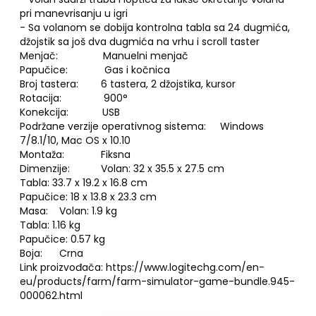
pri manevrisanju u igri
- Sa volanom se dobija kontrolna tabla sa 24 dugmića,
džojstik sa još dva dugmića na vrhu i scroll taster
Menjač: Manuelni menjač
Papučice: Gas i kočnica
Broj tastera: 6 tastera, 2 džojstika, kursor
Rotacija: 900°
Konekcija: USB
Podržane verzije operativnog sistema: Windows
7/8.1/10, Mac OS x 10.10
Montaža: Fiksna
Dimenzije: Volan: 32 x 35.5 x 27.5 cm
Tabla: 33.7 x 19.2 x 16.8 cm
Papučice: 18 x 13.8 x 23.3 cm
Masa: Volan: 1.9 kg
Tabla: 1.16 kg
Papučice: 0.57 kg
Boja: Crna
Link proizvođača:
https://www.logitechg.com/en-
eu/products/farm/farm-simulator-game-bundle.945-
000062.html