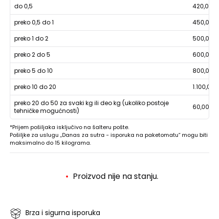
do 0,5
420,00
preko 0,5 do 1
450,00
preko 1 do 2
500,00
preko 2 do 5
600,00
preko 5 do 10
800,00
preko 10 do 20
1.100,00
preko 20 do 50 za svaki kg ili deo kg (ukoliko postoje
60,00
tehničke mogućnosti)
*Prijem pošiljaka isključivo na šalteru pošte.
Pošiljke za uslugu „Danas za sutra - isporuka na paketomatu“ mogu biti
maksimalno do 15 kilograma.
Proizvod nije na stanju.
Brza i sigurna isporuka