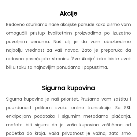
Akcije
Redovno ažuriramo naše akcijske ponude kako bismo vam
omogućili pristup kvalitetnim proizvodima po izuzetno
povoljnim cenama. Naš cilj je da vam obezbedimo
najbolju vrednost za vaš novac. Zato je preporuka da
redovno posećujete stranicu 'Sve Akcije' kako biste uvek
bili u toku sa najnovijim ponudama i popustima.
Sigurna kupovina
Sigurna kupovina je naš prioritet. Pružamo vam zaštitu i
pouzdanost prilikom svake online transakcije. Sa SSL
enkripcijom podataka i sigurnim metodama plaćanja,
možete biti sigurni da je vaša kupovina zaštićena od
početka do kraja. Vaša privatnost je važna, zato smo