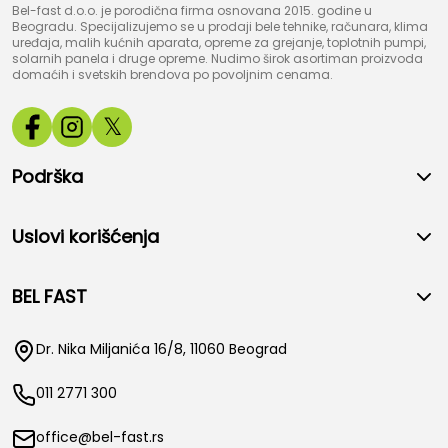
Bel-fast d.o.o. je porodična firma osnovana 2015. godine u
Beogradu. Specijalizujemo se u prodaji bele tehnike, računara, klima
uređaja, malih kućnih aparata, opreme za grejanje, toplotnih pumpi,
solarnih panela i druge opreme. Nudimo širok asortiman proizvoda
domaćih i svetskih brendova po povoljnim cenama.
𝕏
Podrška
Uslovi korišćenja
BEL FAST
Dr. Nika Miljanića 16/8, 11060 Beograd
011 2771 300
office@bel-fast.rs