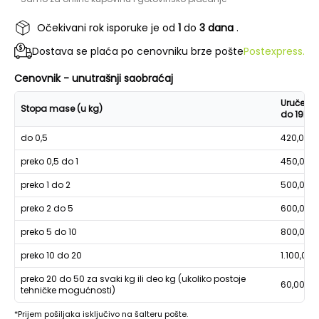
Očekivani rok isporuke je od
1
do
3 dana
.
Dostava se plaća po cenovniku brze pošte
Postexpress.
Cenovnik - unutrašnji saobraćaj
Uručenje
Stopa mase (u kg)
do 19h
do 0,5
420,00
preko 0,5 do 1
450,00
preko 1 do 2
500,00
preko 2 do 5
600,00
preko 5 do 10
800,00
preko 10 do 20
1.100,00
preko 20 do 50 za svaki kg ili deo kg (ukoliko postoje
60,00
tehničke mogućnosti)
*Prijem pošiljaka isključivo na šalteru pošte.