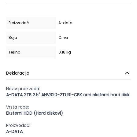
Proizvođač
A-data
Boja
Crna
Težina
0.18 kg
Deklaracija
Naziv proizvoda:
A-DATA 2TB 2.5" AHV320-2TU31-CBK crni eksterni hard disk
Vrsta robe:
Eksterni HDD (Hard diskovi)
Proizvođač:
A-DATA