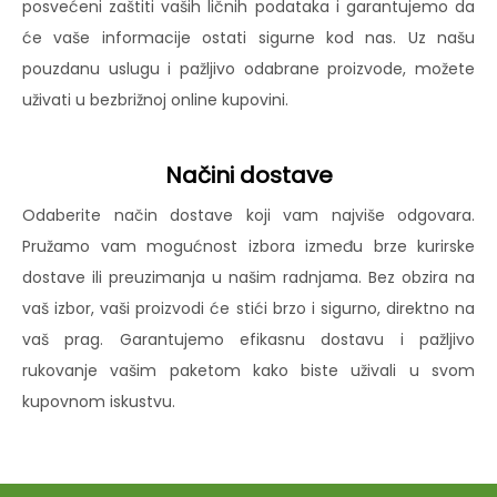
posvećeni zaštiti vaših ličnih podataka i garantujemo da
će vaše informacije ostati sigurne kod nas. Uz našu
pouzdanu uslugu i pažljivo odabrane proizvode, možete
uživati u bezbrižnoj online kupovini.
Načini dostave
Odaberite način dostave koji vam najviše odgovara.
Pružamo vam mogućnost izbora između brze kurirske
dostave ili preuzimanja u našim radnjama. Bez obzira na
vaš izbor, vaši proizvodi će stići brzo i sigurno, direktno na
vaš prag. Garantujemo efikasnu dostavu i pažljivo
rukovanje vašim paketom kako biste uživali u svom
kupovnom iskustvu.