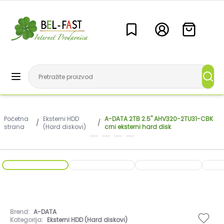
Početna
Eksterni HDD
A-DATA 2TB 2.5" AHV320-2TU31-CBK
/
/
strana
(Hard diskovi)
crni eksterni hard disk
Brend:
A-DATA
Kategorija:
Eksterni HDD (Hard diskovi)