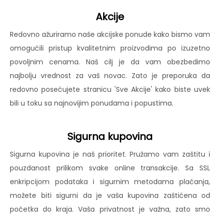
Akcije
Redovno ažuriramo naše akcijske ponude kako bismo vam
omogućili pristup kvalitetnim proizvodima po izuzetno
povoljnim cenama. Naš cilj je da vam obezbedimo
najbolju vrednost za vaš novac. Zato je preporuka da
redovno posećujete stranicu 'Sve Akcije' kako biste uvek
bili u toku sa najnovijim ponudama i popustima.
Sigurna kupovina
Sigurna kupovina je naš prioritet. Pružamo vam zaštitu i
pouzdanost prilikom svake online transakcije. Sa SSL
enkripcijom podataka i sigurnim metodama plaćanja,
možete biti sigurni da je vaša kupovina zaštićena od
početka do kraja. Vaša privatnost je važna, zato smo