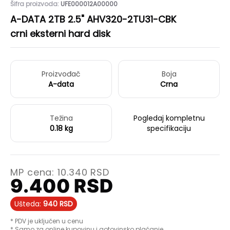
Šifra proizvoda:
UFE000012A00000
A-DATA 2TB 2.5" AHV320-2TU31-CBK
crni eksterni hard disk
Proizvođač
Boja
A-data
Crna
Težina
Pogledaj kompletnu
0.18 kg
specifikaciju
MP cena:
10.340
RSD
9.400
RSD
Ušteda:
940
RSD
* PDV je uključen u cenu
* Samo za online kupovinu i gotovinsko plaćanje