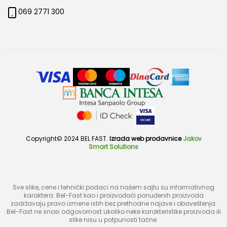
069 2771 300
Copyright© 2024 BEL FAST.
Izrada web prodavnice
Jakov
Smart Solutions
Sve slike, cene i tehnički podaci na našem sajtu su informativnog
karaktera. Bel-Fast kao i proizvođači ponuđenih proizvoda
zadržavaju pravo izmene istih bez prethodne najave i obaveštenja.
Bel-Fast ne snosi odgovornost ukoliko neke karakteristike proizvoda ili
slike nisu u potpunosti tačne.