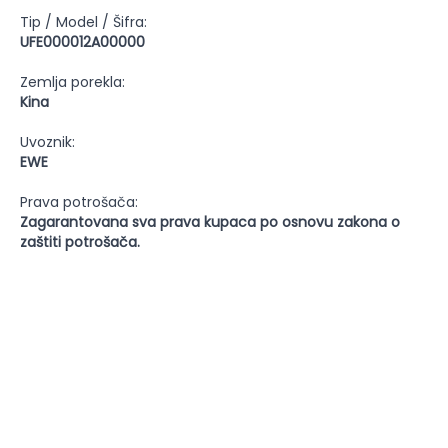
Tip / Model / Šifra:
UFE000012A00000
Zemlja porekla:
Kina
Uvoznik:
EWE
Prava potrošača:
Zagarantovana sva prava kupaca po osnovu zakona o
zaštiti potrošača.