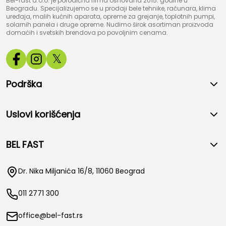
Bel-fast d.o.o. je porodična firma osnovana 2015. godine u
Beogradu. Specijalizujemo se u prodaji bele tehnike, računara, klima
uređaja, malih kućnih aparata, opreme za grejanje, toplotnih pumpi,
solarnih panela i druge opreme. Nudimo širok asortiman proizvoda
domaćih i svetskih brendova po povoljnim cenama.
𝕏
Podrška
Uslovi korišćenja
BEL FAST
Dr. Nika Miljanića 16/8, 11060 Beograd
011 2771 300
office@bel-fast.rs