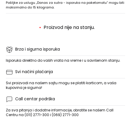
Pošiljke za uslugu „Danas za sutra - isporuka na paketomatu“ mogu biti
maksimalno do 15 kilograma.
Proizvod nije na stanju.
Brza i sigurna isporuka
Isporuka direktno do vaših vrata na vreme i u savršenom stanju.
Svi načini plaćanja
Svi proizvodi na našem sajtu mogu se platiti karticom, a vaša
kupovina je sigurna!
Call centar podrška
Za sva pitanja i dodatne informacije, obratite se našem Call
Centru na (011) 2771-300 i (069) 2771-300