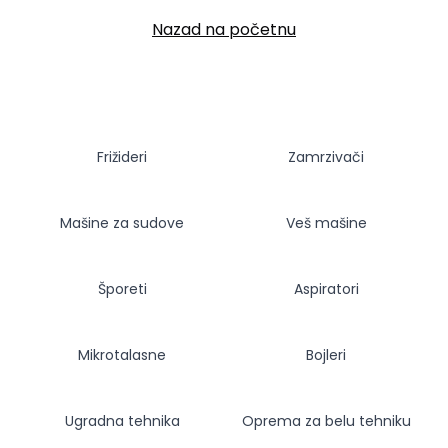
Nazad na početnu
Frižideri
Zamrzivači
Mašine za sudove
Veš mašine
Šporeti
Aspiratori
Mikrotalasne
Bojleri
Ugradna tehnika
Oprema za belu tehniku