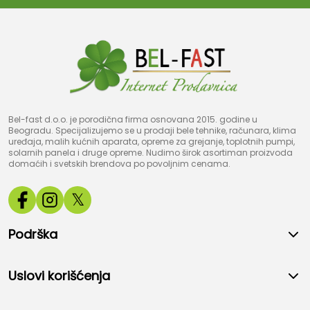
Bel-fast d.o.o. je porodična firma osnovana 2015. godine u
Beogradu. Specijalizujemo se u prodaji bele tehnike, računara, klima
uređaja, malih kućnih aparata, opreme za grejanje, toplotnih pumpi,
solarnih panela i druge opreme. Nudimo širok asortiman proizvoda
domaćih i svetskih brendova po povoljnim cenama.
𝕏
Podrška
Uslovi korišćenja