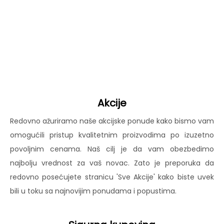
Akcije
Redovno ažuriramo naše akcijske ponude kako bismo vam
omogućili pristup kvalitetnim proizvodima po izuzetno
povoljnim cenama. Naš cilj je da vam obezbedimo
najbolju vrednost za vaš novac. Zato je preporuka da
redovno posećujete stranicu 'Sve Akcije' kako biste uvek
bili u toku sa najnovijim ponudama i popustima.