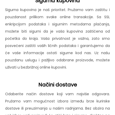
Sigurna kupovina
Sigurna kupovina je naš prioritet. Pružamo vam zaštitu i
pouzdanost prilikom svake online transakcije. Sa SSL
enkripcijom podataka i sigurnim metodama plaćanja,
možete biti sigurni da je vaša kupovina zaštićena od
početka do kraja. Vaša privatnost je važna, zato smo
posvećeni zaštiti vaših ličnih podataka i garantujemo da
će vaše informacije ostati sigurne kod nas. Uz našu
pouzdanu uslugu i pažljivo odabrane proizvode, možete
uživati u bezbrižnoj online kupovini.
Načini dostave
Odaberite način dostave koji vam najviše odgovara.
Pružamo vam mogućnost izbora između brze kurirske
dostave ili preuzimanja u našim radnjama. Bez obzira na