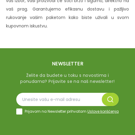
vaš izbor, vaši proizvodi će stići brzo i sigurno, direktno na
vaš prag. Garantujemo efikasnu dostavu i pažljivo
rukovanje vašim paketom kako biste uživali u svom
kupovnom iskustvu.
NEWSLETTER
Želite da budete u toku s novostima i
ponudama? Prijavite se na naš newsletter!
Prijavom na Newsletter prihvatam
Uslove korišćenja