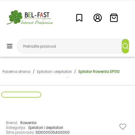
Početna strana
/
Epilatori i depilatori
/
Epilator Rowenta EP1110
Brend:
Rowenta
Kategorija:
Epilatori i depilatori
Šifra proizvoda:
EID000005A00000