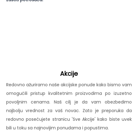
Akcije
Redovno ažuriramo naše akcijske ponude kako bismo vam
omogućili pristup kvalitetnim proizvodima po izuzetno
povoljnim cenama. Naš cilj je da vam obezbedimo
najbolju vrednost za vaš novac. Zato je preporuka da
redovno posećujete stranicu 'Sve Akcije' kako biste uvek
bili u toku sa najnovijim ponudama i popustima.