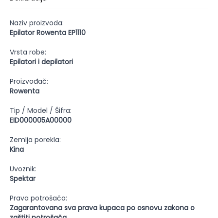
Naziv proizvoda:
Epilator Rowenta EP1110
Vrsta robe:
Epilatori i depilatori
Proizvođač:
Rowenta
Tip / Model / Šifra:
EID000005A00000
Zemlja porekla:
Kina
Uvoznik:
Spektar
Prava potrošača:
Zagarantovana sva prava kupaca po osnovu zakona o
zaštiti potrošača.