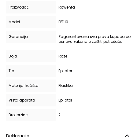
Proizvođač
Rowenta
Model
EP1110
Garancija
Zagarantovana sva prava kupaca po
osnovu zakona o zaštiti potrošača
Boja
Roze
Tip
Epilator
Materijal kućišta
Plastika
Vrsta aparata
Epilator
Broj brzine
2
Deklaracija