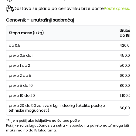
Dostava se plaća po cenovniku brze pošte
Postexpress.
Cenovnik - unutrašnji saobraćaj
Uručenje
Stopa mase (u kg)
do 19h
do 0,5
420,00
preko 0,5 do 1
450,00
preko 1 do 2
500,00
preko 2 do 5
600,00
preko 5 do 10
800,00
preko 10 do 20
1.100,00
preko 20 do 50 za svaki kg ili deo kg (ukoliko postoje
60,00
tehničke mogućnosti)
*Prijem pošiljaka isključivo na šalteru pošte.
Pošiljke za uslugu „Danas za sutra - isporuka na paketomatu“ mogu biti
maksimalno do 15 kilograma.