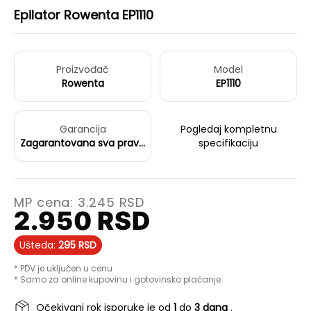
Epilator Rowenta EP1110
Proizvođač
Model
Rowenta
EP1110
Garancija
Pogledaj kompletnu
Zagarantovana sva prava
specifikaciju
kupaca po osnovu
zakona o zaštiti
potrošača
MP cena:
3.245
RSD
2.950
RSD
Ušteda:
295
RSD
* PDV je uključen u cenu
* Samo za online kupovinu i gotovinsko plaćanje
Očekivani rok isporuke je od
1
do
3 dana
.