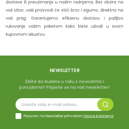
dostave ili preuzimanja u našim radnjama. Bez obzira na
vaš izbor, vaši proizvodi će stići brzo i sigurno, direktno na
vaš prag. Garantujemo efikasnu dostavu i pažljivo
rukovanje vašim paketom kako biste uživali u svom
kupovnom iskustvu.
NEWSLETTER
Želite da budete u toku s novostima i
ponudama? Prijavite se na naš newsletter!
Prijavom na Newsletter prihvatam
Uslove korišćenja