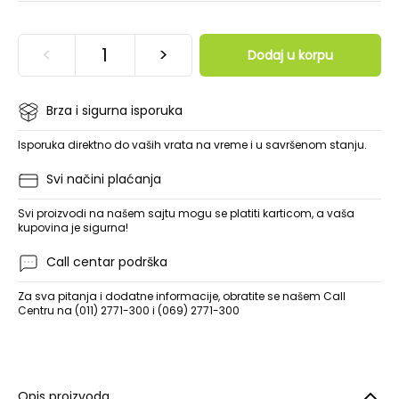
<
>
Dodaj u korpu
Brza i sigurna isporuka
Isporuka direktno do vaših vrata na vreme i u savršenom stanju.
Svi načini plaćanja
Svi proizvodi na našem sajtu mogu se platiti karticom, a vaša
kupovina je sigurna!
Call centar podrška
Za sva pitanja i dodatne informacije, obratite se našem Call
Centru na (011) 2771-300 i (069) 2771-300
Opis proizvoda