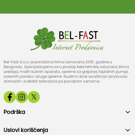
Bel-fast d.o.o. je porodična firma osnovana 2015. godine u
Beogradu. Specijalizujemo se u prodaji bele tehnike, računara, klima
uređaja, malih kućnih aparata, opreme za grejanje, toplotnih pumpi,
solarnih panela i druge opreme. Nudimo širok asortiman proizvoda
domaćih i svetskih brendova po povoljnim cenama.
𝕏
Podrška
Uslovi korišćenja