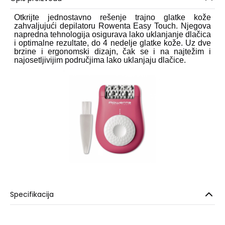
Otkrijte jednostavno rešenje trajno glatke kože
zahvaljujući depilatoru Rowenta Easy Touch. Njegova
napredna tehnologija osigurava lako uklanjanje dlačica
i optimalne rezultate, do 4 nedelje glatke kože. Uz dve
brzine i ergonomski dizajn, čak se i na najtežim i
najosetljivijim područjima lako uklanjaju dlačice.
Specifikacija