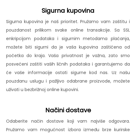
Sigurna kupovina
Sigurna kupovina je naš prioritet. Pružamo vam zaštitu i
pouzdanost prilikom svake online transakcije. Sa SSL
enkripcijom podataka i sigurnim metodama plaćanja,
možete biti sigurni da je vaša kupovina zaštićena od
početka do kraja. Vaša privatnost je važna, zato smo
posvećeni zaštiti vaših ličnih podataka i garantujemo da
će vaše informacije ostati sigurne kod nas. Uz našu
pouzdanu uslugu i pažljivo odabrane proizvode, možete
uživati u bezbrižnoj online kupovini.
Načini dostave
Odaberite način dostave koji vam najviše odgovara.
Pružamo vam mogućnost izbora između brze kurirske