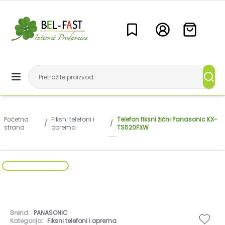
Početna
Fiksni telefoni i
Telefon fiksni žični Panasonic KX-
/
/
strana
oprema
TS520FXW
Brend:
PANASONIC
Kategorija:
Fiksni telefoni i oprema