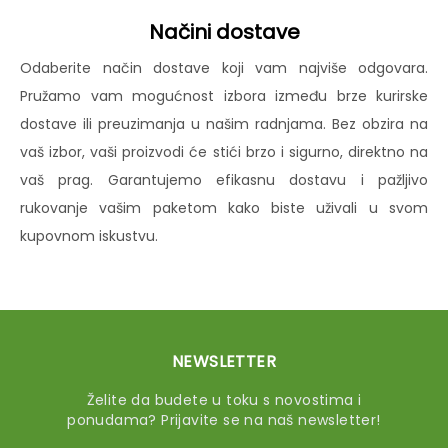
Načini dostave
Odaberite način dostave koji vam najviše odgovara.
Pružamo vam mogućnost izbora između brze kurirske
dostave ili preuzimanja u našim radnjama. Bez obzira na
vaš izbor, vaši proizvodi će stići brzo i sigurno, direktno na
vaš prag. Garantujemo efikasnu dostavu i pažljivo
rukovanje vašim paketom kako biste uživali u svom
kupovnom iskustvu.
NEWSLETTER
Želite da budete u toku s novostima i
ponudama? Prijavite se na naš newsletter!