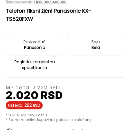
Šifra proizvoda:
FIK000003A00000
Telefon fiksni žični Panasonic KX-
TS520FXW
Proizvođač
Boja
Panasonic
Bela
Pogledaj kompletnu
specifikaciju
MP cena:
2.222
RSD
2.020
RSD
Ušteda:
202
RSD
* PDV je uključen u cenu
* Samo za online kupovinu i gotovinsko plaćanje