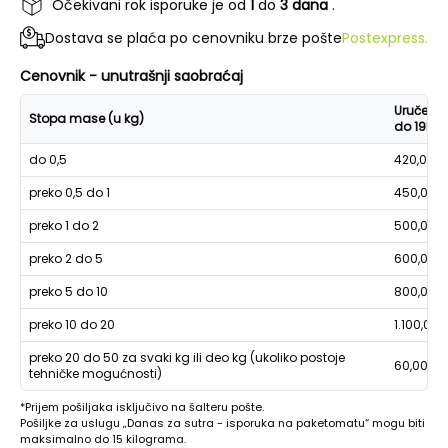
Očekivani rok isporuke je od
1
do
3 dana
.
Dostava se plaća po cenovniku brze pošte
Postexpress.
Cenovnik - unutrašnji saobraćaj
Uručenje
Stopa mase (u kg)
do 19h
do 0,5
420,00
preko 0,5 do 1
450,00
preko 1 do 2
500,00
preko 2 do 5
600,00
preko 5 do 10
800,00
preko 10 do 20
1.100,00
preko 20 do 50 za svaki kg ili deo kg (ukoliko postoje
60,00
tehničke mogućnosti)
*Prijem pošiljaka isključivo na šalteru pošte.
Pošiljke za uslugu „Danas za sutra - isporuka na paketomatu“ mogu biti
maksimalno do 15 kilograma.