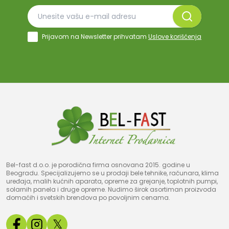
Prijavom na Newsletter prihvatam
Uslove korišćenja
Bel-fast d.o.o. je porodična firma osnovana 2015. godine u
Beogradu. Specijalizujemo se u prodaji bele tehnike, računara, klima
uređaja, malih kućnih aparata, opreme za grejanje, toplotnih pumpi,
solarnih panela i druge opreme. Nudimo širok asortiman proizvoda
domaćih i svetskih brendova po povoljnim cenama.
𝕏