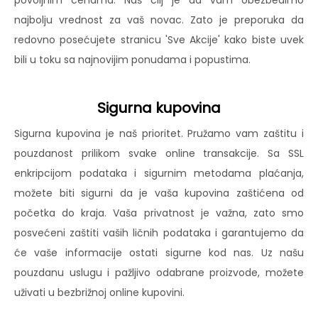
povoljnim cenama. Naš cilj je da vam obezbedimo
najbolju vrednost za vaš novac. Zato je preporuka da
redovno posećujete stranicu 'Sve Akcije' kako biste uvek
bili u toku sa najnovijim ponudama i popustima.
Sigurna kupovina
Sigurna kupovina je naš prioritet. Pružamo vam zaštitu i
pouzdanost prilikom svake online transakcije. Sa SSL
enkripcijom podataka i sigurnim metodama plaćanja,
možete biti sigurni da je vaša kupovina zaštićena od
početka do kraja. Vaša privatnost je važna, zato smo
posvećeni zaštiti vaših ličnih podataka i garantujemo da
će vaše informacije ostati sigurne kod nas. Uz našu
pouzdanu uslugu i pažljivo odabrane proizvode, možete
uživati u bezbrižnoj online kupovini.