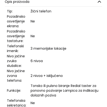
Opis proizvoda
Tip:
Žični telefon
Pozadinsko
osvetljenje
Ne
ekrana:
Pozadinsko
osvetljenje
Ne
tastature:
Telefonski
3 memorijske lokacije
imenik:
Nivo jačine
zvuka
6 nivoa
slušalice:
Nivo jačine
zvona
2 nivoa + isključeno
telefona:
Tonsko ili pulsno biranje Redial taster za
Funkcije:
ponovno pozivanje Lampica za indikaciju
dolaznih poziva
Telefonska
Ne
sekretarica: