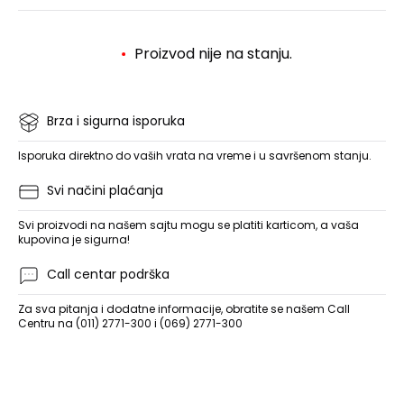
Proizvod nije na stanju.
Brza i sigurna isporuka
Isporuka direktno do vaših vrata na vreme i u savršenom stanju.
Svi načini plaćanja
Svi proizvodi na našem sajtu mogu se platiti karticom, a vaša
kupovina je sigurna!
Call centar podrška
Za sva pitanja i dodatne informacije, obratite se našem Call
Centru na (011) 2771-300 i (069) 2771-300