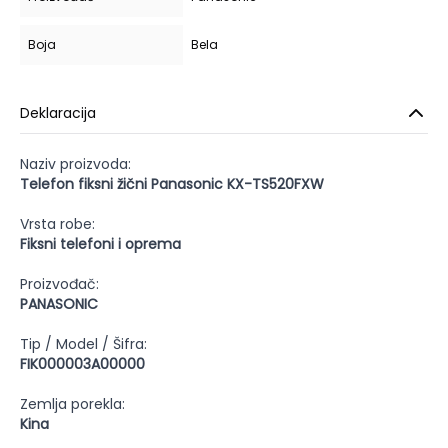
Boja
Bela
Deklaracija
Naziv proizvoda:
Telefon fiksni žični Panasonic KX-TS520FXW
Vrsta robe:
Fiksni telefoni i oprema
Proizvođač:
PANASONIC
Tip / Model / Šifra:
FIK000003A00000
Zemlja porekla:
Kina