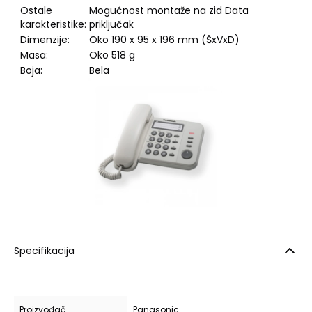
Ostale
Mogućnost montaže na zid Data
karakteristike:
priključak
Dimenzije:
Oko 190 x 95 x 196 mm (ŠxVxD)
Masa:
Oko 518 g
Boja:
Bela
Specifikacija
Proizvođač
Panasonic