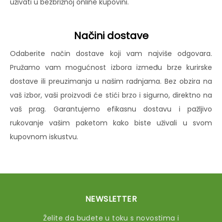
uživati u bezbrižnoj online kupovini.
Načini dostave
Odaberite način dostave koji vam najviše odgovara.
Pružamo vam mogućnost izbora između brze kurirske
dostave ili preuzimanja u našim radnjama. Bez obzira na
vaš izbor, vaši proizvodi će stići brzo i sigurno, direktno na
vaš prag. Garantujemo efikasnu dostavu i pažljivo
rukovanje vašim paketom kako biste uživali u svom
kupovnom iskustvu.
NEWSLETTER
Želite da budete u toku s novostima i