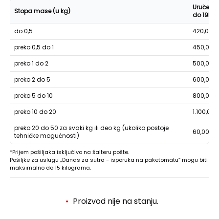
Uručenje
Stopa mase (u kg)
do 19h
do 0,5
420,00
preko 0,5 do 1
450,00
preko 1 do 2
500,00
preko 2 do 5
600,00
preko 5 do 10
800,00
preko 10 do 20
1.100,00
preko 20 do 50 za svaki kg ili deo kg (ukoliko postoje
60,00
tehničke mogućnosti)
*Prijem pošiljaka isključivo na šalteru pošte.
Pošiljke za uslugu „Danas za sutra - isporuka na paketomatu“ mogu biti
maksimalno do 15 kilograma.
Proizvod nije na stanju.