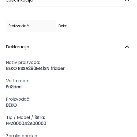
Specifikacija
Proizvođač
Beko
Deklaracija
Naziv proizvoda:
BEKO RSSA290M41SN frižider
Vrsta robe:
Frižideri
Proizvođač:
BEKO
Tip / Model / Šifra:
FRZ000042A00000
Zemlja porekla: