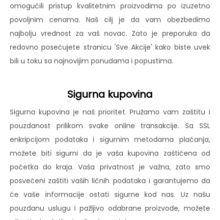
omogućili pristup kvalitetnim proizvodima po izuzetno
povoljnim cenama. Naš cilj je da vam obezbedimo
najbolju vrednost za vaš novac. Zato je preporuka da
redovno posećujete stranicu 'Sve Akcije' kako biste uvek
bili u toku sa najnovijim ponudama i popustima.
Sigurna kupovina
Sigurna kupovina je naš prioritet. Pružamo vam zaštitu i
pouzdanost prilikom svake online transakcije. Sa SSL
enkripcijom podataka i sigurnim metodama plaćanja,
možete biti sigurni da je vaša kupovina zaštićena od
početka do kraja. Vaša privatnost je važna, zato smo
posvećeni zaštiti vaših ličnih podataka i garantujemo da
će vaše informacije ostati sigurne kod nas. Uz našu
pouzdanu uslugu i pažljivo odabrane proizvode, možete