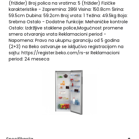
(frižider) Broj polica na vratima: 5 (frižider) Fizičke
karakteristike - Zapremina: 286l Visina: 150.8cm Širina:
59.5cm Dubina: 59.2cm Broj vrata: 1 Težina: 49.5kg Boja:
Srebrna Ostalo - Dodatne funkcije: Mehaničke kontrole
Ostalo: Izdržljive staklene police,Mogućnost promene
smera otvaranja vrata Reklamacioni period -
Napomena: Pravo na ukupnu garanciju od 5 godina
(2+3) na Beko ostvaruje se isključivo registracijom na
sajtu: https://register.beko.com/rs-sr Reklamacioni
period: 24 meseca