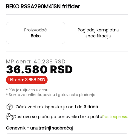
BEKO RSSA290M41SN frižider
Proizvođač
Pogledaj kompletnu
Beko
specifikaciju
MP cena:
40.238
RSD
36.580
RSD
Ušteda:
3.658
RSD
* PDV je uključen u cenu
* Samo za online kupovinu i gotovinsko plaćanje
Očekivani rok isporuke je od
1
do
3 dana
.
Dostava se plaća po cenovniku brze pošte
Postexpress.
Cenovnik - unutrašnji saobraćaj