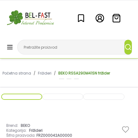
Početna strana
/
Frižideri
/
BEKO RSSA290M41SN frižider
Brend:
BEKO
Kategorija:
Frižideri
Šifra proizvoda:
FRZ000042A00000