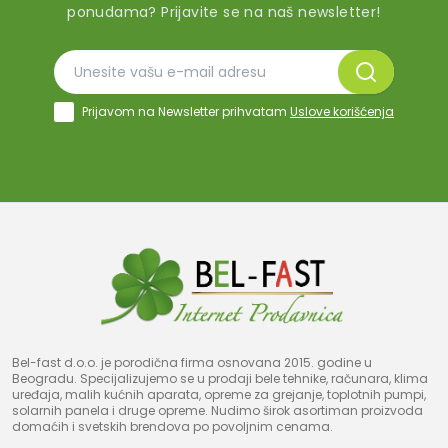
ponudama? Prijavite se na naš newsletter!
Prijavom na Newsletter prihvatam
Uslove korišćenja
Bel-fast d.o.o. je porodična firma osnovana 2015. godine u
Beogradu. Specijalizujemo se u prodaji bele tehnike, računara, klima
uređaja, malih kućnih aparata, opreme za grejanje, toplotnih pumpi,
solarnih panela i druge opreme. Nudimo širok asortiman proizvoda
domaćih i svetskih brendova po povoljnim cenama.