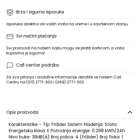
Brza i sigurna isporuka
Isporuka direktno do vaših vrata na vreme i u savršenom stanju.
Svi načini plaćanja
Svi proizvodi na našem sajtu mogu se platiti karticom, a vaša
kupovina je sigurna!
Call centar podrška
Za sva pitanja i dodatne informacije, obratite se našem Call
Centru na (011) 2771-300 i (069) 2771-300
Opis proizvoda
Karakteristike - Tip: Frižider Sistem hlađenja: Static
Energetska klasa: E Potrošnja energije: 0.298 kWh/24h
Nivo buke: 38dB(A) Broj polica: 4 (frižider) Broj fioka: 1