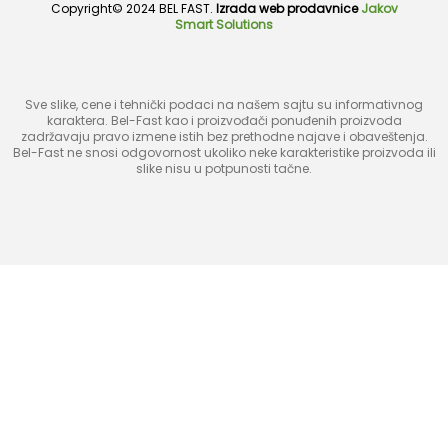
Copyright© 2024 BEL FAST.
Izrada web prodavnice
Jakov
Smart Solutions
Sve slike, cene i tehnički podaci na našem sajtu su informativnog
karaktera. Bel-Fast kao i proizvođači ponuđenih proizvoda
zadržavaju pravo izmene istih bez prethodne najave i obaveštenja.
Bel-Fast ne snosi odgovornost ukoliko neke karakteristike proizvoda ili
slike nisu u potpunosti tačne.