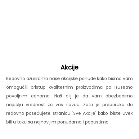
Akcije
Redovno ažuriramo naše akcijske ponude kako bismo vam
omogućili pristup kvalitetnim proizvodima po izuzetno
povoljnim cenama. Naš cilj je da vam obezbedimo
najbolju vrednost za vaš novac. Zato je preporuka da
redovno posećujete stranicu 'Sve Akcije' kako biste uvek
bili u toku sa najnovijim ponudama i popustima.