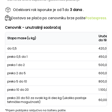
Očekivani rok isporuke je od
1
do
3 dana
.
Dostava se plaća po cenovniku brze pošte
Postexpress.
Cenovnik - unutrašnji saobraćaj
Uručenje
Stopa mase (u kg)
do 19h
do 0,5
420,00
preko 0,5 do 1
450,00
preko 1 do 2
500,00
preko 2 do 5
600,00
preko 5 do 10
800,00
preko 10 do 20
1.100,00
preko 20 do 50 za svaki kg ili deo kg (ukoliko postoje
60,00
tehničke mogućnosti)
*Prijem pošiljaka isključivo na šalteru pošte.