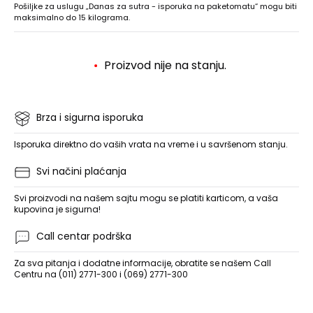
Pošiljke za uslugu „Danas za sutra - isporuka na paketomatu“ mogu biti
maksimalno do 15 kilograma.
Proizvod nije na stanju.
Brza i sigurna isporuka
Isporuka direktno do vaših vrata na vreme i u savršenom stanju.
Svi načini plaćanja
Svi proizvodi na našem sajtu mogu se platiti karticom, a vaša
kupovina je sigurna!
Call centar podrška
Za sva pitanja i dodatne informacije, obratite se našem Call
Centru na (011) 2771-300 i (069) 2771-300