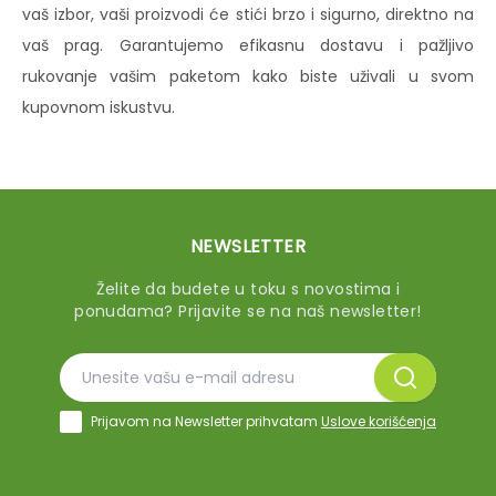
vaš izbor, vaši proizvodi će stići brzo i sigurno, direktno na
vaš prag. Garantujemo efikasnu dostavu i pažljivo
rukovanje vašim paketom kako biste uživali u svom
kupovnom iskustvu.
NEWSLETTER
Želite da budete u toku s novostima i
ponudama? Prijavite se na naš newsletter!
Prijavom na Newsletter prihvatam
Uslove korišćenja