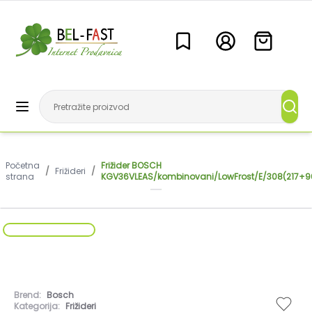
Početna
Frižider BOSCH
/
Frižideri
/
strana
KGV36VLEAS/kombinovani/LowFrost/E/308(217+9
Brend:
Bosch
Kategorija:
Frižideri