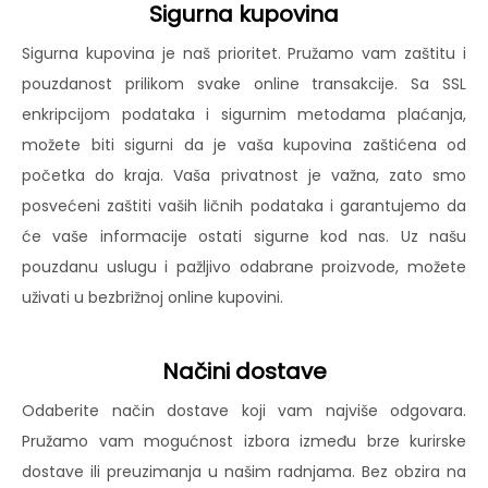
Sigurna kupovina
Sigurna kupovina je naš prioritet. Pružamo vam zaštitu i
pouzdanost prilikom svake online transakcije. Sa SSL
enkripcijom podataka i sigurnim metodama plaćanja,
možete biti sigurni da je vaša kupovina zaštićena od
početka do kraja. Vaša privatnost je važna, zato smo
posvećeni zaštiti vaših ličnih podataka i garantujemo da
će vaše informacije ostati sigurne kod nas. Uz našu
pouzdanu uslugu i pažljivo odabrane proizvode, možete
uživati u bezbrižnoj online kupovini.
Načini dostave
Odaberite način dostave koji vam najviše odgovara.
Pružamo vam mogućnost izbora između brze kurirske
dostave ili preuzimanja u našim radnjama. Bez obzira na