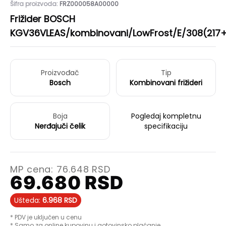
Šifra proizvoda:
FRZ000058A00000
Frižider BOSCH
KGV36VLEAS/kombinovani/LowFrost/E/308(217
Proizvođač
Tip
Bosch
Kombinovani frižideri
Boja
Pogledaj kompletnu
Nerđajuči čelik
specifikaciju
MP cena:
76.648
RSD
69.680
RSD
Ušteda:
6.968
RSD
* PDV je uključen u cenu
* Samo za online kupovinu i gotovinsko plaćanje