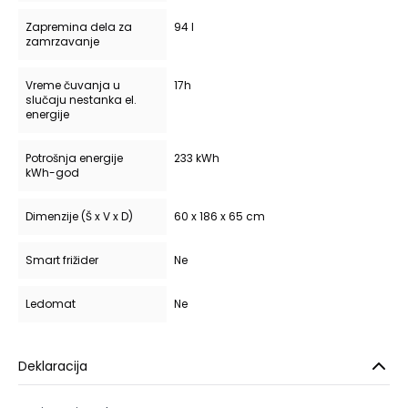
Zapremina dela za
94 l
zamrzavanje
Vreme čuvanja u
17h
slučaju nestanka el.
energije
Potrošnja energije
233 kWh
kWh-god
Dimenzije (Š x V x D)
60 x 186 x 65 cm
Smart frižider
Ne
Ledomat
Ne
Deklaracija