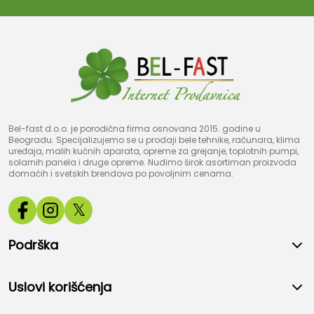
Bel-fast d.o.o. je porodična firma osnovana 2015. godine u
Beogradu. Specijalizujemo se u prodaji bele tehnike, računara, klima
uređaja, malih kućnih aparata, opreme za grejanje, toplotnih pumpi,
solarnih panela i druge opreme. Nudimo širok asortiman proizvoda
domaćih i svetskih brendova po povoljnim cenama.
𝕏
Podrška
Uslovi korišćenja