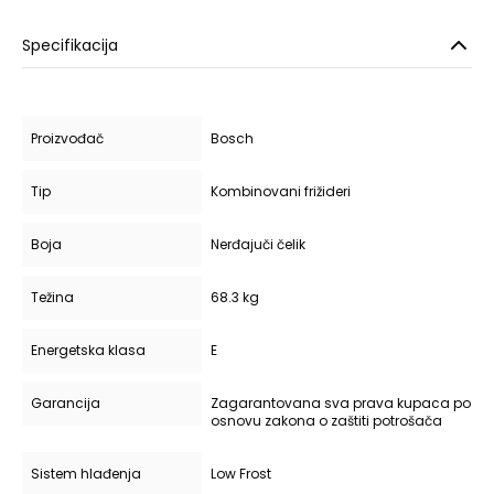
Specifikacija
Proizvođač
Bosch
Tip
Kombinovani frižideri
Boja
Nerđajuči čelik
Težina
68.3 kg
Energetska klasa
E
Garancija
Zagarantovana sva prava kupaca po
osnovu zakona o zaštiti potrošača
Sistem hlađenja
Low Frost