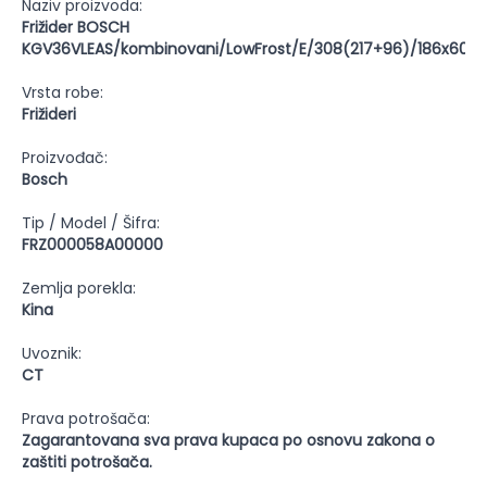
Naziv proizvoda:
Frižider BOSCH
KGV36VLEAS/kombinovani/LowFrost/E/308(217+96)/186x60x
Vrsta robe:
Frižideri
Proizvođač:
Bosch
Tip / Model / Šifra:
FRZ000058A00000
Zemlja porekla:
Kina
Uvoznik:
CT
Prava potrošača:
Zagarantovana sva prava kupaca po osnovu zakona o
zaštiti potrošača.