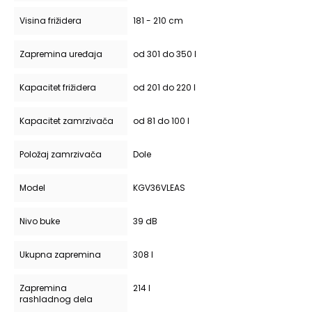
Visina frižidera
181 - 210 cm
Zapremina uređaja
od 301 do 350 l
Kapacitet frižidera
od 201 do 220 l
Kapacitet zamrzivača
od 81 do 100 l
Položaj zamrzivača
Dole
Model
KGV36VLEAS
Nivo buke
39 dB
Ukupna zapremina
308 l
Zapremina
214 l
rashladnog dela