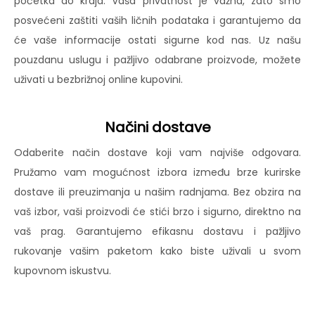
početka do kraja. Vaša privatnost je važna, zato smo
posvećeni zaštiti vaših ličnih podataka i garantujemo da
će vaše informacije ostati sigurne kod nas. Uz našu
pouzdanu uslugu i pažljivo odabrane proizvode, možete
uživati u bezbrižnoj online kupovini.
Načini dostave
Odaberite način dostave koji vam najviše odgovara.
Pružamo vam mogućnost izbora između brze kurirske
dostave ili preuzimanja u našim radnjama. Bez obzira na
vaš izbor, vaši proizvodi će stići brzo i sigurno, direktno na
vaš prag. Garantujemo efikasnu dostavu i pažljivo
rukovanje vašim paketom kako biste uživali u svom
kupovnom iskustvu.