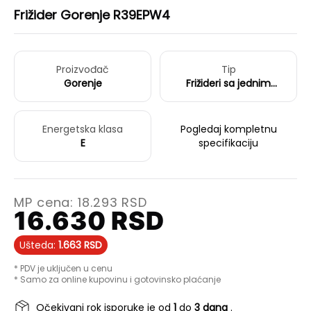
Frižider Gorenje R39EPW4
Proizvođač
Tip
Gorenje
Frižideri sa jednim
vratima
Energetska klasa
Pogledaj kompletnu
E
specifikaciju
MP cena:
18.293
RSD
16.630
RSD
Ušteda:
1.663
RSD
* PDV je uključen u cenu
* Samo za online kupovinu i gotovinsko plaćanje
Očekivani rok isporuke je od
1
do
3 dana
.