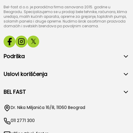
Bel-fast d.o.o. je porodična firma osnovana 2015. godine u
Beogradu. Specijalizujemo se u prodaji bele tehnike, računara, klima
uređaja, malih kućnih aparata, opreme za grejanje, toplotnih pumpi,
solarnih panela i druge opreme. Nudimo širok asortiman proizvoda
domaćih i svetskih brendova po povoljnim cenama.
𝕏
Podrška
Uslovi korišćenja
BEL FAST
Dr. Nika Miljanića 16/8, 11060 Beograd
011 2771 300