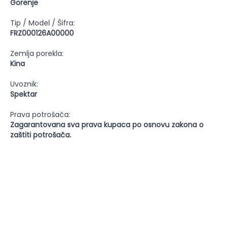
Gorenje
Tip / Model / Šifra:
FRZ000126A00000
Zemlja porekla:
Kina
Uvoznik:
Spektar
Prava potrošača:
Zagarantovana sva prava kupaca po osnovu zakona o
zaštiti potrošača.