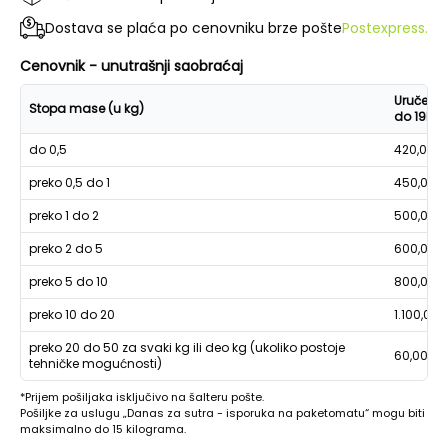
Dostava se plaća po cenovniku brze pošte
Postexpress.
Cenovnik - unutrašnji saobraćaj
Uručenje
Stopa mase (u kg)
do 19h
do 0,5
420,00
preko 0,5 do 1
450,00
preko 1 do 2
500,00
preko 2 do 5
600,00
preko 5 do 10
800,00
preko 10 do 20
1.100,00
preko 20 do 50 za svaki kg ili deo kg (ukoliko postoje
60,00
tehničke mogućnosti)
*Prijem pošiljaka isključivo na šalteru pošte.
Pošiljke za uslugu „Danas za sutra - isporuka na paketomatu“ mogu biti
maksimalno do 15 kilograma.