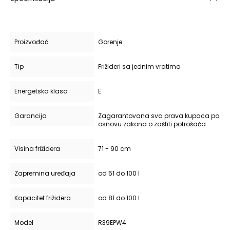
Proizvođač
Gorenje
Tip
Frižideri sa jednim vratima
Energetska klasa
E
Garancija
Zagarantovana sva prava kupaca po
osnovu zakona o zaštiti potrošača
Visina frižidera
71 - 90 cm
Zapremina uređaja
od 51 do 100 l
Kapacitet frižidera
od 81 do 100 l
Model
R39EPW4