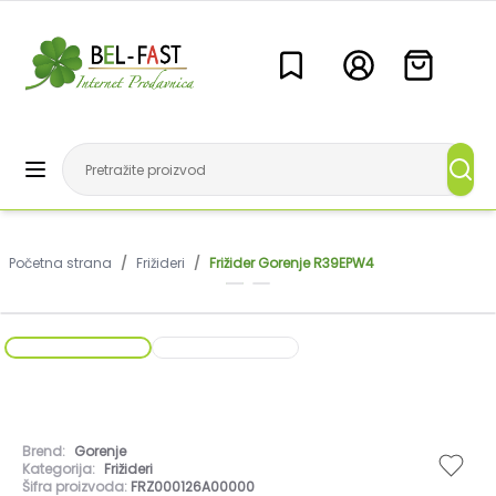
Početna strana
/
Frižideri
/
Frižider Gorenje R39EPW4
Brend:
Gorenje
Kategorija:
Frižideri
Šifra proizvoda:
FRZ000126A00000