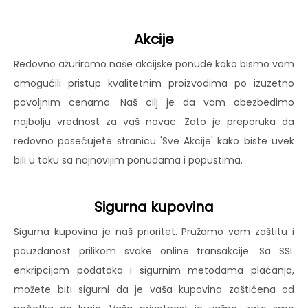
Akcije
Redovno ažuriramo naše akcijske ponude kako bismo vam
omogućili pristup kvalitetnim proizvodima po izuzetno
povoljnim cenama. Naš cilj je da vam obezbedimo
najbolju vrednost za vaš novac. Zato je preporuka da
redovno posećujete stranicu 'Sve Akcije' kako biste uvek
bili u toku sa najnovijim ponudama i popustima.
Sigurna kupovina
Sigurna kupovina je naš prioritet. Pružamo vam zaštitu i
pouzdanost prilikom svake online transakcije. Sa SSL
enkripcijom podataka i sigurnim metodama plaćanja,
možete biti sigurni da je vaša kupovina zaštićena od