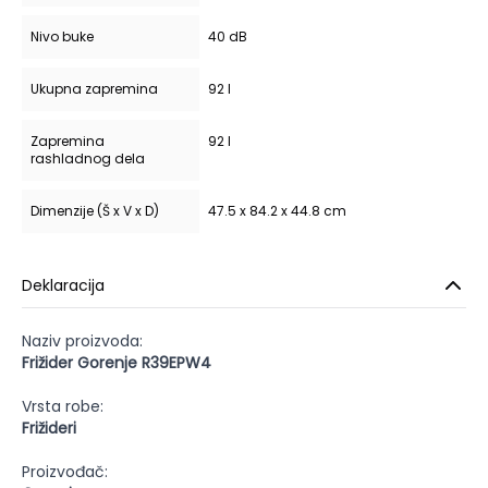
Nivo buke
40 dB
Ukupna zapremina
92 l
Zapremina
92 l
rashladnog dela
Dimenzije (Š x V x D)
47.5 x 84.2 x 44.8 cm
Deklaracija
Naziv proizvoda:
Frižider Gorenje R39EPW4
Vrsta robe:
Frižideri
Proizvođač: