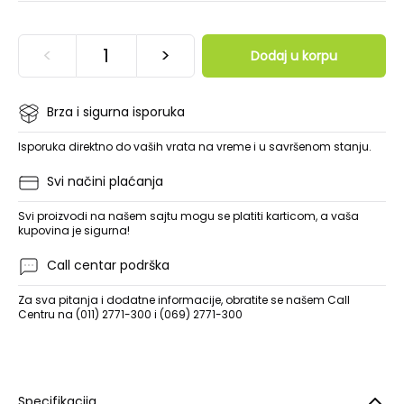
<
>
Dodaj u korpu
Brza i sigurna isporuka
Isporuka direktno do vaših vrata na vreme i u savršenom stanju.
Svi načini plaćanja
Svi proizvodi na našem sajtu mogu se platiti karticom, a vaša
kupovina je sigurna!
Call centar podrška
Za sva pitanja i dodatne informacije, obratite se našem Call
Centru na (011) 2771-300 i (069) 2771-300
Specifikacija