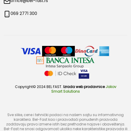
office@bel-fast.rs
069 2771 300
Copyright© 2024 BEL FAST.
Izrada web prodavnice
Jakov
Smart Solutions
Sve slike, cene i tehnički podaci na našem sajtu su informativnog
karaktera. Bel-Fast kao i proizvođači ponuđenih proizvoda
zadržavaju pravo izmene istih bez prethodne najave i obaveštenja.
Bel-Fast ne snosi odgovornost ukoliko neke karakteristike proizvoda ili