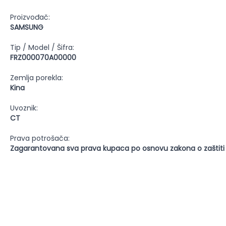
Proizvođač:
SAMSUNG
Tip / Model / Šifra:
FRZ000070A00000
Zemlja porekla:
Kina
Uvoznik:
CT
Prava potrošača:
Zagarantovana sva prava kupaca po osnovu zakona o zaštiti