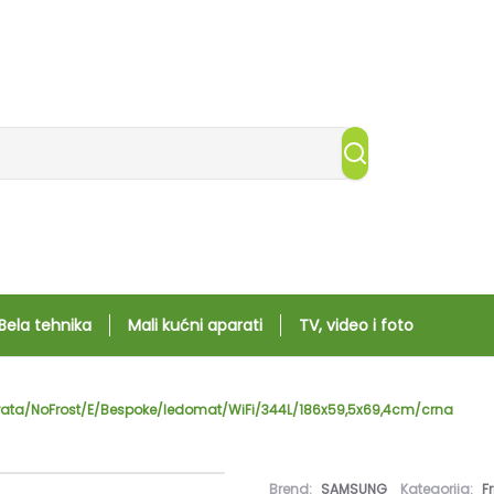
Bela tehnika
Mali kućni aparati
TV, video i foto
rata/NoFrost/E/Bespoke/ledomat/WiFi/344L/186x59,5x69,4cm/crna
Brend:
SAMSUNG
Kategorija:
Fr