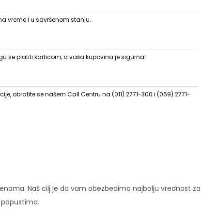
 na vreme i u savršenom stanju.
 se platiti karticom, a vaša kupovina je sigurna!
ije, obratite se našem Call Centru na (011) 2771-300 i (069) 2771-
enama. Naš cilj je da vam obezbedimo najbolju vrednost za
i popustima.