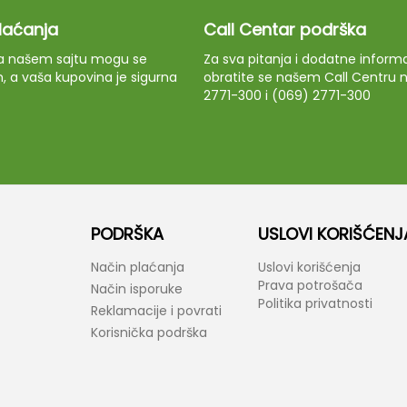
plaćanja
Call Centar podrška
 na našem sajtu mogu se
Za sva pitanja i dodatne informa
m, a vaša kupovina je sigurna
obratite se našem Call Centru n
2771-300 i (069) 2771-300
PODRŠKA
USLOVI KORIŠĆENJ
Način plaćanja
Uslovi korišćenja
Prava potrošača
Način isporuke
Politika privatnosti
Reklamacije i povrati
Korisnička podrška