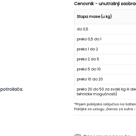
Cenovnik - unutrašnji saobra
Stopa mase (u kg)
do 0,5
preko 0,5 do 1
preko 1 do 2
preko 2 do 5
preko 5 do 10
preko 10 do 20
 potrošača.
preko 20 do 50 za svaki kg ili de
tehničke mogućnosti)
*Prijem pošiljaka isključivo na šalter
Pošiljke za uslugu „Danas za sutra