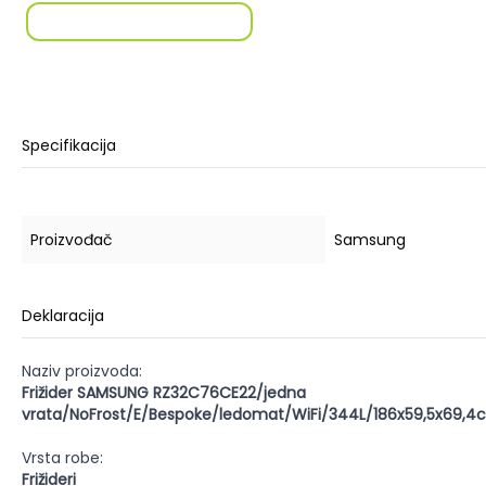
Specifikacija
Proizvođač
Samsung
Deklaracija
Naziv proizvoda:
Frižider SAMSUNG RZ32C76CE22/jedna
vrata/NoFrost/E/Bespoke/ledomat/WiFi/344L/186x59,5x69,4
Vrsta robe:
Frižideri