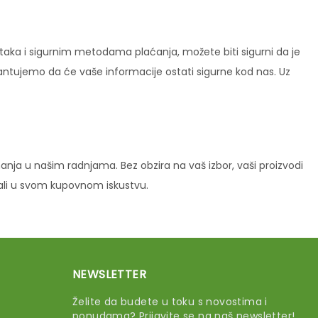
ataka i sigurnim metodama plaćanja, možete biti sigurni da je
rantujemo da će vaše informacije ostati sigurne kod nas. Uz
ja u našim radnjama. Bez obzira na vaš izbor, vaši proizvodi
vali u svom kupovnom iskustvu.
NEWSLETTER
Želite da budete u toku s novostima i
ponudama? Prijavite se na naš newsletter!