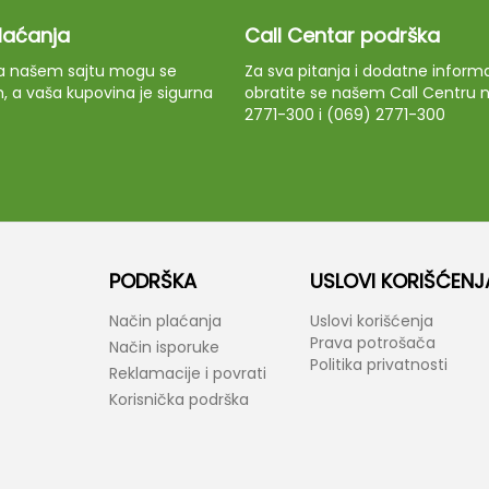
plaćanja
Call Centar podrška
 na našem sajtu mogu se
Za sva pitanja i dodatne informa
m, a vaša kupovina je sigurna
obratite se našem Call Centru n
2771-300 i (069) 2771-300
PODRŠKA
USLOVI KORIŠĆENJ
Način plaćanja
Uslovi korišćenja
Prava potrošača
Način isporuke
Politika privatnosti
Reklamacije i povrati
Korisnička podrška