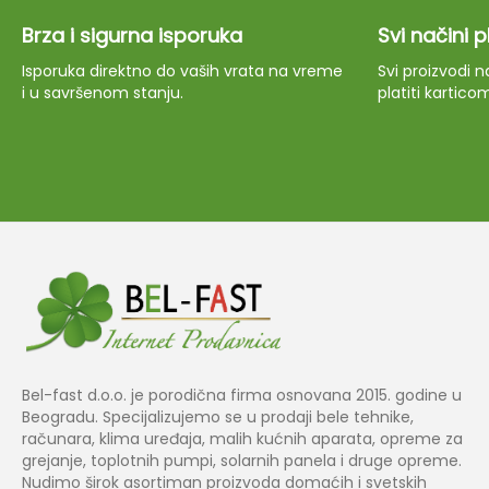
Brza i sigurna isporuka
Svi načini 
Isporuka direktno do vaših vrata na vreme
Svi proizvodi
i u savršenom stanju.
platiti kartico
Bel-fast d.o.o. je porodična firma osnovana 2015. godine u
Beogradu. Specijalizujemo se u prodaji bele tehnike,
računara, klima uređaja, malih kućnih aparata, opreme za
grejanje, toplotnih pumpi, solarnih panela i druge opreme.
Nudimo širok asortiman proizvoda domaćih i svetskih