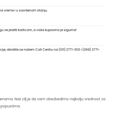
 na vreme i u savršenom stanju.
 se platiti karticom, a vaša kupovina je sigurna!
ije, obratite se našem Call Centru na (011) 2771-300 i (069) 2771-
enama. Naš cilj je da vam obezbedimo najbolju vrednost za
i popustima.