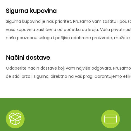
Sigurna kupovina
Sigurna kupovina je naš prioritet. Pružamo vam zaštitu i pouz
vaša kupovina zaštićena od početka do kraja. Vaša privatnost
našu pouzdanu uslugu i pažljivo odabrane proizvode, možete už
Načini dostave
Odaberite način dostave koji vam najviše odgovara. Pružamo 
će stići brzo i sigurno, direktno na vaš prag. Garantujemo ef