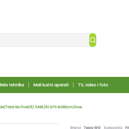
Bela tehnika
Mali kućni aparati
TV, video i foto
e/Total No Frost/E/ 548L/91.1x70.6x183cm/inox
Brend:
Tesla WG
Kategorija:
Fr