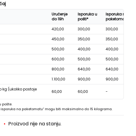
ćaj
Uručenje
Isporuka u
Isporuka na
do 19h
pošti*
paketomatu*
420,00
300,00
300,00
450,00
350,00
350,00
500,00
400,00
400,00
600,00
500,00
500,00
800,00
640,00
640,00
1.100,00
900,00
900,00
o kg (ukoliko postoje
60,00
60,00
-
u pošte.
 - isporuka na paketomatu“ mogu biti maksimalno do 15 kilograma.
Proizvod nije na stanju.