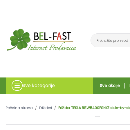
Sve kategorije
Sve akcije
Početna strana
/
Frižideri
/
Frižider TESLA RBW5400FSNXE side-by-sid