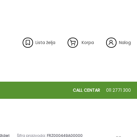
Lista želja
Korpa
Nalog
CALL CENTAR
011 2771 300
ižideri
Šifra proizvoda:
FRZ000449A00000