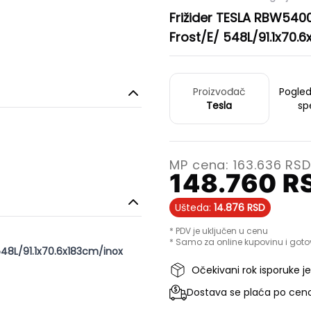
Frižider TESLA RBW540
Frost/E/ 548L/91.1x70.
Proizvođač
Pogle
Tesla
sp
MP cena:
163.636
RS
148.760
R
Ušteda:
14.876
RSD
* PDV je uključen u cenu
* Samo za online kupovinu i goto
548L/91.1x70.6x183cm/inox
Očekivani rok isporuke j
Dostava se plaća po ceno