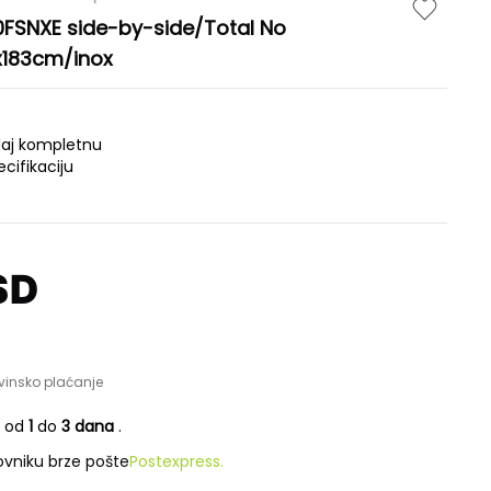
0FSNXE side-by-side/Total No
6x183cm/inox
daj kompletnu
ecifikaciju
D
SD
vinsko plaćanje
e od
1
do
3 dana
.
vniku brze pošte
Postexpress.