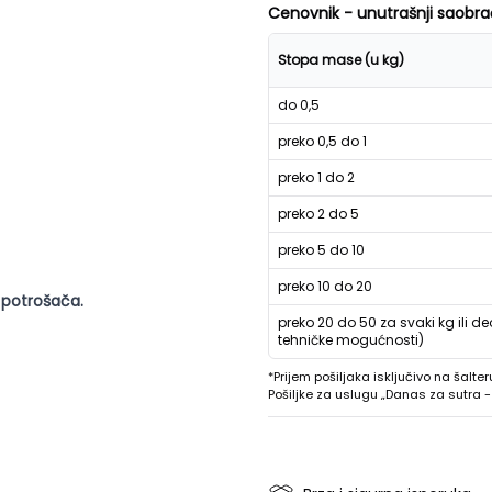
Cenovnik - unutrašnji saobra
Stopa mase (u kg)
do 0,5
preko 0,5 do 1
preko 1 do 2
preko 2 do 5
preko 5 do 10
preko 10 do 20
 potrošača.
preko 20 do 50 za svaki kg ili de
tehničke mogućnosti)
*Prijem pošiljaka isključivo na šalter
Pošiljke za uslugu „Danas za sutra