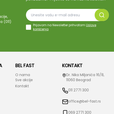
cije,
a (011)
Prijavom na Newsletter prihvatam
Uslove
korišćenja
A
BEL FAST
KONTAKT
O nama
Dr. Nika Miljanića 16/8,
Sve akcije
11060 Beograd
Kontakt
011 2771 300
office@bel-fast.rs
069 2771 300