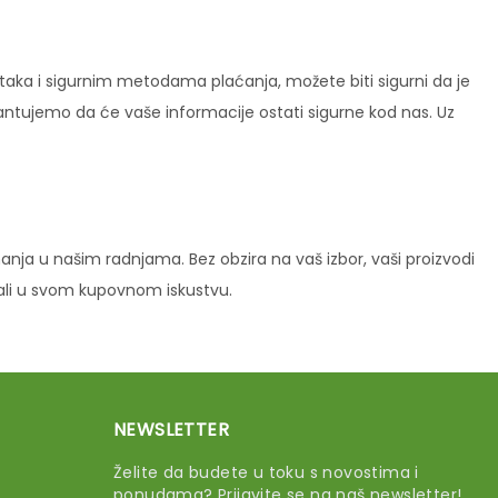
ataka i sigurnim metodama plaćanja, možete biti sigurni da je
rantujemo da će vaše informacije ostati sigurne kod nas. Uz
ja u našim radnjama. Bez obzira na vaš izbor, vaši proizvodi
vali u svom kupovnom iskustvu.
NEWSLETTER
Želite da budete u toku s novostima i
ponudama? Prijavite se na naš newsletter!