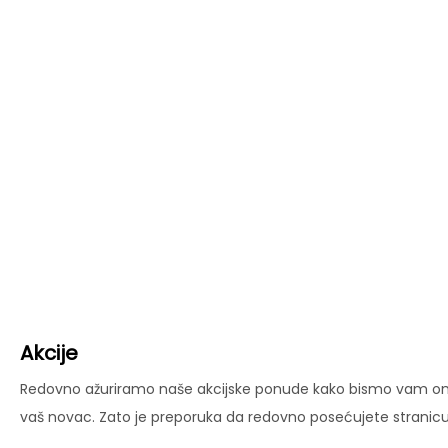
Akcije
Redovno ažuriramo naše akcijske ponude kako bismo vam omog
vaš novac. Zato je preporuka da redovno posećujete stranicu 