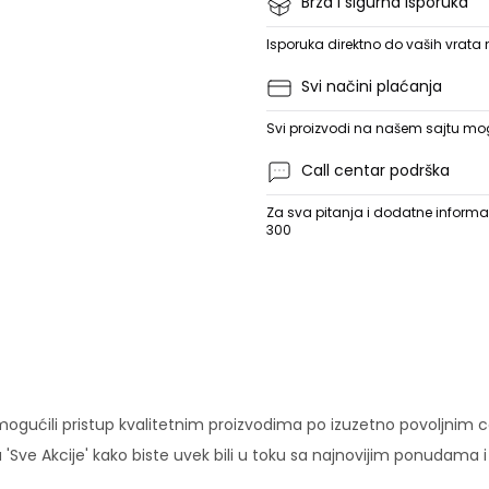
Brza i sigurna isporuka
Isporuka direktno do vaših vrata
Svi načini plaćanja
Svi proizvodi na našem sajtu mogu
Call centar podrška
Za sva pitanja i dodatne informac
300
ućili pristup kvalitetnim proizvodima po izuzetno povoljnim c
'Sve Akcije' kako biste uvek bili u toku sa najnovijim ponudama 