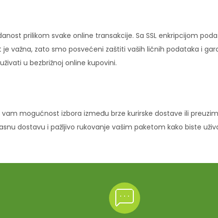
danost prilikom svake online transakcije. Sa SSL enkripcijom pod
 je važna, zato smo posvećeni zaštiti vaših ličnih podataka i ga
ivati u bezbrižnoj online kupovini.
vam mogućnost izbora između brze kurirske dostave ili preuziman
ikasnu dostavu i pažljivo rukovanje vašim paketom kako biste uži