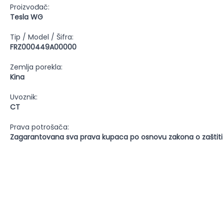
Proizvođač:
Tesla WG
Tip / Model / Šifra:
FRZ000449A00000
Zemlja porekla:
Kina
Uvoznik:
CT
Prava potrošača:
Zagarantovana sva prava kupaca po osnovu zakona o zaštiti