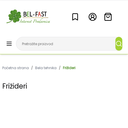
Početna strana
/
Bela tehnika
/
Frižideri
Frižideri