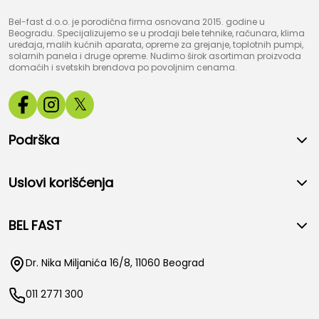
Bel-fast d.o.o. je porodična firma osnovana 2015. godine u
Beogradu. Specijalizujemo se u prodaji bele tehnike, računara, klima
uređaja, malih kućnih aparata, opreme za grejanje, toplotnih pumpi,
solarnih panela i druge opreme. Nudimo širok asortiman proizvoda
domaćih i svetskih brendova po povoljnim cenama.
𝕏
Podrška
Uslovi korišćenja
BEL FAST
Dr. Nika Miljanića 16/8, 11060 Beograd
011 2771 300