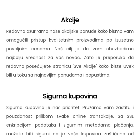
Akcije
Redovno ažuriramo naše akcijske ponude kako bismo vam
omogućili pristup kvalitetnim proizvodima po izuzetno
povoljnim cenama. Naš cilj je da vam obezbedimo
najbolju vrednost za vaš novac. Zato je preporuka da
redovno posećujete stranicu 'Sve Akcije' kako biste uvek
bili u toku sa najnovijim ponudama i popustima.
Sigurna kupovina
Sigurna kupovina je naš prioritet. Pružamo vam zaštitu i
pouzdanost prilikom svake online transakcije. Sa SSL
enkripcijom podataka i sigurnim metodama plaćanja,
možete biti sigurni da je vaša kupovina zaštićena od