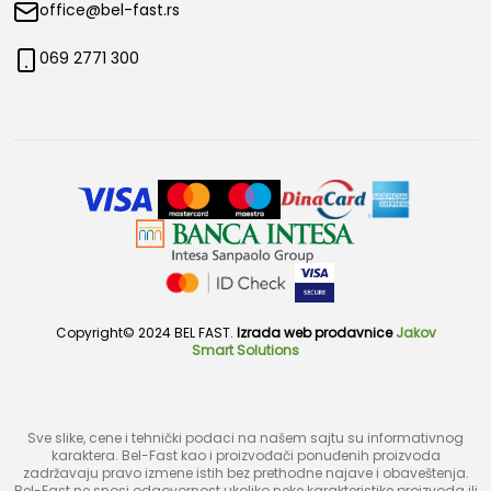
office@bel-fast.rs
069 2771 300
Copyright© 2024 BEL FAST.
Izrada web prodavnice
Jakov
Smart Solutions
Sve slike, cene i tehnički podaci na našem sajtu su informativnog
karaktera. Bel-Fast kao i proizvođači ponuđenih proizvoda
zadržavaju pravo izmene istih bez prethodne najave i obaveštenja.
Bel-Fast ne snosi odgovornost ukoliko neke karakteristike proizvoda ili