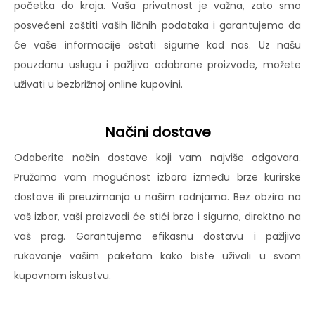
početka do kraja. Vaša privatnost je važna, zato smo
posvećeni zaštiti vaših ličnih podataka i garantujemo da
će vaše informacije ostati sigurne kod nas. Uz našu
pouzdanu uslugu i pažljivo odabrane proizvode, možete
uživati u bezbrižnoj online kupovini.
Načini dostave
Odaberite način dostave koji vam najviše odgovara.
Pružamo vam mogućnost izbora između brze kurirske
dostave ili preuzimanja u našim radnjama. Bez obzira na
vaš izbor, vaši proizvodi će stići brzo i sigurno, direktno na
vaš prag. Garantujemo efikasnu dostavu i pažljivo
rukovanje vašim paketom kako biste uživali u svom
kupovnom iskustvu.